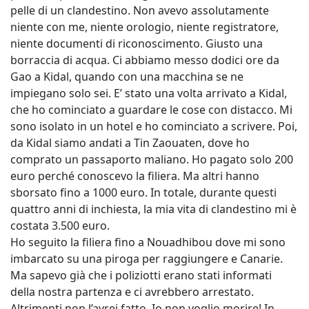
pelle di un clandestino. Non avevo assolutamente
niente con me, niente orologio, niente registratore,
niente documenti di riconoscimento. Giusto una
borraccia di acqua. Ci abbiamo messo dodici ore da
Gao a Kidal, quando con una macchina se ne
impiegano solo sei. E’ stato una volta arrivato a Kidal,
che ho cominciato a guardare le cose con distacco. Mi
sono isolato in un hotel e ho cominciato a scrivere. Poi,
da Kidal siamo andati a Tin Zaouaten, dove ho
comprato un passaporto maliano. Ho pagato solo 200
euro perché conoscevo la filiera. Ma altri hanno
sborsato fino a 1000 euro. In totale, durante questi
quattro anni di inchiesta, la mia vita di clandestino mi è
costata 3.500 euro.
Ho seguito la filiera fino a Nouadhibou dove mi sono
imbarcato su una piroga per raggiungere e Canarie.
Ma sapevo già che i poliziotti erano stati informati
della nostra partenza e ci avrebbero arrestato.
Altrimenti non l’avrei fatto. Io non voglio morire! In