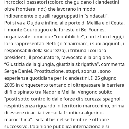
incrocio: i passatori (coloro che guidano i clandestini
oltre frontiera, ndt) che lavorano in modo
indipendente o quelli raggruppati in “sindacati”.
Poi si va a Oujda e infine, alle porte di Melilla e di Ceuta,
il monte Gourougou e le foreste di Bel Younes,
organizzate come due “repubbliche”, con le loro leggi, i
loro rappresentati eletti ( il “chairman”, i suoi aggiunti, i
responsabili della sicurezza), i tribunali coi loro
presidenti, il procuratore, l’avvocato e la prigione.
“Giustizia della giungla, giustizia sbrigativa”, commenta
Serge Daniel. Prostituzione, stupri, soprusi, sono
esperienza quotidiana per i clandestini. Il 25 giugno
2005 in cinquecento tentano di oltrepassare la barriera
di filo spinato tra Nador e Melilla. Vengono subito
“posti sotto controllo dalle forze di sicurezza spagnoli,
respinti senza riguardo in territorio marocchino, prima
di essere ricacciati verso la frontiera algerino-
marocchina”. Si fa il bis nel settembre e ottobre
successivo. L’opinione pubblica internazionale si