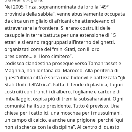
Nel 2005 Tinza, soprannominata da loro la “49°
provincia della sabbia”, venne abusivamente occupata
da circa un migliaio di africani che attendevano di
attraversare la frontiera. Si erano costruiti delle
casupole in terra battuta per una estensione di 15
ettari e si erano raggruppati all’interno dei ghetti,
organizzati come dei “mini-Stati, con il loro
presidente… e il loro cimitero”.
L’odissea clandestina prosegue verso Tamanrasset e
Maghnia, non lontana dal Marocco. Alla periferia di
quest’ultima città è sorta una bidonville battezzata “gli
Stati Uniti dell’Africa”. Fatta di tende di plastica, tuguri
costruiti con tronchi di albero, fogliame e cartone di
imballaggio, ospita più di tremila subsaharaiani. Ogni
comunità ha il suo presidente. Tutto è previsto. Una
chiesa per i cattolici, una moschea per i mussulmani,
un campo di calcio, e anche una prigione, perché “qui
non si scherza con la disciplina”. Al centro di questo