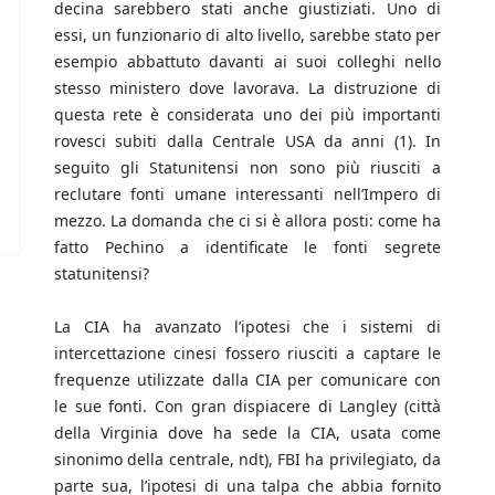
decina sarebbero stati anche giustiziati. Uno di
essi, un funzionario di alto livello, sarebbe stato per
esempio abbattuto davanti ai suoi colleghi nello
stesso ministero dove lavorava. La distruzione di
questa rete è considerata uno dei più importanti
rovesci subiti dalla Centrale USA da anni (1). In
seguito gli Statunitensi non sono più riusciti a
reclutare fonti umane interessanti nell’Impero di
mezzo. La domanda che ci si è allora posti: come ha
fatto Pechino a identificate le fonti segrete
statunitensi?
La CIA ha avanzato l’ipotesi che i sistemi di
intercettazione cinesi fossero riusciti a captare le
frequenze utilizzate dalla CIA per comunicare con
le sue fonti. Con gran dispiacere di Langley (città
della Virginia dove ha sede la CIA, usata come
sinonimo della centrale, ndt), FBI ha privilegiato, da
parte sua, l’ipotesi di una talpa che abbia fornito