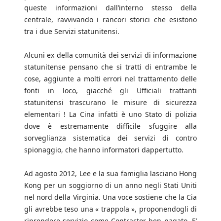
queste informazioni dall’interno stesso della
centrale, ravvivando i rancori storici che esistono
tra i due Servizi statunitensi.
Alcuni ex della comunità dei servizi di informazione
statunitense pensano che si tratti di entrambe le
cose, aggiunte a molti errori nel trattamento delle
fonti in loco, giacché gli Ufficiali trattanti
statunitensi trascurano le misure di sicurezza
elementari ! La Cina infatti è uno Stato di polizia
dove è estremamente difficile sfuggire alla
sorveglianza sistematica dei servizi di contro
spionaggio, che hanno informatori dappertutto.
Ad agosto 2012, Lee e la sua famiglia lasciano Hong
Kong per un soggiorno di un anno negli Stati Uniti
nel nord della Virginia. Una voce sostiene che la Cia
gli avrebbe teso una « trappola », proponendogli di
riprendere servizio come Contractor ben pagato. E’