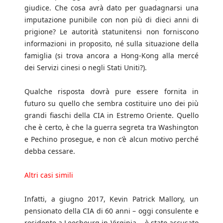
giudice. Che cosa avrà dato per guadagnarsi una
imputazione punibile con non più di dieci anni di
prigione? Le autorità statunitensi non forniscono
informazioni in proposito, né sulla situazione della
famiglia (si trova ancora a Hong-Kong alla mercé
dei Servizi cinesi o negli Stati Uniti?).
Qualche risposta dovrà pure essere fornita in
futuro su quello che sembra costituire uno dei più
grandi fiaschi della CIA in Estremo Oriente. Quello
che è certo, è che la guerra segreta tra Washington
e Pechino prosegue, e non c’è alcun motivo perché
debba cessare.
Altri casi simili
Infatti, a giugno 2017, Kevin Patrick Mallory, un
pensionato della CIA di 60 anni – oggi consulente e
residente a Leesbourg in Virginia -, è stato accusato