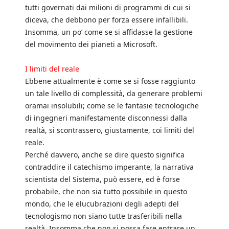
tutti governati dai milioni di programmi di cui si
diceva, che debbono per forza essere infallibili.
Insomma, un po’ come se si affidasse la gestione
del movimento dei pianeti a Microsoft.
I limiti del reale
Ebbene attualmente è come se si fosse raggiunto
un tale livello di complessità, da generare problemi
oramai insolubili; come se le fantasie tecnologiche
di ingegneri manifestamente disconnessi dalla
realtà, si scontrassero, giustamente, coi limiti del
reale.
Perché davvero, anche se dire questo significa
contraddire il catechismo imperante, la narrativa
scientista del Sistema, può essere, ed è forse
probabile, che non sia tutto possibile in questo
mondo, che le elucubrazioni degli adepti del
tecnologismo non siano tutte trasferibili nella
realtà. Insomma che non si possa fare entrare un