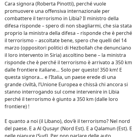
Cara signora (Roberta Pinotti), perché vuole
promuovere una offensiva internazionale per
combattere il terrorismo in Libia? Il ministro della
difesa risponde – spero di non sbagliarmi, che sia stata
proprio la ministra della difesa – risponde che è perché
il terrorismo – ascoltate bene, spero che quelli del 14
marzo (oppositori politici di Hezbollah che denunciano
il loro intervento in Siria) ascoltino bene – la ministra
risponde che è perché il terrorismo è arrivato a 350 km
dalle frontiere italiane… Solo per questo! 350 km! E
questa signora… e l’Italia, un paese erede di una
grande civiltà, l’Unione Europea e chissà chi ancora si
stanno interrogando sul come intervenire in Libia
perché il terrorismo è giunto a 350 km (dalle loro
frontiere) !
E quanto a noi (il Libano), dov’è il terrorismo? Nel nord
del paese. E a Al Qusayr (Nord Est). E a Qalamun (Est). E
nelle pianure (Sud). Per non parlare delle auto