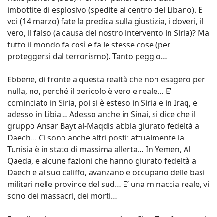
imbottite di esplosivo (spedite al centro del Libano). E
voi (14 marzo) fate la predica sulla giustizia, i doveri, il
vero, il falso (a causa del nostro intervento in Siria)? Ma
tutto il mondo fa così e fa le stesse cose (per
proteggersi dal terrorismo). Tanto peggio…
Ebbene, di fronte a questa realtà che non esagero per
nulla, no, perché il pericolo è vero e reale… E’
cominciato in Siria, poi si è esteso in Siria e in Iraq, e
adesso in Libia… Adesso anche in Sinai, si dice che il
gruppo Ansar Bayt al-Maqdis abbia giurato fedeltà a
Daech… Ci sono anche altri posti: attualmente la
Tunisia è in stato di massima allerta… In Yemen, Al
Qaeda, e alcune fazioni che hanno giurato fedeltà a
Daech e al suo califfo, avanzano e occupano delle basi
militari nelle province del sud… E’ una minaccia reale, vi
sono dei massacri, dei morti…