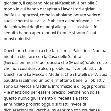
giordano, il capitano Moaz al-Kasabeh, è orribile. Il
modo in cui hanno decapitato i lavoratori egiziani
indifesi e oppressi, come lo abbiamo potuto vedere
sugli schermi televisivi, è abietto e abominevole. Le
decapitazioni degli ostaggi alle quali si assiste… In
seguito hanno aperto nuovi fronti e si sono fissati
nuovi obiettivi.
Daech non ha nulla a che fare con la Palestina ! Non ha
niente a che fare con la Casa delle Santità
(Gerusalemme) ! E’ per questo che (Moshe) Ya’alon dice
che non costituisce alcun problema. I veri obiettivi di
Daech sono La Mecca e Medina. Che i fratelli dell’Arabia
Saudita si calmino un po’ e riflettano bene. Gli obiettivi
sono La Mecca e Medina. Informazioni di oggi proprio
– le menziono per essere preciso, perché non so se
questo nuovo giuramento di fedeltà sia stato
annunciato proprio oggi, o si tratti invece di
dichiarazioni più vecchie, mi esprimo con prudenza.