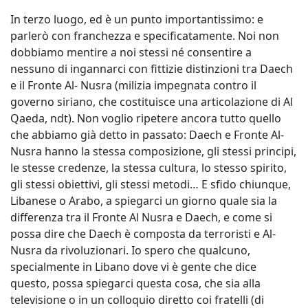
In terzo luogo, ed è un punto importantissimo: e
parlerò con franchezza e specificatamente. Noi non
dobbiamo mentire a noi stessi né consentire a
nessuno di ingannarci con fittizie distinzioni tra Daech
e il Fronte Al- Nusra (milizia impegnata contro il
governo siriano, che costituisce una articolazione di Al
Qaeda, ndt). Non voglio ripetere ancora tutto quello
che abbiamo già detto in passato: Daech e Fronte Al-
Nusra hanno la stessa composizione, gli stessi principi,
le stesse credenze, la stessa cultura, lo stesso spirito,
gli stessi obiettivi, gli stessi metodi… E sfido chiunque,
Libanese o Arabo, a spiegarci un giorno quale sia la
differenza tra il Fronte Al Nusra e Daech, e come si
possa dire che Daech è composta da terroristi e Al-
Nusra da rivoluzionari. Io spero che qualcuno,
specialmente in Libano dove vi è gente che dice
questo, possa spiegarci questa cosa, che sia alla
televisione o in un colloquio diretto coi fratelli (di