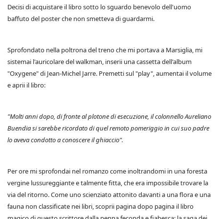
Decisi di acquistare il libro sotto lo sguardo benevolo dell'uomo
baffuto del poster che non smetteva di guardarmi.
Sprofondato nella poltrona del treno che mi portava a Marsiglia, mi
sistemai l'auricolare del walkman, inserii una cassetta dell'album
"Oxygene" di Jean-Michel Jarre. Premetti sul "play", aumentai il volume
e aprii il libro:
"Molti anni dopo, di fronte al plotone di esecuzione, il colonnello Aureliano
Buendia si sarebbe ricordato di quel remoto pomeriggio in cui suo padre
lo aveva condotto a conoscere il ghiaccio".
Per ore mi sprofondai nel romanzo come inoltrandomi in una foresta
vergine lussureggiante e talmente fitta, che era impossibile trovare la
via del ritorno. Come uno scienziato attonito davanti a una flora e una
fauna non classificate nei libri, scoprii pagina dopo pagina il libro
magico di questo scrittore dalla penna feconda e fiabesca: la saga dei