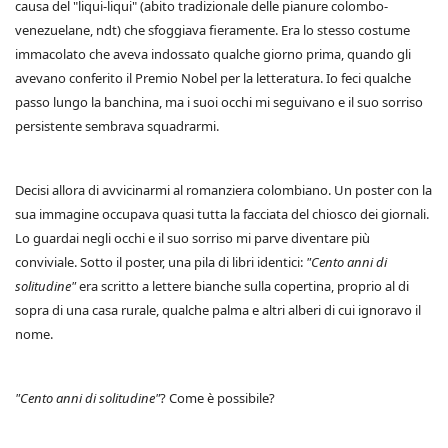
causa del "liqui-liqui" (abito tradizionale delle pianure colombo-
venezuelane, ndt) che sfoggiava fieramente. Era lo stesso costume
immacolato che aveva indossato qualche giorno prima, quando gli
avevano conferito il Premio Nobel per la letteratura. Io feci qualche
passo lungo la banchina, ma i suoi occhi mi seguivano e il suo sorriso
persistente sembrava squadrarmi.
Decisi allora di avvicinarmi al romanziera colombiano. Un poster con la
sua immagine occupava quasi tutta la facciata del chiosco dei giornali.
Lo guardai negli occhi e il suo sorriso mi parve diventare più
conviviale. Sotto il poster, una pila di libri identici:
"Cento anni di
solitudine"
era scritto a lettere bianche sulla copertina, proprio al di
sopra di una casa rurale, qualche palma e altri alberi di cui ignoravo il
nome.
"Cento anni di solitudine"
? Come è possibile?