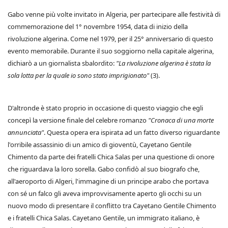
Gabo venne più volte invitato in Algeria, per partecipare alle festività di
commemorazione del 1° novembre 1954, data di inizio della
rivoluzione algerina. Come nel 1979, per il 25° anniversario di questo
evento memorabile. Durante il suo soggiorno nella capitale algerina,
dichiarò a un giornalista sbalordito:
"La rivoluzione algerina è stata la
sola lotta per la quale io sono stato imprigionato"
(3).
D'altronde è stato proprio in occasione di questo viaggio che egli
concepì la versione finale del celebre romanzo
"Cronaca di una morte
annunciata"
. Questa opera era ispirata ad un fatto diverso riguardante
l'orribile assassinio di un amico di gioventù, Cayetano Gentile
Chimento da parte dei fratelli Chica Salas per una questione di onore
che riguardava la loro sorella. Gabo confidò al suo biografo che,
all'aeroporto di Algeri, l'immagine di un principe arabo che portava
con sé un falco gli aveva improvvisamente aperto gli occhi su un
nuovo modo di presentare il conflitto tra Cayetano Gentile Chimento
e i fratelli Chica Salas. Cayetano Gentile, un immigrato italiano, è