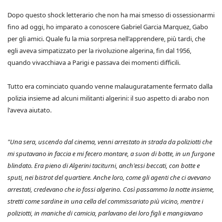
Dopo questo shock letterario che non ha mai smesso di ossessionarmi
fino ad oggi, ho imparato a conoscere Gabriel Garcia Marquez, Gabo
per gli amici. Quale fu la mia sorpresa nell'apprendere, più tardi, che
egli aveva simpatizzato per la rivoluzione algerina, fin dal 1956,
quando vivacchiava a Parigi e passava dei momenti difficili.
Tutto era cominciato quando venne malauguratamente fermato dalla
polizia insieme ad alcuni militanti algerini: il suo aspetto di arabo non
l'aveva aiutato.
"Una sera, uscendo dal cinema, venni arrestato in strada da poliziotti che
mi sputavano in faccia e mi fecero montare, a suon di botte, in un furgone
blindato. Era pieno di Algerini taciturni, anch'essi beccati, con botte e
sputi, nei bistrot del quartiere. Anche loro, come gli agenti che ci avevano
arrestati, credevano che io fossi algerino. Così passammo la notte insieme,
stretti come sardine in una cella del commissariato più vicino, mentre i
poliziotti, in maniche di camicia, parlavano dei loro figli e mangiavano