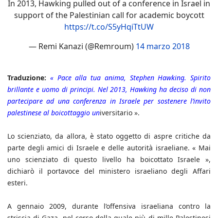
In 2013, Hawking pulled out of a conference in Israel in
support of the Palestinian call for academic boycott
https://t.co/S5yHqiTtUW
— Remi Kanazi (@Remroum)
14 marzo 2018
Traduzione:
« Pace alla tua anima, Stephen Hawking. Spirito
brillante e uomo di principi. Nel 2013, Hawking ha deciso di non
partecipare ad una conferenza in Israele per sostenere l’invito
palestinese al boicottaggio un
iversitario ».
Lo scienziato, da allora, è stato oggetto di aspre critiche da
parte degli amici di Israele e delle autorità israeliane. « Mai
uno scienziato di questo livello ha boicottato Israele »,
dichiarò il portavoce del ministero israeliano degli Affari
esteri.
A gennaio 2009, durante l’offensiva israeliana contro la
striscia di Gaza, nel corso della quale più di mille Palestinesi