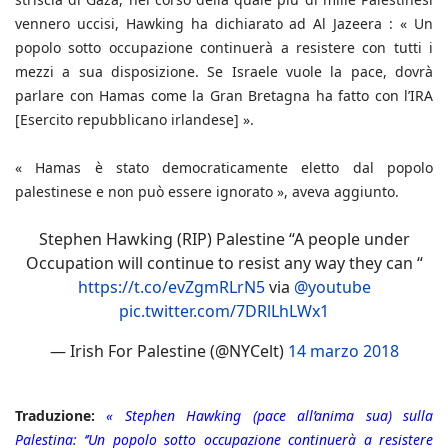
vennero uccisi, Hawking ha dichiarato ad Al Jazeera : « Un
popolo sotto occupazione continuerà a resistere con tutti i
mezzi a sua disposizione. Se Israele vuole la pace, dovrà
parlare con Hamas come la Gran Bretagna ha fatto con l’IRA
[Esercito repubblicano irlandese] ».
« Hamas è stato democraticamente eletto dal popolo
palestinese e non può essere ignorato », aveva aggiunto.
Stephen Hawking (RIP) Palestine “A people under
Occupation will continue to resist any way they can “
https://t.co/evZgmRLrN5
via
@youtube
pic.twitter.com/7DRlLhLWx1
— Irish For Palestine (@NYCelt)
14 marzo 2018
Traduzione:
« Stephen Hawking (pace all’anima sua) sulla
Palestina: ‘’Un popolo sotto occupazione continuerà a resistere