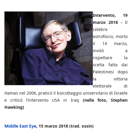
Intervento, 19
marzo 2018 -
Il
celebre
astrofisico, morto
il 14 marzo,
invitò a
rispettare la
scelta fatta dai
Palestinesi dopo
la vittoria
elettorale di
Hamas nel 2006, praticò il boicottaggio universitario di Israele
e criticò l’intervento USA in Iraq
(nella foto, Stephen
Hawking)
Middle East Eye
, 15 marzo 2018 (trad. ossin)