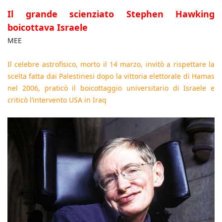
Il grande scienziato Stephen Hawking
boicottava Israele
MEE
Il celebre astrofisico, morto il 14 marzo, invitò a rispettare la
scelta fatta dai Palestinesi dopo la vittoria elettorale di Hamas
nel 2006, praticò il boicottaggio universitario di Israele e
criticò l’intervento USA in Iraq