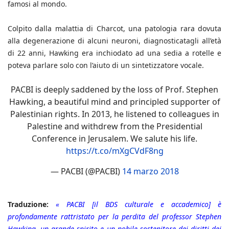
famosi al mondo.
Colpito dalla malattia di Charcot, una patologia rara dovuta
alla degenerazione di alcuni neuroni, diagnosticatagli all’età
di 22 anni, Hawking era inchiodato ad una sedia a rotelle e
poteva parlare solo con l’aiuto di un sintetizzatore vocale.
PACBI is deeply saddened by the loss of Prof. Stephen
Hawking, a beautiful mind and principled supporter of
Palestinian rights. In 2013, he listened to colleagues in
Palestine and withdrew from the Presidential
Conference in Jerusalem. We salute his life.
https://t.co/mXgCVdF8ng
— PACBI (@PACBI)
14 marzo 2018
Traduzione:
« PACBI [il BDS culturale e accademico] è
profondamente rattristato per la perdita del professor Stephen
Hawking, un grande spirito e un nobile sostenitore dei diritti dei