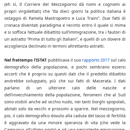
(eh sì, Il Corriere del Mezzogiorno dà nomi e cognomi ai
propri virgolettati) che “da dieci giorni la politica italiana è
ostaggio di Pamela Mastropietro e Luca Traini”. Due fatti di
cronaca diventati paradigma e recinto entro il quale si mima
e si soffoca l’attuale dibattito sull’immigrazione, tra i fautori di
un astratto “Prima di tutto gli Italiani”, e quelli di un dovere di
accoglienza declinato in termini altrettanto astratti.
Nel frattempo l’ISTAT
pubblicava il suo
rapporto 2017
sul calo
demografico della popolazione, e pochi sembrano essersi
accorti che è proprio su questi dati che il predetto dibattito
andrebbe sviluppato, più che sui fatti di Macerata. I dati
parlano di un ulteriore calo delle nascite e
dell’invecchiamento della popolazione, fenomeni che al Sud
sono visibili anche ad occhio nudo, nei tanti borghi spopolati,
abitati solo da vecchi e prossimi a sparire. Nel mezzogiorno,
poi, il calo demografico dovuto alla caduta del tasso di fertilità
è aggravato da una minore speranza di vita (che vede la
Campania all’ultimo posto) e ad una persistente emigrazione.