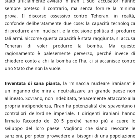
stato ufficialmente avviato in Iran. I suoi accusatori hanno
sempre preteso il contrario, ma senza fornire la minima
prova. Il discorso ossessivo contro Teheran, in realtà,
confonde deliberatamente due cose: la capacità tecnologica
di produrre armi nucleari, e la decisione politica di produrre
tali armi. Siccome questa capacità è stata raggiunta, si accusa
Teheran di voler produrre la bomba. Ma questo
ragionamento è palesemente perverso, perché invece di
chiedere conto a chi la bomba ce l’ha, ci si accanisce contro
uno Stato che non la vuole.
Inventata di sana pianta,
la “minaccia nucleare iraniana” è
un inganno che mira a neutralizzare un grande paese non
allineato. Sovrano, non indebitato, tenacemente attaccato alla
propria indipendenza, l’Iran ha potenzialità che spaventano i
controllori dell’ordine imperiale. I dirigenti iraniani hanno
firmato l’accordo del 2015 perché hanno più a cuore lo
sviluppo del loro paese. Vogliono che siano revocate le
sanzioni, per poter provvedere ai bisogni di una popolazione