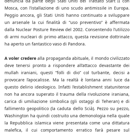
denuncia da parte degli Stati Uniti del Trattato Start II con
Mosca, con l’istallazione di uno scudo antimissile in Europa.
Peggio ancora, gli Stati Uniti hanno continuato a sviluppare
un arsenale la cui finalità di “uso preventivo” è affermata
dalla Nuclear Posture Review del 2002. Consentendo l’utilizzo
di armi nucleari di primo attacco, questa revisione dottrinale
ha aperto un fantastico vaso di Pandora.
A voler credere
alla propaganda abituale, il mondo civilizzato
deve tenersi pronto a rispondere all’attacco devastante dei
mullah iraniani, questi “folli di dio” col turbante, decisi a
provocare l’apocalisse. Ma la realtà è lontana anni luce da
questo delirio ideologico. Infatti l’establishment statunitense
non ha ancora superato il trauma della rivoluzione iraniana,
carica di umiliazione simbolica (gli ostaggi di Teheran) e di
fallimento geopolitico (la caduta dello Scià). Pezzo su pezzo,
Washington ha quindi costruito una demonologia nella quale
la Repubblica islamica viene presentata come una dittatura
malefica, il cui comportamento erratico farà pesare sul