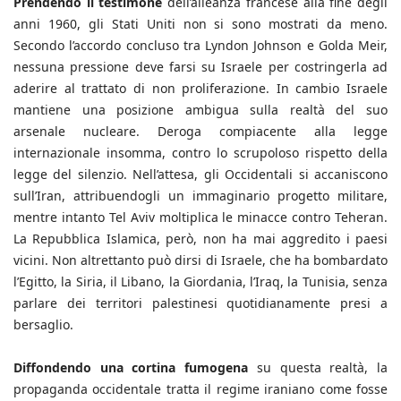
Prendendo il testimone
dell’alleanza francese alla fine degli
anni 1960, gli Stati Uniti non si sono mostrati da meno.
Secondo l’accordo concluso tra Lyndon Johnson e Golda Meir,
nessuna pressione deve farsi su Israele per costringerla ad
aderire al trattato di non proliferazione. In cambio Israele
mantiene una posizione ambigua sulla realtà del suo
arsenale nucleare. Deroga compiacente alla legge
internazionale insomma, contro lo scrupoloso rispetto della
legge del silenzio. Nell’attesa, gli Occidentali si accaniscono
sull’Iran, attribuendogli un immaginario progetto militare,
mentre intanto Tel Aviv moltiplica le minacce contro Teheran.
La Repubblica Islamica, però, non ha mai aggredito i paesi
vicini. Non altrettanto può dirsi di Israele, che ha bombardato
l’Egitto, la Siria, il Libano, la Giordania, l’Iraq, la Tunisia, senza
parlare dei territori palestinesi quotidianamente presi a
bersaglio.
Diffondendo una cortina fumogena
su questa realtà, la
propaganda occidentale tratta il regime iraniano come fosse