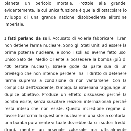
pianeta un pericolo mortale. Frottole alla grande,
evidentemente, la cui unica funzione è quella di ostacolare lo
sviluppo di una grande nazione disobbediente all’ordine
imperiale.
I fatti parlano da soli
. Accusato di volerla fabbricare, l’Iran
non detiene l’arma nucleare. Sono gli Stati Uniti ad essere la
prima potenza nucleare, e sono i soli ad averne fatto uso.
Unico Sato del Medio Oriente a possedere la bomba (più di
400 testate nucleari), Israele gode da parte sua di un
privilegio che non intende perdere: ha il diritto di detenere
l’arma suprema a condizione di non vantarsene. Con la
complicità dell’Occidente, l’ambiguità israeliana raggiunge un
duplice obiettivo. Produce un effetto dissuasivo perché la
bomba esiste, senza suscitare reazioni internazionali perché
resta inteso che non esiste. Questo incredibile regime di
favore trasforma la questione nucleare in una storia contorta:
una bomba puramente virtuale dovrebbe darci i sudori freddi
(Iran), mentre un arsenale colossale ma ufficialmente