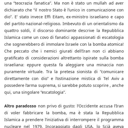
una “teocrazia fanatica”. Ma non è stato un mullah ad aver
dichiarato che “il nostro Stato è l’unico in comunicazione con
dio”. E’ stato invece Effi Eitam, ex-ministro israeliano e capo
del partito nazional-religioso. Imbevuto di un orientalismo da
quattro soldi, il discorso dominante descrive la Repubblica
Islamica come un covo di fanatici appassionati di escatologia
che sognerebbero di immolare Israele con la bomba atomica!
Che peccato che i nemici giurati dell’Iran non ci abbiano
gratificato di considerazioni altrettanto ispirate sulla bomba
israeliana: eppure questa fa aleggiare una minaccia non
puramente virtuale. Tra la pretesa sionista di “comunicare
direttamente con dio” e l’ostinazione mistica di Tel Aviv a
possedere l’arma suprema, si sarebbe potuto scoprire , anche
qui, una singolare “escatologia”.
Altro paradosso
non privo di gusto: l’Occidente accusa l’Iran
di voler fabbricare la bomba, ma è stata la Repubblica
Islamica a prendere l’iniziativa di interrompere il programma
nucleare nel 1979. Incoraggiato dagli USA, lo Scià aveva