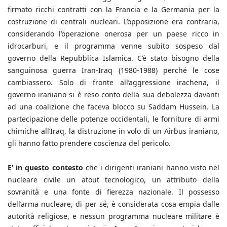
firmato ricchi contratti con la Francia e la Germania per la
costruzione di centrali nucleari. L’opposizione era contraria,
considerando l’operazione onerosa per un paese ricco in
idrocarburi, e il programma venne subito sospeso dal
governo della Repubblica Islamica. C’è stato bisogno della
sanguinosa guerra Iran-Iraq (1980-1988) perché le cose
cambiassero. Solo di fronte all’aggressione irachena, il
governo iraniano si è reso conto della sua debolezza davanti
ad una coalizione che faceva blocco su Saddam Hussein. La
partecipazione delle potenze occidentali, le forniture di armi
chimiche all’Iraq, la distruzione in volo di un Airbus iraniano,
gli hanno fatto prendere coscienza del pericolo.
E’ in questo contesto
che i dirigenti iraniani hanno visto nel
nucleare civile un atout tecnologico, un attributo della
sovranità e una fonte di fierezza nazionale. Il possesso
dell’arma nucleare, di per sé, è considerata cosa empia dalle
autorità religiose, e nessun programma nucleare militare è