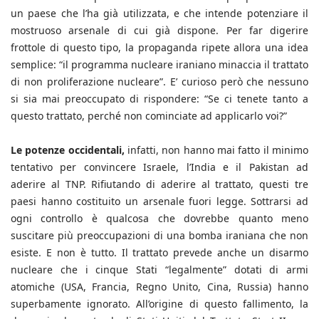
un paese che l’ha già utilizzata, e che intende potenziare il
mostruoso arsenale di cui già dispone. Per far digerire
frottole di questo tipo, la propaganda ripete allora una idea
semplice: “il programma nucleare iraniano minaccia il trattato
di non proliferazione nucleare”. E’ curioso però che nessuno
si sia mai preoccupato di rispondere: “Se ci tenete tanto a
questo trattato, perché non cominciate ad applicarlo voi?”
Le potenze occidentali,
infatti, non hanno mai fatto il minimo
tentativo per convincere Israele, l’India e il Pakistan ad
aderire al TNP. Rifiutando di aderire al trattato, questi tre
paesi hanno costituito un arsenale fuori legge. Sottrarsi ad
ogni controllo è qualcosa che dovrebbe quanto meno
suscitare più preoccupazioni di una bomba iraniana che non
esiste. E non è tutto. Il trattato prevede anche un disarmo
nucleare che i cinque Stati “legalmente” dotati di armi
atomiche (USA, Francia, Regno Unito, Cina, Russia) hanno
superbamente ignorato. All’origine di questo fallimento, la