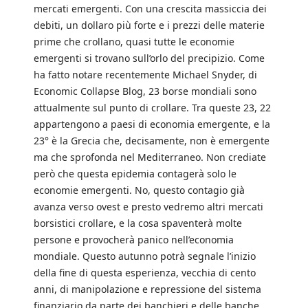
mercati emergenti. Con una crescita massiccia dei
debiti, un dollaro più forte e i prezzi delle materie
prime che crollano, quasi tutte le economie
emergenti si trovano sull’orlo del precipizio. Come
ha fatto notare recentemente Michael Snyder, di
Economic Collapse Blog, 23 borse mondiali sono
attualmente sul punto di crollare. Tra queste 23, 22
appartengono a paesi di economia emergente, e la
23° è la Grecia che, decisamente, non è emergente
ma che sprofonda nel Mediterraneo. Non crediate
però che questa epidemia contagerà solo le
economie emergenti. No, questo contagio già
avanza verso ovest e presto vedremo altri mercati
borsistici crollare, e la cosa spaventerà molte
persone e provocherà panico nell’economia
mondiale. Questo autunno potrà segnale l’inizio
della fine di questa esperienza, vecchia di cento
anni, di manipolazione e repressione del sistema
finanziario da parte dei banchieri e delle banche