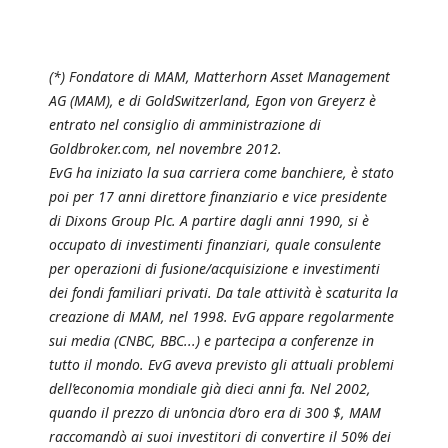
(*) Fondatore di MAM, Matterhorn Asset Management
AG (MAM), e di GoldSwitzerland, Egon von Greyerz è
entrato nel consiglio di amministrazione di
Goldbroker.com, nel novembre 2012.
EvG ha iniziato la sua carriera come banchiere, è stato
poi per 17 anni direttore finanziario e vice presidente
di Dixons Group Plc. A partire dagli anni 1990, si è
occupato di investimenti finanziari, quale consulente
per operazioni di fusione/acquisizione e investimenti
dei fondi familiari privati. Da tale attività è scaturita la
creazione di MAM, nel 1998. EvG appare regolarmente
sui media (CNBC, BBC...) e partecipa a conferenze in
tutto il mondo. EvG aveva previsto gli attuali problemi
dell’economia mondiale già dieci anni fa. Nel 2002,
quando il prezzo di un’oncia d’oro era di 300 $, MAM
raccomandò ai suoi investitori di convertire il 50% dei