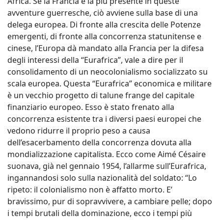
Africa. Se la Francia è la più presente in queste
avventure guerresche, ciò avviene sulla base di una
delega europea. Di fronte alla crescita delle Potenze
emergenti, di fronte alla concorrenza statunitense e
cinese, l’Europa dà mandato alla Francia per la difesa
degli interessi della “Eurafrica”, vale a dire per il
consolidamento di un neocolonialismo socializzato su
scala europea. Questa “Eurafrica” economica e militare
è un vecchio progetto di talune frange del capitale
finanziario europeo. Esso è stato frenato alla
concorrenza esistente tra i diversi paesi europei che
vedono ridurre il proprio peso a causa
dell’esacerbamento della concorrenza dovuta alla
mondializzazione capitalista. Ecco come Aimé Césaire
suonava, già nel gennaio 1954, l’allarme sull’Eurafrica,
ingannandosi solo sulla nazionalità del soldato: “Lo
ripeto: il colonialismo non è affatto morto. E’
bravissimo, pur di sopravvivere, a cambiare pelle; dopo
i tempi brutali della dominazione, ecco i tempi più