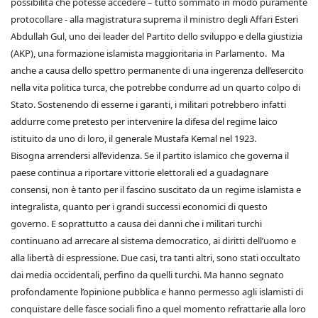
possibilità che potesse accedere – tutto sommato in modo puramente
protocollare - alla magistratura suprema il ministro degli Affari Esteri
Abdullah Gul, uno dei leader del Partito dello sviluppo e della giustizia
(AKP), una formazione islamista maggioritaria in Parlamento. Ma
anche a causa dello spettro permanente di una ingerenza dell’esercito
nella vita politica turca, che potrebbe condurre ad un quarto colpo di
Stato. Sostenendo di esserne i garanti, i militari potrebbero infatti
addurre come pretesto per intervenire la difesa del regime laico
istituito da uno di loro, il generale Mustafa Kemal nel 1923.
Bisogna arrendersi all’evidenza. Se il partito islamico che governa il
paese continua a riportare vittorie elettorali ed a guadagnare
consensi, non è tanto per il fascino suscitato da un regime islamista e
integralista, quanto per i grandi successi economici di questo
governo. E soprattutto a causa dei danni che i militari turchi
continuano ad arrecare al sistema democratico, ai diritti dell’uomo e
alla libertà di espressione. Due casi, tra tanti altri, sono stati occultato
dai media occidentali, perfino da quelli turchi. Ma hanno segnato
profondamente l’opinione pubblica e hanno permesso agli islamisti di
conquistare delle fasce sociali fino a quel momento refrattarie alla loro