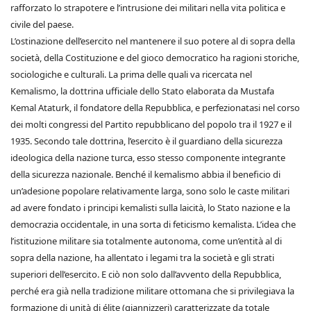
rafforzato lo strapotere e l’intrusione dei militari nella vita politica e
civile del paese.
L’ostinazione dell’esercito nel mantenere il suo potere al di sopra della
società, della Costituzione e del gioco democratico ha ragioni storiche,
sociologiche e culturali. La prima delle quali va ricercata nel
Kemalismo, la dottrina ufficiale dello Stato elaborata da Mustafa
Kemal Ataturk, il fondatore della Repubblica, e perfezionatasi nel corso
dei molti congressi del Partito repubblicano del popolo tra il 1927 e il
1935. Secondo tale dottrina, l’esercito è il guardiano della sicurezza
ideologica della nazione turca, esso stesso componente integrante
della sicurezza nazionale. Benché il kemalismo abbia il beneficio di
un’adesione popolare relativamente larga, sono solo le caste militari
ad avere fondato i principi kemalisti sulla laicità, lo Stato nazione e la
democrazia occidentale, in una sorta di feticismo kemalista. L’idea che
l’istituzione militare sia totalmente autonoma, come un’entità al di
sopra della nazione, ha allentato i legami tra la società e gli strati
superiori dell’esercito. E ciò non solo dall’avvento della Repubblica,
perché era già nella tradizione militare ottomana che si privilegiava la
formazione di unità di élite (giannizzeri) caratterizzate da totale