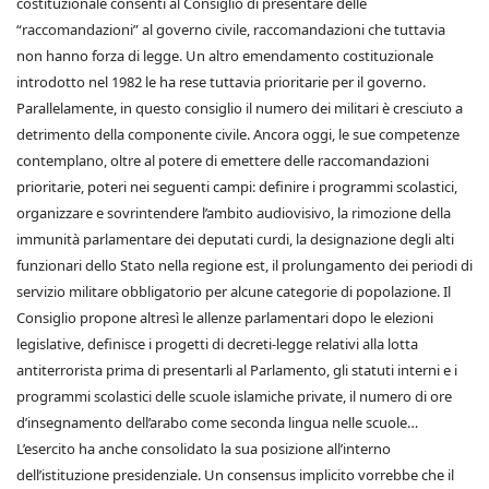
costituzionale consentì al Consiglio di presentare delle
“raccomandazioni” al governo civile, raccomandazioni che tuttavia
non hanno forza di legge. Un altro emendamento costituzionale
introdotto nel 1982 le ha rese tuttavia prioritarie per il governo.
Parallelamente, in questo consiglio il numero dei militari è cresciuto a
detrimento della componente civile. Ancora oggi, le sue competenze
contemplano, oltre al potere di emettere delle raccomandazioni
prioritarie, poteri nei seguenti campi: definire i programmi scolastici,
organizzare e sovrintendere l’ambito audiovisivo, la rimozione della
immunità parlamentare dei deputati curdi, la designazione degli alti
funzionari dello Stato nella regione est, il prolungamento dei periodi di
servizio militare obbligatorio per alcune categorie di popolazione. Il
Consiglio propone altresì le allenze parlamentari dopo le elezioni
legislative, definisce i progetti di decreti-legge relativi alla lotta
antiterrorista prima di presentarli al Parlamento, gli statuti interni e i
programmi scolastici delle scuole islamiche private, il numero di ore
d’insegnamento dell’arabo come seconda lingua nelle scuole…
L’esercito ha anche consolidato la sua posizione all’interno
dell’istituzione presidenziale. Un consensus implicito vorrebbe che il