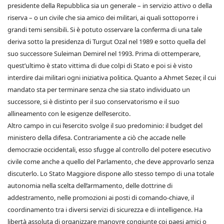
presidente della Repubblica sia un generale – in servizio attivo o della
riserva – o un civile che sia amico dei militari, ai quali sottoporre i
grandi temi sensibili. Si è potuto osservare la conferma di una tale
deriva sotto la presidenza di Turgut Ozal nel 1989 e sotto quella del
suo successore Suleiman Demirel nel 1993. Prima di ottemperare,
quest’ultimo è stato vittima di due colpi di Stato e poi si è visto
interdire dai militari ogni iniziativa politica. Quanto a Ahmet Sezer, il cui
mandato sta per terminare senza che sia stato individuato un
successore, si è distinto per il suo conservatorismo e il suo
allineamento con le esigenze dell’esercito.
Altro campo in cui l’esercito svolge il suo predominio: il budget del
ministero della difesa. Contrariamente a ciò che accade nelle
democrazie occidentali, esso sfugge al controllo del potere esecutivo
civile come anche a quello del Parlamento, che deve approvarlo senza
discuterlo. Lo Stato Maggiore dispone allo stesso tempo di una totale
autonomia nella scelta dell’armamento, delle dottrine di
addestramento, nelle promozioni ai posti di comando-chiave, il
coordinamento tra i diversi servizi di sicurezza e di intelligence. Ha
libertà assoluta di organizzare manovre congiunte coi paesi amici o