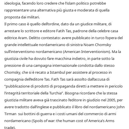
ideologia, facendo loro credere che l’islam politico potrebbe
rappresentare una alternativa più giusta e moderata di quella
proposta dai militari.
Il primo caso è quello dell’ordine, dato da un giudice militare, di
arrestare lo scrittore e editore Fatih Tas, padrone della celebre casa
editrice Aram. Delitto contestato: avere pubblicato in turco l’opera del
grande intellettuale nordamericano di sinistra Noam Chomsky
sull’interventismo nordamericano (American Interventionism). Ma la
giustizia civile ha dovuto fare macchina indietro, in parte sotto la
pressione di una campagna internazionale condotta dallo stesso
Chomsky, che si è recato a Istambul per assistere al processo in
compagnia dell’editore Tas. Fath Tas sarà assolto dall’accusa di
“pubblicazione di prodotti di propaganda diretti a mettere in pericolo
l’integrità territoriale della Turchia”. Bisogna ricordare che la stessa
giustizia militare aveva già trascinato l’editore in giudizio nel 2005, per
avere tradotto dall’inglese e pubblicato il libro del nordamericano John
Tirman sui bottini di guerra e i costi umani del commercio di armi
nordamericano (Spoils of war: the human cost of America’s Arms
trade).