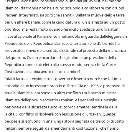
il regime laico turco, considerandolo uno dei più evoluti nel mondo
islamico (d’altronde non ha alcuno scrupolo a collaborare con gruppi
iracheni integralisti, sia sciiti che sanniti). Dall’altra muove cielo e terra
per un affare banale, come la candidatura di un islamista ad un posto
onorifico, ma resta muto quando l’esercito spedisce un ultimatum
incostituzionale al Parlamento, mettendolo in guardia dall’eleggere un
Presidente della Repubblica islamico. Ultimatum che d’altronde ha
provocato il rinvio della seduta elettorale col pretesto della mancanza
del quorum. Occorre ricordare che gli ultimi due presidenti della
Repubblica sono stati eletti allo stesso modo, senza che la Corte
Costituzionale abbia avuto niente da ridire?
Infatti l’attuale tensione tra il governo e l’esercito non è che l’ultimo
episodio di un incessante braccio di ferro. Già nel 1996, a proposito di
scuole islamiche, era sorto un altro conflitto tra il primo ministro
islamista dell’epoca, Necmettin Erbakan, e i generali del Consiglio
nazionale della sicurezza turco, autoproclamatosi sentinella della
laicità. Il conflitto si risolverà con l’esclusione di Erbakan. Queste
peripezie si iscrivono in una lunga storia segnata da tre colpi di Stato
militari, sempre seguiti da emendamenti costituzionali che hanno