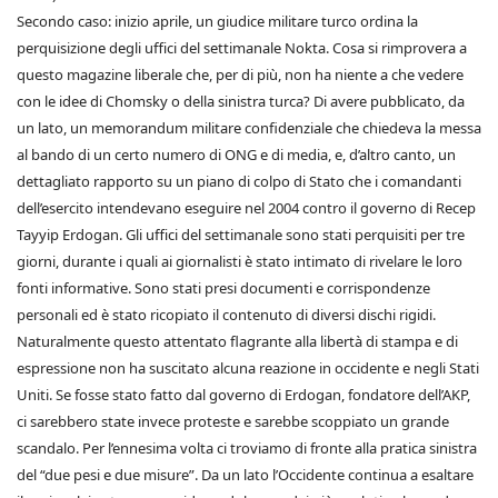
Secondo caso: inizio aprile, un giudice militare turco ordina la
perquisizione degli uffici del settimanale Nokta. Cosa si rimprovera a
questo magazine liberale che, per di più, non ha niente a che vedere
con le idee di Chomsky o della sinistra turca? Di avere pubblicato, da
un lato, un memorandum militare confidenziale che chiedeva la messa
al bando di un certo numero di ONG e di media, e, d’altro canto, un
dettagliato rapporto su un piano di colpo di Stato che i comandanti
dell’esercito intendevano eseguire nel 2004 contro il governo di Recep
Tayyip Erdogan. Gli uffici del settimanale sono stati perquisiti per tre
giorni, durante i quali ai giornalisti è stato intimato di rivelare le loro
fonti informative. Sono stati presi documenti e corrispondenze
personali ed è stato ricopiato il contenuto di diversi dischi rigidi.
Naturalmente questo attentato flagrante alla libertà di stampa e di
espressione non ha suscitato alcuna reazione in occidente e negli Stati
Uniti. Se fosse stato fatto dal governo di Erdogan, fondatore dell’AKP,
ci sarebbero state invece proteste e sarebbe scoppiato un grande
scandalo. Per l’ennesima volta ci troviamo di fronte alla pratica sinistra
del “due pesi e due misure”. Da un lato l’Occidente continua a esaltare