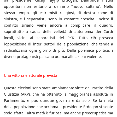
dal presidente Recep Tayyip Erdogan. D’altronde i suoi
oppositori non esitano a definirlo “nuovo sultano”. Nello
stesso tempo, gli estremisti religiosi, di destra come di
sinistra, e i separatisti, sono in costante crescita. Inoltre il
conflitto siriano viene ancora a complicare il quadro,
soprattutto a causa delle velleità di autonomia dei Curdi
locali, vicini ai separatisti del PKK. Tutto ciò provoca
l’opposizione di interi settori della popolazione, che tende a
radicalizzarsi ogni giorno di più. Dalla polemica politica, i
diversi protagonisti passano oramai alle azioni violente.
Una vittoria elettorale prevista
Queste elezioni sono state ampiamente vinte dal Partito della
Giustizia (AKP), che ha ottenuto la maggioranza assoluta in
Parlamento, e può dunque governare da solo. Se la metà
della popolazione che acclama il presidente Erdogan si sente
soddisfatta, l’altra metà è furiosa, ma anche preoccupatissima