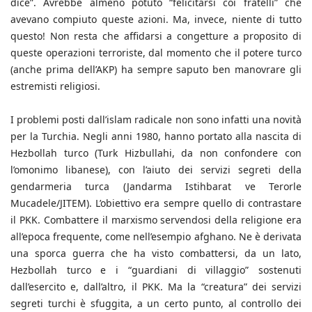
dice”. Avrebbe almeno potuto “felicitarsi coi fratelli” che
avevano compiuto queste azioni. Ma, invece, niente di tutto
questo! Non resta che affidarsi a congetture a proposito di
queste operazioni terroriste, dal momento che il potere turco
(anche prima dell’AKP) ha sempre saputo ben manovrare gli
estremisti religiosi.
I problemi posti dall’islam radicale non sono infatti una novità
per la Turchia. Negli anni 1980, hanno portato alla nascita di
Hezbollah turco (Turk Hizbullahi, da non confondere con
l’omonimo libanese), con l’aiuto dei servizi segreti della
gendarmeria turca (Jandarma Istihbarat ve Terorle
Mucadele/JITEM). L’obiettivo era sempre quello di contrastare
il PKK. Combattere il marxismo servendosi della religione era
all’epoca frequente, come nell’esempio afghano. Ne è derivata
una sporca guerra che ha visto combattersi, da un lato,
Hezbollah turco e i “guardiani di villaggio” sostenuti
dall’esercito e, dall’altro, il PKK. Ma la “creatura” dei servizi
segreti turchi è sfuggita, a un certo punto, al controllo dei