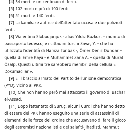
[4] 34 morti e un centinaio di feriti.
[5] 102 morti e più di 100 feriti.
[6] 51 morti e 140 feriti.
[7] La kamikaze autrice dell’attentato uccisa e due poliziotti
feriti.
[8] Walentina Slobodjanjuk - alias Yildiz Bozkurt – munito di
passaporto tedesco, e i cittadini turchi Savaç Y. – che ha
utilizzato l’identità di Hamza Tonbak -, Ömer Deniz Dündar –
quella di Emre Kaya - e Muhammet Zana A. – quella di Murat
Özalp. Questi ultimi tre sarebbero membri della cellula «
Dokumacilar ».
[9] E’ il braccio armato del Partito dell’unione democratica
(PYD), vicino al PKK.
[10] Che non hanno però mai attaccato il governo di Bachar
el-Assad.
[11] Dopo l’attentato di Suruç, alcuni Curdi che hanno detto
di essere del PKK hanno eseguito una serie di assassinii di
elementi delle forze dell’ordine che accusavano di fare il gioco
degli estremisti nazionalisti e dei salafiti-jihadisti. Mahmut