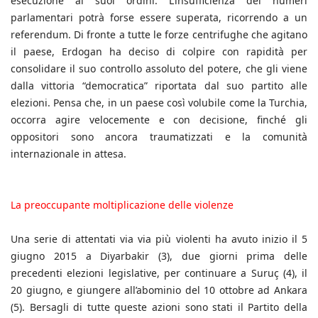
esecuzione ai suoi ordini. L’insufficienza dei numeri
parlamentari potrà forse essere superata, ricorrendo a un
referendum. Di fronte a tutte le forze centrifughe che agitano
il paese, Erdogan ha deciso di colpire con rapidità per
consolidare il suo controllo assoluto del potere, che gli viene
dalla vittoria “democratica” riportata dal suo partito alle
elezioni. Pensa che, in un paese così volubile come la Turchia,
occorra agire velocemente e con decisione, finché gli
oppositori sono ancora traumatizzati e la comunità
internazionale in attesa.
La preoccupante moltiplicazione delle violenze
Una serie di attentati via via più violenti ha avuto inizio il 5
giugno 2015 a Diyarbakir (3), due giorni prima delle
precedenti elezioni legislative, per continuare a Suruç (4), il
20 giugno, e giungere all’abominio del 10 ottobre ad Ankara
(5). Bersagli di tutte queste azioni sono stati il Partito della