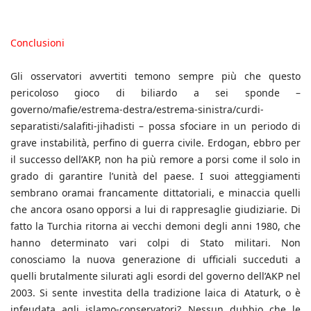
Conclusioni
Gli osservatori avvertiti temono sempre più che questo
pericoloso gioco di biliardo a sei sponde –
governo/mafie/estrema-destra/estrema-sinistra/curdi-
separatisti/salafiti-jihadisti – possa sfociare in un periodo di
grave instabilità, perfino di guerra civile. Erdogan, ebbro per
il successo dell’AKP, non ha più remore a porsi come il solo in
grado di garantire l’unità del paese. I suoi atteggiamenti
sembrano oramai francamente dittatoriali, e minaccia quelli
che ancora osano opporsi a lui di rappresaglie giudiziarie. Di
fatto la Turchia ritorna ai vecchi demoni degli anni 1980, che
hanno determinato vari colpi di Stato militari. Non
conosciamo la nuova generazione di ufficiali succeduti a
quelli brutalmente silurati agli esordi del governo dell’AKP nel
2003. Si sente investita della tradizione laica di Ataturk, o è
infeudata agli islamo-conservatori? Nessun dubbio che le