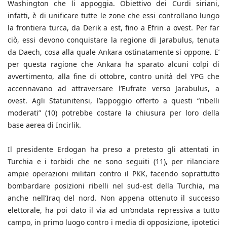
Washington che li appoggia. Obiettivo dei Curdi siriani,
infatti, è di unificare tutte le zone che essi controllano lungo
la frontiera turca, da Derik a est, fino a Efrin a ovest. Per far
ciò, essi devono conquistare la regione di Jarabulus, tenuta
da Daech, cosa alla quale Ankara ostinatamente si oppone. E’
per questa ragione che Ankara ha sparato alcuni colpi di
avvertimento, alla fine di ottobre, contro unità del YPG che
accennavano ad attraversare l’Eufrate verso Jarabulus, a
ovest. Agli Statunitensi, l’appoggio offerto a questi “ribelli
moderati” (10) potrebbe costare la chiusura per loro della
base aerea di Incirlik.
Il presidente Erdogan ha preso a pretesto gli attentati in
Turchia e i torbidi che ne sono seguiti (11), per rilanciare
ampie operazioni militari contro il PKK, facendo soprattutto
bombardare posizioni ribelli nel sud-est della Turchia, ma
anche nell’Iraq del nord. Non appena ottenuto il successo
elettorale, ha poi dato il via ad un’ondata repressiva a tutto
campo, in primo luogo contro i media di opposizione, ipotetici