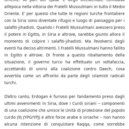
all’epoca nella vittoria dei Fratelli Mussulmani in tutto il Medio
Oriente. E’ per questo che tutte le regioni turche frontaliere
con la Siria sono diventate rifugio e luogo di passaggio per i
salafiti-jihadisti. Quando i Fratelli Mussulmani avessero preso
il potere in Egitto, in Siria e altrove, sarebbe giunto allora il
momento di colpire i salafiti-jihadisti. Ma l’evolversi degli
eventi ha deciso altrimenti. I Fratelli Mussulmani hanno fallito
in Egitto e altrove. Di fronte a questo ribaltamento della
situazione, il governo turco ha effettuato un voltafaccia,
accettando di unirsi alla coalizione contro Daech, cosa
avvertita come un affronto da parte degli islamisti radicali
turchi.
D’altro canto, Erdogan è furioso per l’andamento preso dagli
ultimi avvenimenti in Siria, dove i Curdi siriani – componenti
di una coalizione che unisce le Unità di protezione del popolo
curdo (9) (YPG/YPJ) e altre forze arabe e siriache – non hanno
alcuna intenzione di conquistare Raqqa, come vorrebbe