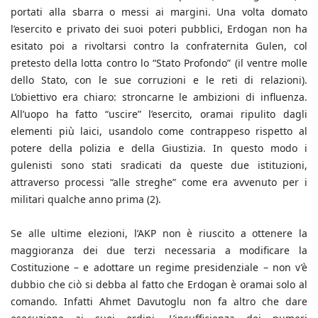
portati alla sbarra o messi ai margini. Una volta domato
l’esercito e privato dei suoi poteri pubblici, Erdogan non ha
esitato poi a rivoltarsi contro la confraternita Gulen, col
pretesto della lotta contro lo “Stato Profondo” (il ventre molle
dello Stato, con le sue corruzioni e le reti di relazioni).
L’obiettivo era chiaro: stroncarne le ambizioni di influenza.
All’uopo ha fatto “uscire” l’esercito, oramai ripulito dagli
elementi più laici, usandolo come contrappeso rispetto al
potere della polizia e della Giustizia. In questo modo i
gulenisti sono stati sradicati da queste due istituzioni,
attraverso processi “alle streghe” come era avvenuto per i
militari qualche anno prima (2).
Se alle ultime elezioni, l’AKP non è riuscito a ottenere la
maggioranza dei due terzi necessaria a modificare la
Costituzione – e adottare un regime presidenziale – non v’è
dubbio che ciò si debba al fatto che Erdogan è oramai solo al
comando. Infatti Ahmet Davutoglu non fa altro che dare