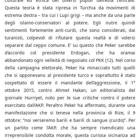
culturale ed etnica dei diversi popoli dell’Asia centrale.
Questa teoria è stata ripresa in Turchia da movimenti di
estrema destra – tra cui i Lupi grigi – ma anche da una parte
degli islamo-conservatori al potere. Egli nutre quindi
sentimenti fortemente anti-curdi, che sono considerati, dai
turanisti, colpevoli di rifiutare questa realtà e di volersi
separare dal ceppo comune. E’ su questo che Peker sarebbe
d’accordo col presidente Erdogan, che ha oramai
abbandonato ogni velleità di negoziato col PKK (12). Nel corso
della campagna elettorale, Peker ha minacciato tutti quelli
che si opponevano al presidente turco e soprattutto è stato
sospettato di essere il mandante dell’aggressione, il 1°
ottobre 2015, contro Ahmet Hakan, un editorialista del
giornale Hurriyet, noto per le sue critiche contro il potere
esercitato dall’AKP. Peraltro Peker ha affermato, durante una
manifestazione che si teneva nella provincia di Rize, il 9
ottobre: “noi verseremo barili e barili di sangue (curdo)”. Per
un partito come l’AKP, che ha sempre rivendicato una
irreprensibile condotta morale, questa curiosa vicinanza ad