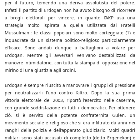
per il futuro, temendo una deriva assolutista del potere.
Infatti il partito di Erdogan non ha avuto bisogno di ricorrere
a brogli elettorali per vincere, in quanto l’AKP usa una
strategia molto ispirata a quella utilizzata dai Fratelli
Mussulmani: le classi popolari sono molto corteggiate (1) e
inquadrate da un sistema politico-religioso particolarmente
efficace. Sono andati dunque a battaglioni a votare per
Erdogan. Mentre gli avversari venivano destabilizzati da
manovre intimidatorie, con tutta la stampa di opposizione nel
mirino di una giustizia agli ordini.
Erdogan è sempre riuscito a manovrare i gruppi di pressione
per neutralizzarli l’uno contro l’altro. Dopo la sua prima
vittoria elettorale del 2003, riportò l’esercito nelle caserme,
con grande soddisfazione di tutti i democratici. Per ottenere
ciò, si è servito della potente confraternita Gulen, un
movimento sociale e religioso che si era infiltrato da anni nei
ranghi della polizia e dell’apparato giudiziario. Molti quadri
militari sono stati accusati di complotto (detto Ergenekon) e