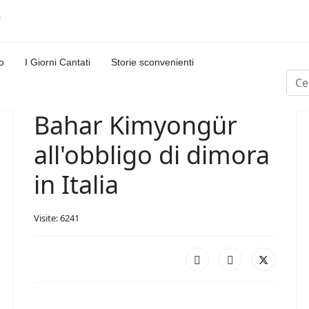
o
I Giorni Cantati
Storie sconvenienti
Cerc
Bahar Kimyongür
all'obbligo di dimora
in Italia
Visite: 6241