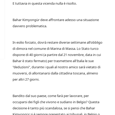
E tuttavia in questa vicenda nulla è risolto.
Bahar Kimyongür deve affrontare adesso una situazione
davvero problematica.
In esilio forzato, dovrà restare diverse settimane all'obbligo
di dimora nel comune di Marina di Massa. Lo Stato turco
dispone di 40 giorni (a partire dal 21 novembre, data in cui
Bahar è stato fermato) per trasmettere all'Italia le sue
"deduzioni", durante i quali al nostro amico sarà vietato di
muoversi, di allontanarsi dalla cittadina toscana, almeno
per altri 27 giorni.
Bandito dal suo paese, come farà per lavorare, per
occuparsi dei figli che vivono e sudiano in Belgio? Questa
decisione è tanto più scandalosa, se si pensi che Bahar
Kimyongür si è sempre presentato ai tribunali, in Belgio o