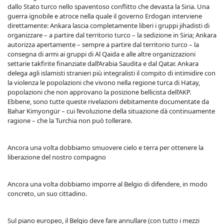
dallo Stato turco nello spaventoso conflitto che devasta la Siria. Una
guerra ignobile e atroce nella quale il governo Erdogan interviene
direttamente: Ankara lascia completamente liberi i gruppi jihadisti di
organizzare – a partire dal territorio turco – la sedizione in Siria; Ankara
autorizza apertamente – sempre a partire dal territorio turco – la
consegna di armi ai gruppi di Al Qaida e alle altre organizzazioni
settarie takfirite finanziate dall’Arabia Saudita e dal Qatar. Ankara
delega agli islamisti stranieri più integralisti il compito di intimidire con
la violenza le popolazioni che vivono nella regione turca di Hatay,
popolazioni che non approvano la posizione bellicista dell’AKP.
Ebbene, sono tutte queste rivelazioni debitamente documentate da
Bahar Kimyongür – cui l’evoluzione della situazione dà continuamente
ragione – che la Turchia non può tollerare.
Ancora una volta dobbiamo smuovere cielo e terra per ottenere la
liberazione del nostro compagno
Ancora una volta dobbiamo imporre al Belgio di difendere, in modo
concreto, un suo cittadino.
Sul piano europeo, il Belgio deve fare annullare (con tutto i mezzi