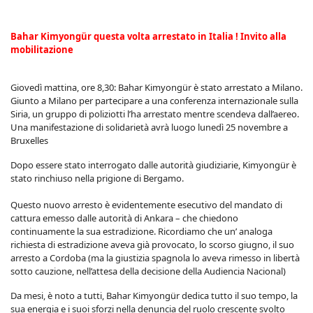
Bahar Kimyongür questa volta arrestato in Italia ! Invito alla
mobilitazione
Giovedì mattina, ore 8,30: Bahar Kimyongür è stato arrestato a Milano.
Giunto a Milano per partecipare a una conferenza internazionale sulla
Siria, un gruppo di poliziotti l’ha arrestato mentre scendeva dall’aereo.
Una manifestazione di solidarietà avrà luogo lunedì 25 novembre a
Bruxelles
Dopo essere stato interrogato dalle autorità giudiziarie, Kimyongür è
stato rinchiuso nella prigione di Bergamo.
Questo nuovo arresto è evidentemente esecutivo del mandato di
cattura emesso dalle autorità di Ankara – che chiedono
continuamente la sua estradizione. Ricordiamo che un’ analoga
richiesta di estradizione aveva già provocato, lo scorso giugno, il suo
arresto a Cordoba (ma la giustizia spagnola lo aveva rimesso in libertà
sotto cauzione, nell’attesa della decisione della Audiencia Nacional)
Da mesi, è noto a tutti, Bahar Kimyongür dedica tutto il suo tempo, la
sua energia e i suoi sforzi nella denuncia del ruolo crescente svolto