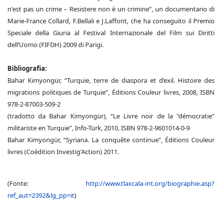
n'est pas un crime – Resistere non è un crimine”, un documentario di
Marie-France Collard, F.Bellali e J.Laffont, che ha conseguito il Premio
Speciale della Giuria al Festival Internazionale del Film sui Diritti
dell’Uomo (FIFDH) 2009 di Parigi.
Bibliografia:
Bahar Kimyongür, “Turquie, terre de diaspora et d’exil. Histoire des
migrations politiques de Turquie”, Éditions Couleur livres, 2008, ISBN
978-2-87003-509-2
(tradotto da Bahar Kimyongür), “Le Livre noir de la "démocratie"
militariste en Turquie”, Info-Türk, 2010, ISBN 978-2-9601014-0-9
Bahar Kimyongür, “Syriana. La conquête continue”, Éditions Couleur
livres (Coédition Investig'Action) 2011.
(Fonte:
http://www.tlaxcala-int.org/biographie.asp?
ref_aut=2392&lg_pp=it
)