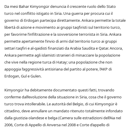
Da mesi Bahar Kimyongür denuncia il crescente ruolo dello Stato
turco nel conflitto istigato in Siria. Una guerra per procura cui il
governo di Erdogan partecipa direttamente. Ankara permette la totale
libertà di azione e movimento ai gruppi taqfiristi sul territorio turco,
per favorirne l’infiltrazione e la sovversione terrorista in Siria. Ankara
permette apertamente l’invio di armi dal territorio turco ai gruppi
settari taqfiri e al-qaidisti finanziati da Arabia Saudita e Qatar. Ancora,
Ankara permette agli islamisti stranieri di minacciare la popolazione
che vive nella regione turca di Hatay; una popolazione che non
appoggia l’aggressività antisiriana del partito al potere, l’AKP di
Erdogan, Gul e Gulen.
Kimyongür ha debitamente documentato questi fatti, trovando
conferme dall’evoluzione della situazione in Siria, cosa che il governo
turco trova intollerabile. Le autorità del Belgio, di cui Kimyongür è
cittadino, deve annullare un mandato ritenuto totalmente infondato
dalla giustizia olandese e belga (Camera sulle estradizioni dell’Aia nel
2006, Corte di Appello di Anversa nel 2008 e Corte d’appello di