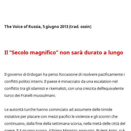
The Voice of Russia, 5 giugno 2013 (trad. ossin)
Il “Secolo magnifico” non sarà durato a lungo
Il governo di Erdogan ha perso l’occasione di risolvere pacificamente i
conflitti politici interni. Il paese è minacciato da una escalation nel
conflitto tra gli islamisti e i kemalisti, con una crescita dell’equivalente
turco dei Fratelli mussulmani.
Le autorità turche hanno cominciato ad assumere delle timide
iniziative per placare con mezzi pacifici le violenze e gli scontri che
continuano, dalla fine della settimana scorsa, nella metà delle città del
paese. Il 4 giugno scorso, il Primo Ministro aggiunto, Bulent Arinc, si è