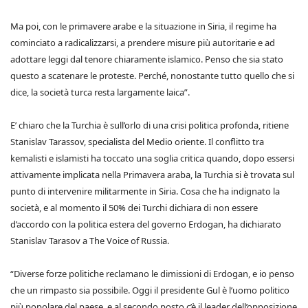
Ma poi, con le primavere arabe e la situazione in Siria, il regime ha
cominciato a radicalizzarsi, a prendere misure più autoritarie e ad
adottare leggi dal tenore chiaramente islamico. Penso che sia stato
questo a scatenare le proteste. Perché, nonostante tutto quello che si
dice, la società turca resta largamente laica”.
E’ chiaro che la Turchia è sull’orlo di una crisi politica profonda, ritiene
Stanislav Tarassov, specialista del Medio oriente. Il conflitto tra
kemalisti e islamisti ha toccato una soglia critica quando, dopo essersi
attivamente implicata nella Primavera araba, la Turchia si è trovata sul
punto di intervenire militarmente in Siria. Cosa che ha indignato la
società, e al momento il 50% dei Turchi dichiara di non essere
d’accordo con la politica estera del governo Erdogan, ha dichiarato
Stanislav Tarasov a The Voice of Russia.
“Diverse forze politiche reclamano le dimissioni di Erdogan, e io penso
che un rimpasto sia possibile. Oggi il presidente Gul è l’uomo politico
più popolare del paese, e al secondo posto c’è il leader dell’opposizione