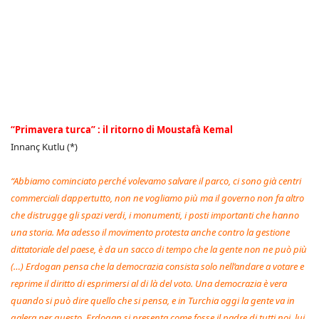
“Primavera turca” : il ritorno di Moustafà Kemal
Innanç Kutlu (*)
“Abbiamo cominciato perché volevamo salvare il parco, ci sono già centri
commerciali dappertutto, non ne vogliamo più ma il governo non fa altro
che distrugge gli spazi verdi, i monumenti, i posti importanti che hanno
una storia. Ma adesso il movimento protesta anche contro la gestione
dittatoriale del paese, è da un sacco di tempo che la gente non ne può più
(…) Erdogan pensa che la democrazia consista solo nell’andare a votare e
reprime il diritto di esprimersi al di là del voto. Una democrazia è vera
quando si può dire quello che si pensa, e in Turchia oggi la gente va in
galera per questo. Erdogan si presenta come fosse il padre di tutti noi, lui