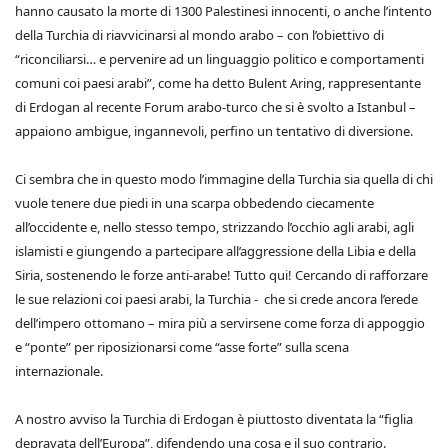
hanno causato la morte di 1300 Palestinesi innocenti, o anche l’intento
della Turchia di riavvicinarsi al mondo arabo – con l’obiettivo di
“riconciliarsi… e pervenire ad un linguaggio politico e comportamenti
comuni coi paesi arabi”, come ha detto Bulent Aring, rappresentante
di Erdogan al recente Forum arabo-turco che si è svolto a Istanbul –
appaiono ambigue, ingannevoli, perfino un tentativo di diversione.
Ci sembra che in questo modo l’immagine della Turchia sia quella di chi
vuole tenere due piedi in una scarpa obbedendo ciecamente
all’occidente e, nello stesso tempo, strizzando l’occhio agli arabi, agli
islamisti e giungendo a partecipare all’aggressione della Libia e della
Siria, sostenendo le forze anti-arabe! Tutto qui! Cercando di rafforzare
le sue relazioni coi paesi arabi, la Turchia - che si crede ancora l’erede
dell’impero ottomano – mira più a servirsene come forza di appoggio
e “ponte” per riposizionarsi come “asse forte” sulla scena
internazionale.
A nostro avviso la Turchia di Erdogan è piuttosto diventata la “figlia
depravata dell’Europa”, difendendo una cosa e il suo contrario.