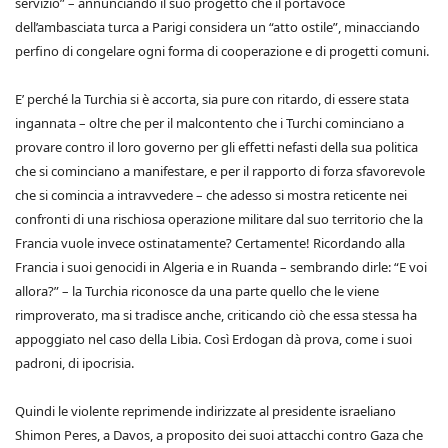
servizio” – annunciando il suo progetto che il portavoce
dell’ambasciata turca a Parigi considera un “atto ostile”, minacciando
perfino di congelare ogni forma di cooperazione e di progetti comuni.
E’ perché la Turchia si è accorta, sia pure con ritardo, di essere stata
ingannata – oltre che per il malcontento che i Turchi cominciano a
provare contro il loro governo per gli effetti nefasti della sua politica
che si cominciano a manifestare, e per il rapporto di forza sfavorevole
che si comincia a intravvedere – che adesso si mostra reticente nei
confronti di una rischiosa operazione militare dal suo territorio che la
Francia vuole invece ostinatamente? Certamente! Ricordando alla
Francia i suoi genocidi in Algeria e in Ruanda – sembrando dirle: “E voi
allora?” – la Turchia riconosce da una parte quello che le viene
rimproverato, ma si tradisce anche, criticando ciò che essa stessa ha
appoggiato nel caso della Libia. Così Erdogan dà prova, come i suoi
padroni, di ipocrisia.
Quindi le violente reprimende indirizzate al presidente israeliano
Shimon Peres, a Davos, a proposito dei suoi attacchi contro Gaza che