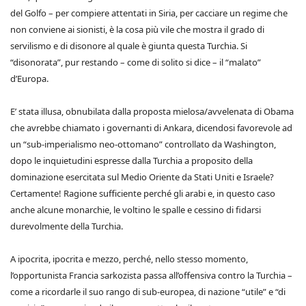
del Golfo – per compiere attentati in Siria, per cacciare un regime che
non conviene ai sionisti, è la cosa più vile che mostra il grado di
servilismo e di disonore al quale è giunta questa Turchia. Si
“disonorata”, pur restando – come di solito si dice – il “malato”
d’Europa.
E’ stata illusa, obnubilata dalla proposta mielosa/avvelenata di Obama
che avrebbe chiamato i governanti di Ankara, dicendosi favorevole ad
un “sub-imperialismo neo-ottomano” controllato da Washington,
dopo le inquietudini espresse dalla Turchia a proposito della
dominazione esercitata sul Medio Oriente da Stati Uniti e Israele?
Certamente! Ragione sufficiente perché gli arabi e, in questo caso
anche alcune monarchie, le voltino le spalle e cessino di fidarsi
durevolmente della Turchia.
A ipocrita, ipocrita e mezzo, perché, nello stesso momento,
l’opportunista Francia sarkozista passa all’offensiva contro la Turchia –
come a ricordarle il suo rango di sub-europea, di nazione “utile” e “di