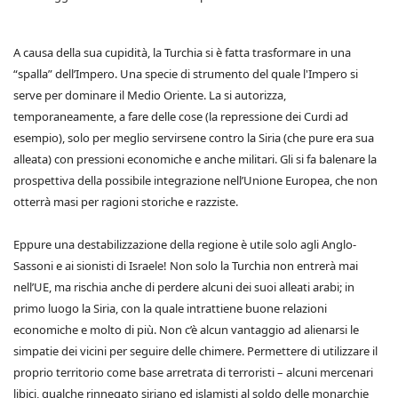
A causa della sua cupidità, la Turchia si è fatta trasformare in una
“spalla” dell’Impero. Una specie di strumento del quale l'Impero si
serve per dominare il Medio Oriente. La si autorizza,
temporaneamente, a fare delle cose (la repressione dei Curdi ad
esempio), solo per meglio servirsene contro la Siria (che pure era sua
alleata) con pressioni economiche e anche militari. Gli si fa balenare la
prospettiva della possibile integrazione nell’Unione Europea, che non
otterrà masi per ragioni storiche e razziste.
Eppure una destabilizzazione della regione è utile solo agli Anglo-
Sassoni e ai sionisti di Israele! Non solo la Turchia non entrerà mai
nell’UE, ma rischia anche di perdere alcuni dei suoi alleati arabi; in
primo luogo la Siria, con la quale intrattiene buone relazioni
economiche e molto di più. Non c’è alcun vantaggio ad alienarsi le
simpatie dei vicini per seguire delle chimere. Permettere di utilizzare il
proprio territorio come base arretrata di terroristi – alcuni mercenari
libici, qualche rinnegato siriano ed islamisti al soldo delle monarchie