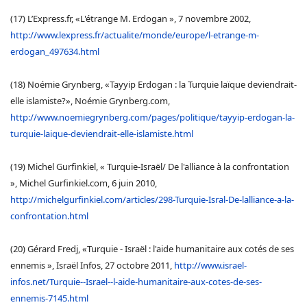
(17) L’Express.fr, «L'étrange M. Erdogan », 7 novembre 2002,
http://www.lexpress.fr/actualite/monde/europe/l-etrange-m-
erdogan_497634.html
(18) Noémie Grynberg, «Tayyip Erdogan : la Turquie laïque deviendrait-
elle islamiste?», Noémie Grynberg.com,
http://www.noemiegrynberg.com/pages/politique/tayyip-erdogan-la-
turquie-laique-deviendrait-elle-islamiste.html
(19) Michel Gurfinkiel, « Turquie-Israël/ De l'alliance à la confrontation
», Michel Gurfinkiel.com, 6 juin 2010,
http://michelgurfinkiel.com/articles/298-Turquie-Isral-De-lalliance-a-la-
confrontation.html
(20) Gérard Fredj, «Turquie - Israël : l'aide humanitaire aux cotés de ses
ennemis », Israël Infos, 27 octobre 2011,
http://www.israel-
infos.net/Turquie--Israel--l-aide-humanitaire-aux-cotes-de-ses-
ennemis-7145.html