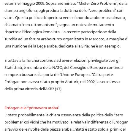
esteri nel maggio 2009. Soprannominato “Mister Zero Problemi”, dalla
stampa anglofona, egli predica la dottrina dello “zero problemi” coi
vicini. Questa politica di apertura verso il mondo arabo-mussulmano,
chiamata “neo-ottomanismo”, segna un notevole mutamento
rispetto all’ideologica kemalista. La recente partecipazione della
Turchia ad un forum arabo-turco organizzato in Marocco, a margine di
una riunione della Lega araba, dedicata alla Siria, ne è un esempio.
E tuttavia la Turchia continua ad avere relazioni privilegiate con gli
Stati Uniti, è membro della NATO, del Consiglio d’Europa e continua
sempre a bussare alla porta dell’Unione Europea. D’altra parte
Erdogan non aveva citato proprio Ataturk, nel 2002, la sera stessa
della prima vittoria dell’AKP? (17)
Erdogan e la “primavera araba”
E’ stato probabilmente la chiara osservanza della politica dello “zero
problema” coi vicini che ha motivato la relativa indifferenza di Erdogan
all’avvio delle rivolte della piazza araba. Infatti è stato solo ai primi del