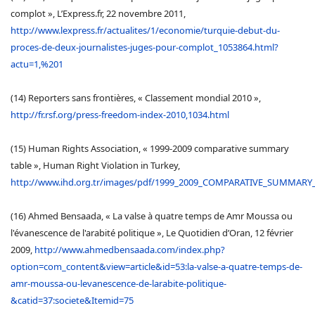
complot », L’Express.fr, 22 novembre 2011,
http://www.lexpress.fr/actualites/1/economie/turquie-debut-du-
proces-de-deux-journalistes-juges-pour-complot_1053864.html?
actu=1,%201
(14) Reporters sans frontières, « Classement mondial 2010 »,
http://fr.rsf.org/press-freedom-index-2010,1034.html
(15) Human Rights Association, « 1999-2009 comparative summary
table », Human Right Violation in Turkey,
http://www.ihd.org.tr/images/pdf/1999_2009_COMPARATIVE_SUMMARY_
(16) Ahmed Bensaada, « La valse à quatre temps de Amr Moussa ou
l'évanescence de l'arabité politique », Le Quotidien d’Oran, 12 février
2009,
http://www.ahmedbensaada.com/index.php?
option=com_content&view=article&id=53:la-valse-a-quatre-temps-de-
amr-moussa-ou-levanescence-de-larabite-politique-
&catid=37:societe&Itemid=75