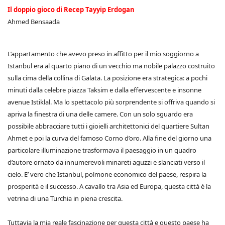
Il doppio gioco di Recep Tayyip Erdogan
Ahmed Bensaada
L’appartamento che avevo preso in affitto per il mio soggiorno a
Istanbul era al quarto piano di un vecchio ma nobile palazzo costruito
sulla cima della collina di Galata. La posizione era strategica: a pochi
minuti dalla celebre piazza Taksim e dalla effervescente e insonne
avenue Istiklal. Ma lo spettacolo più sorprendente si offriva quando si
apriva la finestra di una delle camere. Con un solo sguardo era
possibile abbracciare tutti i gioielli architettonici del quartiere Sultan
Ahmet e poi la curva del famoso Corno d’oro. Alla fine del giorno una
particolare illuminazione trasformava il paesaggio in un quadro
d’autore ornato da innumerevoli minareti aguzzi e slanciati verso il
cielo. E’ vero che Istanbul, polmone economico del paese, respira la
prosperità e il successo. A cavallo tra Asia ed Europa, questa città è la
vetrina di una Turchia in piena crescita.
Tuttavia la mia reale fascinazione per questa città e questo paese ha