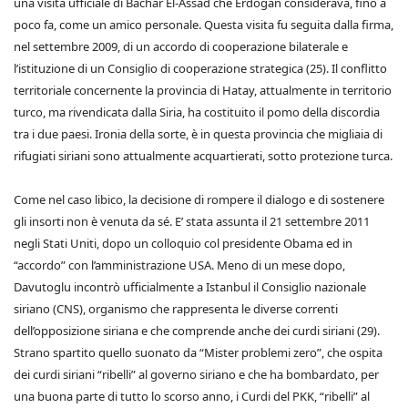
una visita ufficiale di Bachar El-Assad che Erdogan considerava, fino a
poco fa, come un amico personale. Questa visita fu seguita dalla firma,
nel settembre 2009, di un accordo di cooperazione bilaterale e
l’istituzione di un Consiglio di cooperazione strategica (25). Il conflitto
territoriale concernente la provincia di Hatay, attualmente in territorio
turco, ma rivendicata dalla Siria, ha costituito il pomo della discordia
tra i due paesi. Ironia della sorte, è in questa provincia che migliaia di
rifugiati siriani sono attualmente acquartierati, sotto protezione turca.
Come nel caso libico, la decisione di rompere il dialogo e di sostenere
gli insorti non è venuta da sé. E’ stata assunta il 21 settembre 2011
negli Stati Uniti, dopo un colloquio col presidente Obama ed in
“accordo” con l’amministrazione USA. Meno di un mese dopo,
Davutoglu incontrò ufficialmente a Istanbul il Consiglio nazionale
siriano (CNS), organismo che rappresenta le diverse correnti
dell’opposizione siriana e che comprende anche dei curdi siriani (29).
Strano spartito quello suonato da “Mister problemi zero”, che ospita
dei curdi siriani “ribelli” al governo siriano e che ha bombardato, per
una buona parte di tutto lo scorso anno, i Curdi del PKK, “ribelli” al