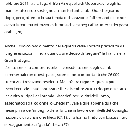
febbraio 2011, tra la fuga di Ben Ali e quella di Mubarak, che egli ha
manifestato il suo sostegno ai manifestanti arabi. Qualche giorno
dopo, però, attenuò la sua timida dichiarazione, “affermando che non
aveva la minima intenzione di immischiarsi negli affari interni dei paesi
arabi” (26)
Anche il suo coinvolgimento nella guerra civile libica fu preceduta da
lunghe esitazioni, fino a quando si è deciso di “seguire” la Francia e la
Gran Bretagna.
L’esitazione era comprensibile, in considerazione degli scambi
commerciali con questi paesi, scambi tanto importanti che 26.000
turchi vi si trovavano residenti. Ma un’altra ragione, questa più
“sentimentale”, può ipotizzarsi: il 1° dicembre 2010 Erdogan era stato
insignito a Tripoli del premio Gheddafi per i diritti dell’uomo,
assegnatogli dal colonnello Gheddafi, vale a dire appena qualche
mese prima dell’impegno della Turchia in favore dei ribelli del Consiglio
nazionale di transizione libico (CNT), che hanno finito con l’assassinare
selvaggiamente la “guida” libica. (27)