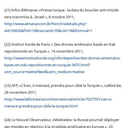
(21) Infos d’Almanar, «Presse turque : la data du bouclier anti-missile
sera transmise à…Israël », 8 octobre 2011,
http://www.almanar.com.lb/french/adetails.php?
eid=33626&frid=18&seccatid=35&cid=18&fromval=1
(22) Institut Kurde de Paris, « Des drones américains basés en Irak
repositionnés en Turquie », 14 novembre 2011,
http://www.institutkurde.org/info/depeches/des-drones-americains-
bases-en-irak-repositionnes-en-turquie-3475.html?
utm_source=twitterfeed&utm_medium=twitter
(23) AFP, «L'Iran, si menacé, prendra pour cible la Turquie », Lalibre.be,
26 novembre 2011,
http://www.lalibre.be/actu/international/article/702770/l-iran-si-
menace-prendra-pour-cible-la-turquie.html
(24) Le Nouvel Observateur, «Medvedev: la Russie pourrait déployer
ses missiles en réaction à la stratégie américaine en Europe », 23