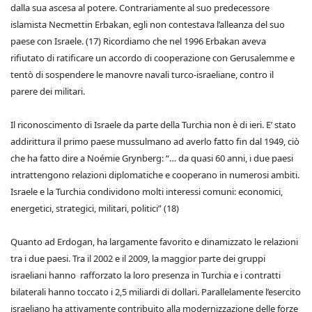
dalla sua ascesa al potere. Contrariamente al suo predecessore
islamista Necmettin Erbakan, egli non contestava l’alleanza del suo
paese con Israele. (17) Ricordiamo che nel 1996 Erbakan aveva
rifiutato di ratificare un accordo di cooperazione con Gerusalemme e
tentò di sospendere le manovre navali turco-israeliane, contro il
parere dei militari.
Il riconoscimento di Israele da parte della Turchia non è di ieri. E’ stato
addirittura il primo paese mussulmano ad averlo fatto fin dal 1949, ciò
che ha fatto dire a Noémie Grynberg: “… da quasi 60 anni, i due paesi
intrattengono relazioni diplomatiche e cooperano in numerosi ambiti.
Israele e la Turchia condividono molti interessi comuni: economici,
energetici, strategici, militari, politici” (18)
Quanto ad Erdogan, ha largamente favorito e dinamizzato le relazioni
tra i due paesi. Tra il 2002 e il 2009, la maggior parte dei gruppi
israeliani hanno rafforzato la loro presenza in Turchia e i contratti
bilaterali hanno toccato i 2,5 miliardi di dollari. Parallelamente l’esercito
israeliano ha attivamente contribuito alla modernizzazione delle forze