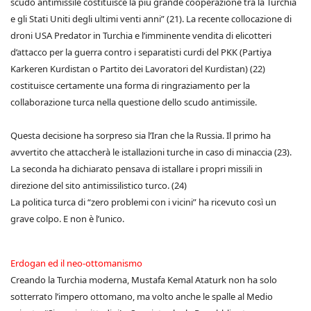
scudo antimissile costituisce la più grande cooperazione tra la Turchia
e gli Stati Uniti degli ultimi venti anni” (21). La recente collocazione di
droni USA Predator in Turchia e l’imminente vendita di elicotteri
d’attacco per la guerra contro i separatisti curdi del PKK (Partiya
Karkeren Kurdistan o Partito dei Lavoratori del Kurdistan) (22)
costituisce certamente una forma di ringraziamento per la
collaborazione turca nella questione dello scudo antimissile.
Questa decisione ha sorpreso sia l’Iran che la Russia. Il primo ha
avvertito che attaccherà le istallazioni turche in caso di minaccia (23).
La seconda ha dichiarato pensava di istallare i propri missili in
direzione del sito antimissilistico turco. (24)
La politica turca di “zero problemi con i vicini” ha ricevuto così un
grave colpo. E non è l’unico.
Erdogan ed il neo-ottomanismo
Creando la Turchia moderna, Mustafa Kemal Ataturk non ha solo
sotterrato l’impero ottomano, ma volto anche le spalle al Medio