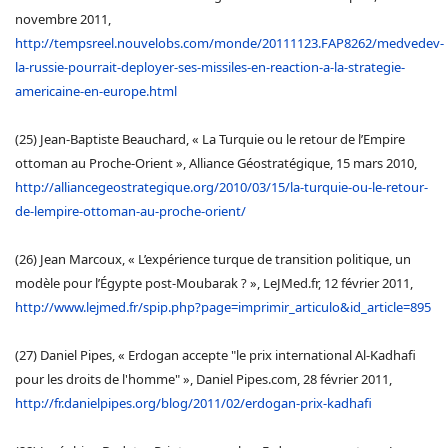
novembre 2011,
http://tempsreel.nouvelobs.com/monde/20111123.FAP8262/medvedev-
la-russie-pourrait-deployer-ses-missiles-en-reaction-a-la-strategie-
americaine-en-europe.html
(25) Jean-Baptiste Beauchard, « La Turquie ou le retour de l’Empire
ottoman au Proche-Orient », Alliance Géostratégique, 15 mars 2010,
http://alliancegeostrategique.org/2010/03/15/la-turquie-ou-le-retour-
de-lempire-ottoman-au-proche-orient/
(26) Jean Marcoux, « L’expérience turque de transition politique, un
modèle pour l’Égypte post-Moubarak ? », LeJMed.fr, 12 février 2011,
http://www.lejmed.fr/spip.php?page=imprimir_articulo&id_article=895
(27) Daniel Pipes, « Erdogan accepte "le prix international Al-Kadhafi
pour les droits de l'homme" », Daniel Pipes.com, 28 février 2011,
http://fr.danielpipes.org/blog/2011/02/erdogan-prix-kadhafi