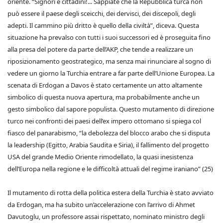
oriente. “Signori e cittadini!... Sappiate che la Repubblica turca non
può essere il paese degli sceicchi, dei dervisci, dei discepoli, degli
adepti. Il cammino più dritto è quello della civiltà”, diceva. Questa
situazione ha prevalso con tutti i suoi successori ed è proseguita fino
alla presa del potere da parte dell’AKP, che tende a realizzare un
riposizionamento geostrategico, ma senza mai rinunciare al sogno di
vedere un giorno la Turchia entrare a far parte dell’Unione Europea. La
scenata di Erdogan a Davos è stato certamente un atto altamente
simbolico di questa nuova apertura, ma probabilmente anche un
gesto simbolico dal sapore populista. Questo mutamento di direzione
turco nei confronti dei paesi dell’ex impero ottomano si spiega col
fiasco del panarabismo, “la debolezza del blocco arabo che si disputa
la leadership (Egitto, Arabia Saudita e Siria), il fallimento del progetto
USA del grande Medio Oriente rimodellato, la quasi inesistenza
dell’Europa nella regione e le difficoltà attuali del regime iraniano” (25)
Il mutamento di rotta della politica estera della Turchia è stato avviato
da Erdogan, ma ha subito un’accelerazione con l’arrivo di Ahmet
Davutoglu, un professore assai rispettato, nominato ministro degli