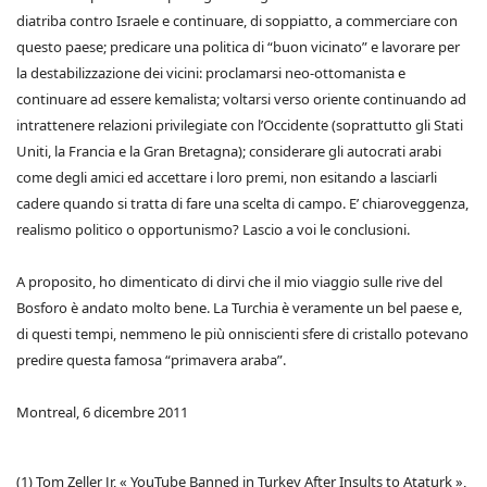
diatriba contro Israele e continuare, di soppiatto, a commerciare con
questo paese; predicare una politica di “buon vicinato” e lavorare per
la destabilizzazione dei vicini: proclamarsi neo-ottomanista e
continuare ad essere kemalista; voltarsi verso oriente continuando ad
intrattenere relazioni privilegiate con l’Occidente (soprattutto gli Stati
Uniti, la Francia e la Gran Bretagna); considerare gli autocrati arabi
come degli amici ed accettare i loro premi, non esitando a lasciarli
cadere quando si tratta di fare una scelta di campo. E’ chiaroveggenza,
realismo politico o opportunismo? Lascio a voi le conclusioni.
A proposito, ho dimenticato di dirvi che il mio viaggio sulle rive del
Bosforo è andato molto bene. La Turchia è veramente un bel paese e,
di questi tempi, nemmeno le più onniscienti sfere di cristallo potevano
predire questa famosa “primavera araba”.
Montreal, 6 dicembre 2011
(1) Tom Zeller Jr, « YouTube Banned in Turkey After Insults to Ataturk »,