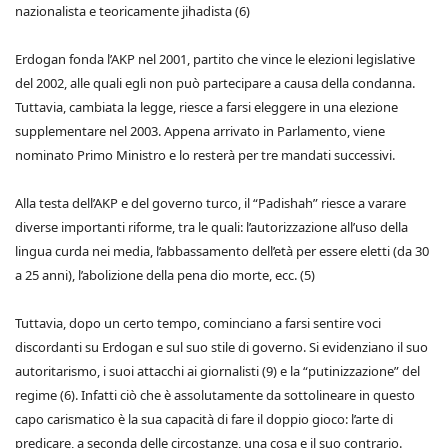
nazionalista e teoricamente jihadista (6)
Erdogan fonda l’AKP nel 2001, partito che vince le elezioni legislative
del 2002, alle quali egli non può partecipare a causa della condanna.
Tuttavia, cambiata la legge, riesce a farsi eleggere in una elezione
supplementare nel 2003. Appena arrivato in Parlamento, viene
nominato Primo Ministro e lo resterà per tre mandati successivi.
Alla testa dell’AKP e del governo turco, il “Padishah” riesce a varare
diverse importanti riforme, tra le quali: l’autorizzazione all’uso della
lingua curda nei media, l’abbassamento dell’età per essere eletti (da 30
a 25 anni), l’abolizione della pena dio morte, ecc. (5)
Tuttavia, dopo un certo tempo, cominciano a farsi sentire voci
discordanti su Erdogan e sul suo stile di governo. Si evidenziano il suo
autoritarismo, i suoi attacchi ai giornalisti (9) e la “putinizzazione” del
regime (6). Infatti ciò che è assolutamente da sottolineare in questo
capo carismatico è la sua capacità di fare il doppio gioco: l’arte di
predicare, a seconda delle circostanze, una cosa e il suo contrario.