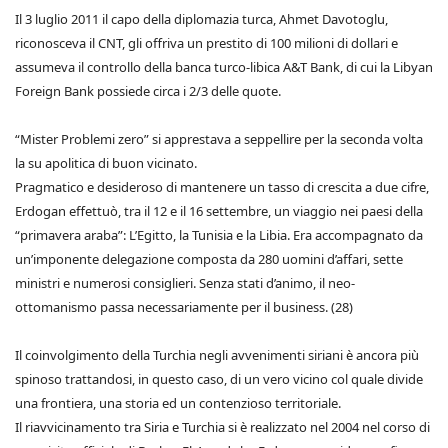
Il 3 luglio 2011 il capo della diplomazia turca, Ahmet Davotoglu,
riconosceva il CNT, gli offriva un prestito di 100 milioni di dollari e
assumeva il controllo della banca turco-libica A&T Bank, di cui la Libyan
Foreign Bank possiede circa i 2/3 delle quote.
“Mister Problemi zero” si apprestava a seppellire per la seconda volta
la su apolitica di buon vicinato.
Pragmatico e desideroso di mantenere un tasso di crescita a due cifre,
Erdogan effettuò, tra il 12 e il 16 settembre, un viaggio nei paesi della
“primavera araba”: L’Egitto, la Tunisia e la Libia. Era accompagnato da
un’imponente delegazione composta da 280 uomini d’affari, sette
ministri e numerosi consiglieri. Senza stati d’animo, il neo-
ottomanismo passa necessariamente per il business. (28)
Il coinvolgimento della Turchia negli avvenimenti siriani è ancora più
spinoso trattandosi, in questo caso, di un vero vicino col quale divide
una frontiera, una storia ed un contenzioso territoriale.
Il riavvicinamento tra Siria e Turchia si è realizzato nel 2004 nel corso di