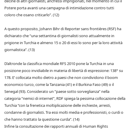
decine di altri giornalisti, anch’essi imprigionati, nel momento in cui il
Potere porta avanti una campagna di intimidazione contro tutti
coloro che osano criticarlo”. (12)
A questo proposito, Johann Bihr di Reporter sans frontières (RSF) ha
dichiarato che “una settantina di giornalisti sono attualmente in
prigione in Turchia e almeno 15 o 20 di essi lo sono per la loro attività
giornalistica”. (13)
D’altronde la classifica mondiale RFS 2010 pone la Turchia in una
posizione poco invidiabile in materia di libertà di espressione: 138° su
178. E’ collocata molto dietro a paesi che non condividono il boom
economico turco, come la Tanzania (41) e il Burkina Faso (49) o il
Senegal (93). Considerato un “paese sotto sorveglianza” nella
categoria “nemici di internet”, RDF spiega la pessima collocazione della
Turchia “con la frenetica moltiplicazione delle inchieste, arresti,
condanne di giornalisti. Tra essi molti media e professionisti, o curdi o
che hanno trattato la questione curda”. (14)
Infine la consultazione dei rapporti annuali di Human Rights