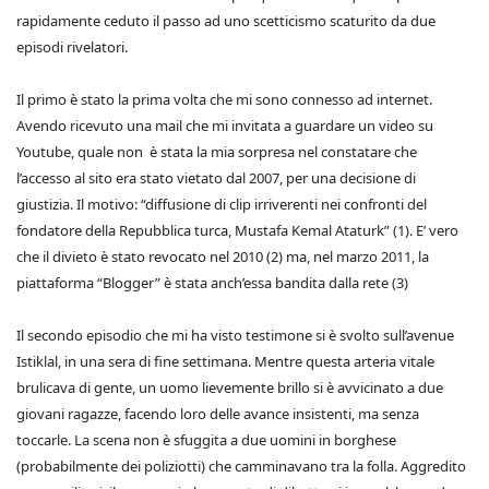
rapidamente ceduto il passo ad uno scetticismo scaturito da due
episodi rivelatori.
Il primo è stato la prima volta che mi sono connesso ad internet.
Avendo ricevuto una mail che mi invitata a guardare un video su
Youtube, quale non è stata la mia sorpresa nel constatare che
l’accesso al sito era stato vietato dal 2007, per una decisione di
giustizia. Il motivo: “diffusione di clip irriverenti nei confronti del
fondatore della Repubblica turca, Mustafa Kemal Ataturk” (1). E’ vero
che il divieto è stato revocato nel 2010 (2) ma, nel marzo 2011, la
piattaforma “Blogger” è stata anch’essa bandita dalla rete (3)
Il secondo episodio che mi ha visto testimone si è svolto sull’avenue
Istiklal, in una sera di fine settimana. Mentre questa arteria vitale
brulicava di gente, un uomo lievemente brillo si è avvicinato a due
giovani ragazze, facendo loro delle avance insistenti, ma senza
toccarle. La scena non è sfuggita a due uomini in borghese
(probabilmente dei poliziotti) che camminavano tra la folla. Aggredito