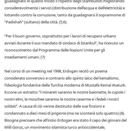
guadagnato in questo modo il rispetto degli Stambulioti migliorando
considerevolmente i servizi (distribuzione dell’acqua e dell’elettricità) e
lottando contro la corruzione, tanto da guadagnarsi il soprannome di
“Padishah” (sultano) della città. (5,6).
“Per il buon governo, soprattutto per i lavori di recupero urbano
avviati durante il suo mandato di sindaco di Istanbul”, ha ricevuto un
riconoscimento dal Programma delle Nazioni Unite per gli
insediamenti umani. (7)
Nel corso di un meeting nel 1998, Erdogan recitò un poema
considerato sovversivo e contrario allo spirito laico del kemalismo,
l’ideologia fondatrice della Turchia moderna di Mustafa Kemal Ataturk.
Eccone un estratto: “I minareti saranno le nostre baionette, le cupole i
nostri elmi, le moschee saranno le nostre caserme e i fedeli i nostri
soldati”. A causa di ciò venne destituito dalle sue finzioni e
condannato a dieci mesi di prigione (ma ne sconterà solo quattro) (8).
Bisogna precisare che all’inizio Erdogan era stato il capo dei giovani del
Milli Gorus, un movimento islamista turco antioccidentale,