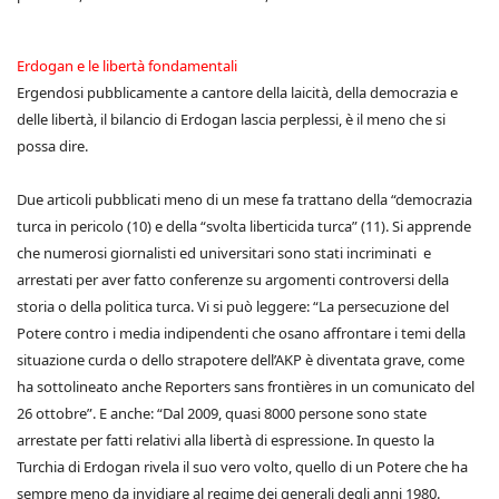
Erdogan e le libertà fondamentali
Ergendosi pubblicamente a cantore della laicità, della democrazia e
delle libertà, il bilancio di Erdogan lascia perplessi, è il meno che si
possa dire.
Due articoli pubblicati meno di un mese fa trattano della “democrazia
turca in pericolo (10) e della “svolta liberticida turca” (11). Si apprende
che numerosi giornalisti ed universitari sono stati incriminati e
arrestati per aver fatto conferenze su argomenti controversi della
storia o della politica turca. Vi si può leggere: “La persecuzione del
Potere contro i media indipendenti che osano affrontare i temi della
situazione curda o dello strapotere dell’AKP è diventata grave, come
ha sottolineato anche Reporters sans frontières in un comunicato del
26 ottobre”. E anche: “Dal 2009, quasi 8000 persone sono state
arrestate per fatti relativi alla libertà di espressione. In questo la
Turchia di Erdogan rivela il suo vero volto, quello di un Potere che ha
sempre meno da invidiare al regime dei generali degli anni 1980.