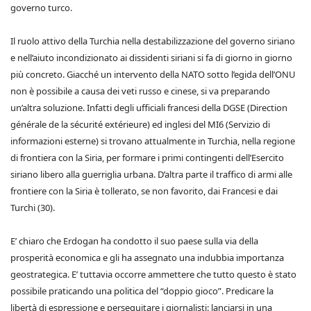
governo turco.
Il ruolo attivo della Turchia nella destabilizzazione del governo siriano
e nell’aiuto incondizionato ai dissidenti siriani si fa di giorno in giorno
più concreto. Giacché un intervento della NATO sotto l’egida dell’ONU
non è possibile a causa dei veti russo e cinese, si va preparando
un’altra soluzione. Infatti degli ufficiali francesi della DGSE (Direction
générale de la sécurité extérieure) ed inglesi del MI6 (Servizio di
informazioni esterne) si trovano attualmente in Turchia, nella regione
di frontiera con la Siria, per formare i primi contingenti dell’Esercito
siriano libero alla guerriglia urbana. D’altra parte il traffico di armi alle
frontiere con la Siria è tollerato, se non favorito, dai Francesi e dai
Turchi (30).
E’ chiaro che Erdogan ha condotto il suo paese sulla via della
prosperità economica e gli ha assegnato una indubbia importanza
geostrategica. E’ tuttavia occorre ammettere che tutto questo è stato
possibile praticando una politica del “doppio gioco”. Predicare la
libertà di espressione e perseguitare i giornalisti: lanciarsi in una