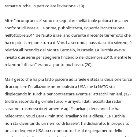
armate turche, in particolare l’aviazione. (19)
Altre “incongruenze” sono da segnalare nell’attuale politica turca nei
confronti di Israele. La prima, pubblicizzata, riguarda l’accettazione
nell’ottobre 2011 dell’aiuto israeliano durante il recente terremoto che
ha colpito la regione turca di Van. La seconda, passata sotto silenzio, è
relativa all’incendio del Monte Carmelo, in Israele. La Turchia aveva
inviato due aerei per spegnere l’incendio nel dicembre 2010, mentre le
relazioni “ufficiali” erano al punto più basso. (20)
Ma il gesto che ha più fatto piacere ad Israele è stata la decisione turca
di accogliere l’istallazione antimissilistica USA che la NATO sta
dispiegando in Turchia per contrastare eventuali attacchi iraniani. (12)
Inoltre, secondo il giornale turco Hurriyet, i dati raccolti dai radar
saranno trasmessi direttamente agli Israeliani, decisione che ha
rallegrato Ehoud Barak, ministro israeliano della difesa. “La Turchia
non sta diventando un nemico di Israele”, ha dichiarato. In proposito,
un alto dirigente USA ha riconosciuto che “il dispiegamento dello