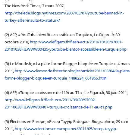
The New York Times, 7 mars 2007,
http://thelede.blogs.nytimes.com/2007/03/07/youtube-banned-in-
turkey-after-insults-to-ataturk/
(2) AFP, « YouTube bientôt accessible en Turquie », Le Figaro.fr, 30
octobre 2010,
http://www.lefigaro.fr/flash-actu/2010/10/30/97001-
20101030FILWWW00435-youtube-bientot-accessible-en-turquie.php
(3) Le Monde.fr, « La plate-forme Blogger bloquée en Turquie », 4 mars
2011,
http://www.lemonde.fr/technologies/article/2011/03/04/la-plate-
forme-blogger-bloquee-en-turquie_1488224_651865.html
(4) AFP, «Turquie : croissance de 11% au T1 », Le Figaro.fr, 30 juin 2011,
http://www.lefigaro.fr/flash-eco/2011/06/30/97002-
20110630FILWWW00407-turquie-croissance-de-11-au-t1.php
(5) Élections en Europe, «Recep Tayyip Erdogan - Biographie », 29 mai
2011,
http://www.electionseneurope.net/2011/05/recep-tayyip-