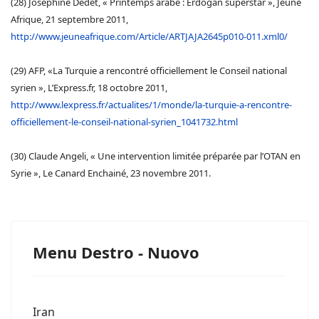
(28) Joséphine Dedet, « Printemps arabe : Erdogan superstar », Jeune
Afrique, 21 septembre 2011,
http://www.jeuneafrique.com/Article/ARTJAJA2645p010-011.xml0/
(29) AFP, «La Turquie a rencontré officiellement le Conseil national
syrien », L’Express.fr, 18 octobre 2011,
http://www.lexpress.fr/actualites/1/monde/la-turquie-a-rencontre-
officiellement-le-conseil-national-syrien_1041732.html
(30) Claude Angeli, « Une intervention limitée préparée par l’OTAN en
Syrie », Le Canard Enchainé, 23 novembre 2011.
Menu Destro - Nuovo
Iran