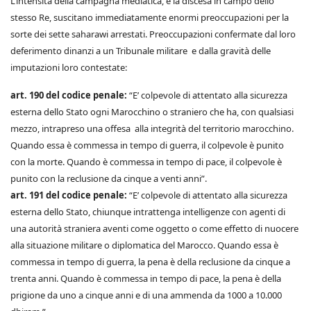
L’intensità della campagna mediatica, e la discesa in campo dello
stesso Re, suscitano immediatamente enormi preoccupazioni per la
sorte dei sette saharawi arrestati. Preoccupazioni confermate dal loro
deferimento dinanzi a un Tribunale militare e dalla gravità delle
imputazioni loro contestate:
art. 190 del codice penale:
“E’ colpevole di attentato alla sicurezza
esterna dello Stato ogni Marocchino o straniero che ha, con qualsiasi
mezzo, intrapreso una offesa alla integrità del territorio marocchino.
Quando essa è commessa in tempo di guerra, il colpevole è punito
con la morte. Quando è commessa in tempo di pace, il colpevole è
punito con la reclusione da cinque a venti anni”.
art. 191 del codice penale:
“E’ colpevole di attentato alla sicurezza
esterna dello Stato, chiunque intrattenga intelligenze con agenti di
una autorità straniera aventi come oggetto o come effetto di nuocere
alla situazione militare o diplomatica del Marocco. Quando essa è
commessa in tempo di guerra, la pena è della reclusione da cinque a
trenta anni. Quando è commessa in tempo di pace, la pena è della
prigione da uno a cinque anni e di una ammenda da 1000 a 10.000