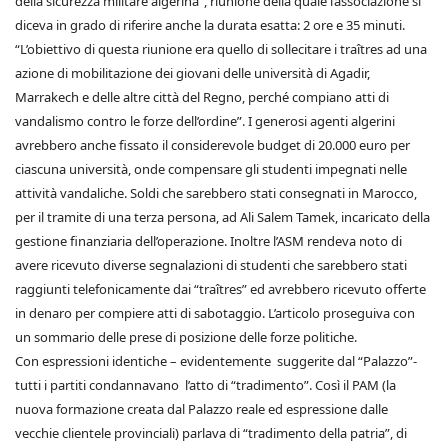
della sicurezza militare algerina”, riunione della quale l’associazione si
diceva in grado di riferire anche la durata esatta: 2 ore e 35 minuti.
“L’obiettivo di questa riunione era quello di sollecitare i traîtres ad una
azione di mobilitazione dei giovani delle università di Agadir,
Marrakech e delle altre città del Regno, perché compiano atti di
vandalismo contro le forze dell’ordine”. I generosi agenti algerini
avrebbero anche fissato il considerevole budget di 20.000 euro per
ciascuna università, onde compensare gli studenti impegnati nelle
attività vandaliche. Soldi che sarebbero stati consegnati in Marocco,
per il tramite di una terza persona, ad Ali Salem Tamek, incaricato della
gestione finanziaria dell’operazione. Inoltre l’ASM rendeva noto di
avere ricevuto diverse segnalazioni di studenti che sarebbero stati
raggiunti telefonicamente dai “traîtres” ed avrebbero ricevuto offerte
in denaro per compiere atti di sabotaggio. L’articolo proseguiva con
un sommario delle prese di posizione delle forze politiche.
Con espressioni identiche – evidentemente suggerite dal “Palazzo”-
tutti i partiti condannavano l’atto di “tradimento”. Così il PAM (la
nuova formazione creata dal Palazzo reale ed espressione dalle
vecchie clientele provinciali) parlava di “tradimento della patria”, di