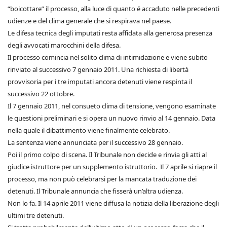
“boicottare” il processo, alla luce di quanto é accaduto nelle precedenti
udienze e del clima generale che si respirava nel paese.
Le difesa tecnica degli imputati resta affidata alla generosa presenza
degli avvocati marocchini della difesa.
Il processo comincia nel solito clima di intimidazione e viene subito
rinviato al successivo 7 gennaio 2011. Una richiesta di libertà
provvisoria per i tre imputati ancora detenuti viene respinta il
successivo 22 ottobre.
Il 7 gennaio 2011, nel consueto clima di tensione, vengono esaminate
le questioni preliminari e si opera un nuovo rinvio al 14 gennaio. Data
nella quale il dibattimento viene finalmente celebrato.
La sentenza viene annunciata per il successivo 28 gennaio.
Poi il primo colpo di scena. Il Tribunale non decide e rinvia gli atti al
giudice istruttore per un supplemento istruttorio. Il 7 aprile si riapre il
processo, ma non può celebrarsi per la mancata traduzione dei
detenuti. Il Tribunale annuncia che fisserà un’altra udienza.
Non lo fa. Il 14 aprile 2011 viene diffusa la notizia della liberazione degli
ultimi tre detenuti.