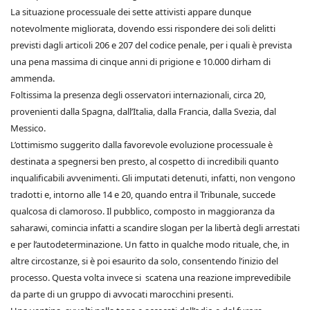
La situazione processuale dei sette attivisti appare dunque
notevolmente migliorata, dovendo essi rispondere dei soli delitti
previsti dagli articoli 206 e 207 del codice penale, per i quali è prevista
una pena massima di cinque anni di prigione e 10.000 dirham di
ammenda.
Foltissima la presenza degli osservatori internazionali, circa 20,
provenienti dalla Spagna, dall’Italia, dalla Francia, dalla Svezia, dal
Messico.
L’ottimismo suggerito dalla favorevole evoluzione processuale è
destinata a spegnersi ben presto, al cospetto di incredibili quanto
inqualificabili avvenimenti. Gli imputati detenuti, infatti, non vengono
tradotti e, intorno alle 14 e 20, quando entra il Tribunale, succede
qualcosa di clamoroso. Il pubblico, composto in maggioranza da
saharawi, comincia infatti a scandire slogan per la libertà degli arrestati
e per l’autodeterminazione. Un fatto in qualche modo rituale, che, in
altre circostanze, si è poi esaurito da solo, consentendo l’inizio del
processo. Questa volta invece si scatena una reazione imprevedibile
da parte di un gruppo di avvocati marocchini presenti.