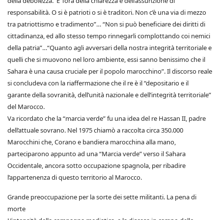
della debolezza. E’ l’ora della chiarezza e dell’assunzione di
responsabilità. O si è patrioti o si è traditori. Non c’è una via di mezzo
tra patriottismo e tradimento”… “Non si può beneficiare dei diritti di
cittadinanza, ed allo stesso tempo rinnegarli complottando coi nemici
della patria”…“Quanto agli avversari della nostra integrità territoriale e
quelli che si muovono nel loro ambiente, essi sanno benissimo che il
Sahara è una causa cruciale per il popolo marocchino”. Il discorso reale
si concludeva con la riaffermazione che il re è il “depositario e il
garante della sovranità, dell’unità nazionale e dell’integrità territoriale”
del Marocco.
Va ricordato che la “marcia verde” fu una idea del re Hassan II, padre
dell’attuale sovrano. Nel 1975 chiamò a raccolta circa 350.000
Marocchini che, Corano e bandiera marocchina alla mano,
parteciparono appunto ad una “Marcia verde” verso il Sahara
Occidentale, ancora sotto occupazione spagnola, per ribadire
l’appartenenza di questo territorio al Marocco.
Grande preoccupazione per la sorte dei sette militanti. La pena di
morte