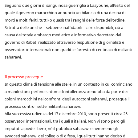
Seguono due giorni di sanguinosa guerriglia a Laayoune, all’esito del
quale il governo marocchino annuncia un bilancio di una decina di
morti e molti feriti, tutti (o quasi) tra i ranghi delle forze dell’ordine.
Si tratta delle uniche – sebbene inaffidabili – cifre disponibili, ciò a
causa del totale embargo mediatico e informativo decretato dal
governo di Rabat, realizzato attraverso l’espulsione di giornalisti e
osservatori internazionali non graditi e l’arresto di centinaia di miltanti
saharawi.
Il processo prosegue
In questo clima di tensione alle stelle, in un contesto in cui cominciano
a manifestarsi perfino sintomi di intolleranza xenofoba da parte dei
coloni marocchini nei confronti degli autoctoni saharawi, prosegue il
processo contro i sette militanti saharawi.
Alla successiva udienza del 17 dicembre 2010, sono presenti circa 25
osservatori internazionali, tra i quali 8 italiani. Non vi sono però gli
imputati a piede libero, né il pubblico saharawi e nemmeno gli
avvocati saharawi del collegio di difesa, i quali tutti hanno deciso di