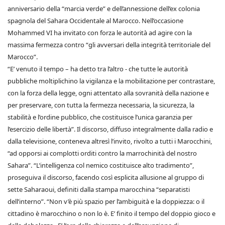
anniversario della “marcia verde” e dell’annessione dell’ex colonia
spagnola del Sahara Occidentale al Marocco. Nell’occasione
Mohammed VI ha invitato con forza le autorità ad agire con la
massima fermezza contro “gli avversari della integrità territoriale del
Marocco”.
“E’ venuto il tempo – ha detto tra l’altro - che tutte le autorità
pubbliche moltiplichino la vigilanza e la mobilitazione per contrastare,
con la forza della legge, ogni attentato alla sovranità della nazione e
per preservare, con tutta la fermezza necessaria, la sicurezza, la
stabilità e l’ordine pubblico, che costituisce l’unica garanzia per
l’esercizio delle libertà”. Il discorso, diffuso integralmente dalla radio e
dalla televisione, conteneva altresì l’invito, rivolto a tutti i Marocchini,
“ad opporsi ai complotti orditi contro la marrochinità del nostro
Sahara”. “L’intelligenza col nemico costituisce alto tradimento”,
proseguiva il discorso, facendo così esplicita allusione al gruppo di
sette Saharaoui, definiti dalla stampa marocchina “separatisti
dell’interno”. “Non v’è più spazio per l’ambiguità e la doppiezza: o il
cittadino è marocchino o non lo è. E’ finito il tempo del doppio gioco e