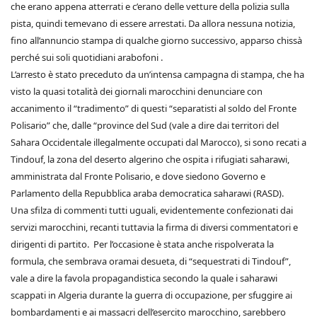
che erano appena atterrati e c’erano delle vetture della polizia sulla
pista, quindi temevano di essere arrestati. Da allora nessuna notizia,
fino all’annuncio stampa di qualche giorno successivo, apparso chissà
perché sui soli quotidiani arabofoni .
L’arresto è stato preceduto da un’intensa campagna di stampa, che ha
visto la quasi totalità dei giornali marocchini denunciare con
accanimento il “tradimento” di questi “separatisti al soldo del Fronte
Polisario” che, dalle “province del Sud (vale a dire dai territori del
Sahara Occidentale illegalmente occupati dal Marocco), si sono recati a
Tindouf, la zona del deserto algerino che ospita i rifugiati saharawi,
amministrata dal Fronte Polisario, e dove siedono Governo e
Parlamento della Repubblica araba democratica saharawi (RASD).
Una sfilza di commenti tutti uguali, evidentemente confezionati dai
servizi marocchini, recanti tuttavia la firma di diversi commentatori e
dirigenti di partito. Per l’occasione è stata anche rispolverata la
formula, che sembrava oramai desueta, di “sequestrati di Tindouf”,
vale a dire la favola propagandistica secondo la quale i saharawi
scappati in Algeria durante la guerra di occupazione, per sfuggire ai
bombardamenti e ai massacri dell’esercito marocchino, sarebbero