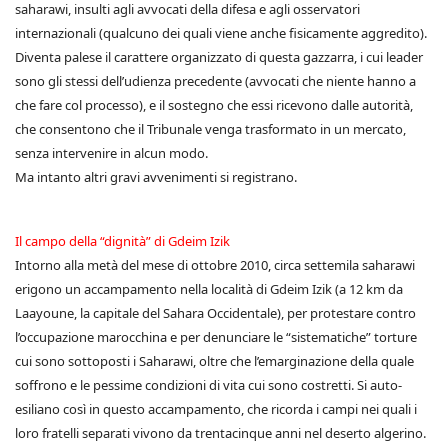
saharawi, insulti agli avvocati della difesa e agli osservatori
internazionali (qualcuno dei quali viene anche fisicamente aggredito).
Diventa palese il carattere organizzato di questa gazzarra, i cui leader
sono gli stessi dell’udienza precedente (avvocati che niente hanno a
che fare col processo), e il sostegno che essi ricevono dalle autorità,
che consentono che il Tribunale venga trasformato in un mercato,
senza intervenire in alcun modo.
Ma intanto altri gravi avvenimenti si registrano.
Il campo della “dignità” di Gdeim Izik
Intorno alla metà del mese di ottobre 2010, circa settemila saharawi
erigono un accampamento nella località di Gdeim Izik (a 12 km da
Laayoune, la capitale del Sahara Occidentale), per protestare contro
l’occupazione marocchina e per denunciare le “sistematiche” torture
cui sono sottoposti i Saharawi, oltre che l’emarginazione della quale
soffrono e le pessime condizioni di vita cui sono costretti. Si auto-
esiliano così in questo accampamento, che ricorda i campi nei quali i
loro fratelli separati vivono da trentacinque anni nel deserto algerino.