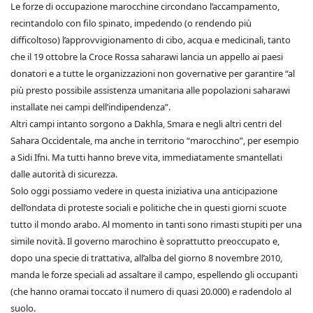
Le forze di occupazione marocchine circondano l’accampamento,
recintandolo con filo spinato, impedendo (o rendendo più
difficoltoso) l’approvvigionamento di cibo, acqua e medicinali, tanto
che il 19 ottobre la Croce Rossa saharawi lancia un appello ai paesi
donatori e a tutte le organizzazioni non governative per garantire “al
più presto possibile assistenza umanitaria alle popolazioni saharawi
installate nei campi dell’indipendenza”.
Altri campi intanto sorgono a Dakhla, Smara e negli altri centri del
Sahara Occidentale, ma anche in territorio “marocchino”, per esempio
a Sidi Ifni. Ma tutti hanno breve vita, immediatamente smantellati
dalle autorità di sicurezza.
Solo oggi possiamo vedere in questa iniziativa una anticipazione
dell’ondata di proteste sociali e politiche che in questi giorni scuote
tutto il mondo arabo. Al momento in tanti sono rimasti stupiti per una
simile novità. Il governo marochino è soprattutto preoccupato e,
dopo una specie di trattativa, all’alba del giorno 8 novembre 2010,
manda le forze speciali ad assaltare il campo, espellendo gli occupanti
(che hanno oramai toccato il numero di quasi 20.000) e radendolo al
suolo.