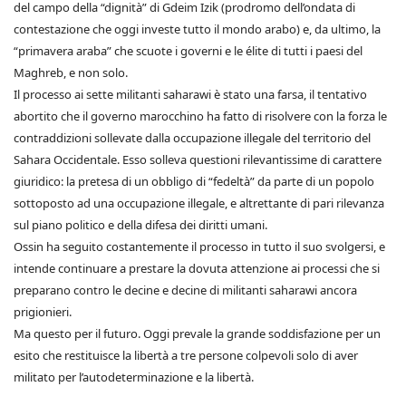
del campo della “dignità” di Gdeim Izik (prodromo dell’ondata di
contestazione che oggi investe tutto il mondo arabo) e, da ultimo, la
“primavera araba” che scuote i governi e le élite di tutti i paesi del
Maghreb, e non solo.
Il processo ai sette militanti saharawi è stato una farsa, il tentativo
abortito che il governo marocchino ha fatto di risolvere con la forza le
contraddizioni sollevate dalla occupazione illegale del territorio del
Sahara Occidentale. Esso solleva questioni rilevantissime di carattere
giuridico: la pretesa di un obbligo di “fedeltà” da parte di un popolo
sottoposto ad una occupazione illegale, e altrettante di pari rilevanza
sul piano politico e della difesa dei diritti umani.
Ossin ha seguito costantemente il processo in tutto il suo svolgersi, e
intende continuare a prestare la dovuta attenzione ai processi che si
preparano contro le decine e decine di militanti saharawi ancora
prigionieri.
Ma questo per il futuro. Oggi prevale la grande soddisfazione per un
esito che restituisce la libertà a tre persone colpevoli solo di aver
militato per l’autodeterminazione e la libertà.