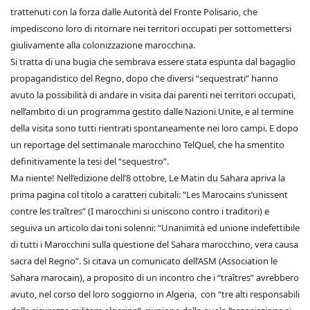
trattenuti con la forza dalle Autorità del Fronte Polisario, che
impediscono loro di ritornare nei territori occupati per sottomettersi
giulivamente alla colonizzazione marocchina.
Si tratta di una bugia che sembrava essere stata espunta dal bagaglio
propagandistico del Regno, dopo che diversi “sequestrati” hanno
avuto la possibilità di andare in visita dai parenti nei territori occupati,
nell’ambito di un programma gestito dalle Nazioni Unite, e al termine
della visita sono tutti rientrati spontaneamente nei loro campi. E dopo
un reportage del settimanale marocchino TelQuel, che ha smentito
definitivamente la tesi del “sequestro”.
Ma niente! Nell’edizione dell’8 ottobre, Le Matin du Sahara apriva la
prima pagina col titolo a caratteri cubitali: “Les Marocains s’unissent
contre les traîtres” (I marocchini si uniscono contro i traditori) e
seguiva un articolo dai toni solenni: “Unanimità ed unione indefettibile
di tutti i Marocchini sulla questione del Sahara marocchino, vera causa
sacra del Regno”. Si citava un comunicato dell’ASM (Association le
Sahara marocain), a proposito di un incontro che i “traîtres” avrebbero
avuto, nel corso del loro soggiorno in Algeria, con “tre alti responsabili