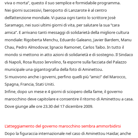
viva o morta”, questo il suo semplice e formidabile programma.
Nei giorni successivi, l’aeroporto di Lanzarote è al centro
dell’attenzione mondiale. Vi passa ogni tanto lo scrittore Josè
Saramago, nei suoi ultimi giorni di vita, per salutare la sua “cara
amica”. E arrivano tanti messaggi di solidarietà della migliore cultura
mondiale: Rigoberta Menchu, Eduardo Galeano, Javier Bardem, Manu
Chau, Pedro Almodovar, Ignacio Ramonet, Carlos Taibo. In tutto il
mondo si mettono in atto azioni di solidarietà e di sostegno. Il Sindaco
di Napoli, Rosa Russo Iervolino, fa esporre sulla facciata del Palazzo
municipale una gigantografia della foto di Aminettou.
Si muovono anche i governi, perfino quelli più “amici” del Marocco,
Spagna, Francia, Stati Uniti.
Infine, dopo un mese e 4 giorni di sciopero della fame, il governo
marocchino deve capitolare e consentire il ritorno di Aminettou a casa.
Dove giunge alle ore 23.30 del 17 dicembre 2009.
L’atteggiamento del governo marocchino sembra ammorbidirsi
Dopo la figuraccia internazionale nel caso di Aminettou Haidar, anche