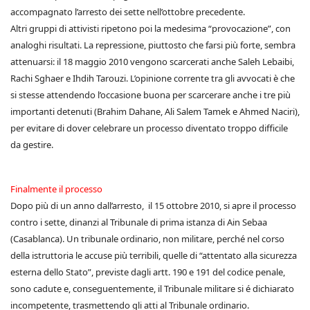
accompagnato l’arresto dei sette nell’ottobre precedente.
Altri gruppi di attivisti ripetono poi la medesima “provocazione”, con
analoghi risultati. La repressione, piuttosto che farsi più forte, sembra
attenuarsi: il 18 maggio 2010 vengono scarcerati anche Saleh Lebaibi,
Rachi Sghaer e Ihdih Tarouzi. L’opinione corrente tra gli avvocati è che
si stesse attendendo l’occasione buona per scarcerare anche i tre più
importanti detenuti (Brahim Dahane, Ali Salem Tamek e Ahmed Naciri),
per evitare di dover celebrare un processo diventato troppo difficile
da gestire.
Finalmente il processo
Dopo più di un anno dall’arresto, il 15 ottobre 2010, si apre il processo
contro i sette, dinanzi al Tribunale di prima istanza di Ain Sebaa
(Casablanca). Un tribunale ordinario, non militare, perché nel corso
della istruttoria le accuse più terribili, quelle di “attentato alla sicurezza
esterna dello Stato”, previste dagli artt. 190 e 191 del codice penale,
sono cadute e, conseguentemente, il Tribunale militare si é dichiarato
incompetente, trasmettendo gli atti al Tribunale ordinario.