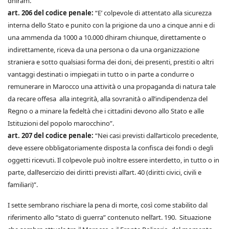
dhiram.”
art. 206 del codice penale:
“E’ colpevole di attentato alla sicurezza
interna dello Stato e punito con la prigione da uno a cinque anni e di
una ammenda da 1000 a 10.000 dhiram chiunque, direttamente o
indirettamente, riceva da una persona o da una organizzazione
straniera e sotto qualsiasi forma dei doni, dei presenti, prestiti o altri
vantaggi destinati o impiegati in tutto o in parte a condurre o
remunerare in Marocco una attività o una propaganda di natura tale
da recare offesa alla integrità, alla sovranità o all’indipendenza del
Regno o a minare la fedeltà che i cittadini devono allo Stato e alle
Istituzioni del popolo marocchino”.
art. 207 del codice penale:
“Nei casi previsti dall’articolo precedente,
deve essere obbligatoriamente disposta la confisca dei fondi o degli
oggetti ricevuti. Il colpevole può inoltre essere interdetto, in tutto o in
parte, dall’esercizio dei diritti previsti all’art. 40 (diritti civici, civili e
familiari)”.
I sette sembrano rischiare la pena di morte, così come stabilito dal
riferimento allo “stato di guerra” contenuto nell’art. 190. Situazione