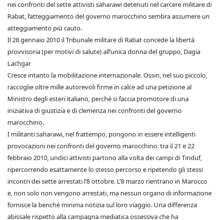
nei confronti del sette attivisti saharawi detenuti nel carcere militare di
Rabat, l’atteggiamento del governo marocchino sembra assumere un
atteggiamento più cauto.
Il 28 gennaio 2010 il Tribunale militare di Rabat concede la libertà
provvisoria (per motivi di salute) all’unica donna del gruppo, Dagia
Lachgar
Cresce intanto la mobilitazione internazionale. Ossin, nel suo piccolo,
raccoglie oltre mille autorevoli firme in calce ad una petizione al
Ministro degli esteri italiano, perché si faccia promotore di una
iniziativa di giustizia e di clemenza nei confronti del governo
marocchino.
I militanti saharawi, nel frattempo, pongono in essere intelligenti
provocazioni nei confronti del governo marocchino: tra il 21 e 22
febbraio 2010, undici attivisti partono alla volta dei campi di Tinduf,
ripercorrendo esattamente lo stesso percorso e ripetendo gli stessi
incontri dei sette arrestati l’8 ottobre. L’8 marzo rientrano in Marocco
e, non solo non vengono arrestati, ma nessun organo di informazione
fornisce la benché minima notizia sul loro viaggio. Una differenza
abissale rispetto alla campagna mediatica ossessiva che ha