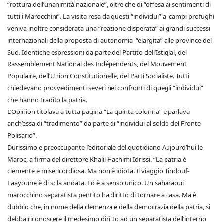
“rottura dell’unanimità nazionale”, oltre che di “offesa ai sentimenti di
tutti i Marocchini”. La visita resa da questi “individui” ai campi profughi
veniva inoltre considerata una “reazione disperata” ai grandi successi
internazionali della proposta di autonomia “elargita” alle province del
Sud. Identiche espressioni da parte del Partito dell’Istiqlal, del
Rassemblement National des Indépendents, del Mouvement
Populaire, dell’Union Constitutionelle, del Parti Socialiste. Tutti
chiedevano provvedimenti severi nei confronti di quegli ”individui”
che hanno tradito la patria.
L’Opinion titolava a tutta pagina “La quinta colonna” e parlava
anch’essa di “tradimento” da parte di “individui al soldo del Fronte
Polisario”.
Durissimo e preoccupante l’editoriale del quotidiano Aujourd’hui le
Maroc, a firma del direttore Khalil Hachimi Idrissi. “La patria è
clemente e misericordiosa. Ma non è idiota. Il viaggio Tindouf-
Laayoune è di sola andata. Ed è a senso unico. Un saharaoui
marocchino separatista pentito ha diritto di tornare a casa. Ma è
dubbio che, in nome della clemenza e della democrazia della patria, si
debba riconoscere il medesimo diritto ad un separatista dell’interno