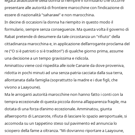
legata all’abitudine della donna di riempire il formulario che occorre
presentare alle autorità di frontiere marocchine con l’indicazione di
essere di nazionalità “saharawi” e non marocchina.
In decine di occasioni la donna ha riempito in questo modo il
formulario, sempre senza conseguenze. Ma questa volta il governo di
Rabat pretende di desumere da tale circostanza un “rifiuto” della
cittadinanza marocchina e, in applicazione dell’arrogante proclama del
re (“O si è patrioti o si è traditori”) di qualche giorno prima, assume
una decisione a un tempo gravissima e ridicola.
Aminattou viene così rispedita alle isole Canarie da dove proveniva,
ridotta in pochi minuti ad una senza-patria cacciata dalla sua terra,
allontanata dalla famiglia (soprattutto la madre e i due figli, che
vivono a Laayoune).
Ma le arroganti autorità marocchine non hanno fatto i conti con la
tempra eccezionale di questa piccola donna all’apparenza fragile, ma
dotata di una forza d’animo eccezionale. Amminatou, giunta
all’aeroporto di Lanzarote, rifiuta di lasciare lo spazio aeroportuale, si
accomoda su un tappetino steso sul pavimento ed annuncia lo
sciopero della fame a oltranza. “Mi dovranno riportare a Laayoune,