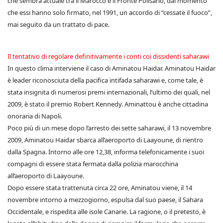
che sembra attuale tra il Marocco e il Fronte Polisario, dal momento
che essi hanno solo firmato, nel 1991, un accordo di “cessate il fuoco”,
mai seguito da un trattato di pace.
Il tentativo di regolare definitivamente i conti coi dissidenti saharawi
In questo clima interviene il caso di Aminatou Haidar. Aminatou Haidar
è leader riconosciuta della pacifica intifada saharawi e, come tale, è
stata insignita di numerosi premi internazionali, l’ultimo dei quali, nel
2009, è stato il premio Robert Kennedy. Aminattou è anche cittadina
onoraria di Napoli.
Poco più di un mese dopo l’arresto dei sette saharawi, il 13 novembre
2009, Aminatou Haidar sbarca all’aeroporto di Laayoune, di rientro
dalla Spagna. Intorno alle ore 12,38, informa telefonicamente i suoi
compagni di essere stata fermata dalla polizia marocchina
all’aeroporto di Laayoune.
Dopo essere stata trattenuta circa 22 ore, Aminatou viene, il 14
novembre intorno a mezzogiorno, espulsa dal suo paese, il Sahara
Occidentale, e rispedita alle isole Canarie. La ragione, o il pretesto, è