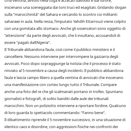
Una ventina, avvolti nella toga e accecati dall’odio e dal furore,
inscenano una sceneggiata dai toni truci ed esagitati. Gridando slogan
sulla “marocchinità” del Sahara e cercando lo scontro coi militanti
saharawi in aula. Nella ressa, l’imputato Yahdih Ettarrouzi viene colpito
con una gomitata allo stomaco. Anche gli osservatori sono oggetto di
”attenzione” da parte degli avvocati, che li insultano, accusandoli di
essere “pagati dall’Algeria”.
Il Tribunale abbandona l’aula, così come il pubblico ministero e il
cancelliere. Nessuno interviene per interrompere la gazzarra degli
avvocati. Poco dopo sopraggiunge la notizia che il processo é stato
rinviato al 5 novembre a causa degli incidenti. Il pubblico abbandona
l’aula e lascia campo libero a quella ventina di avvocati che inscenano
una manifestazione con corteo lungo tutto il Tribunale. Compare
anche una foto del re che gli scalmanati portano in trofeo. Spuntano
giornalisti e fotografi, di solito banditi dalle aule dei tribunali
marocchini. Non un poliziotto interviene a riportare l’ordine. Qualcuno
di loro guarda lo spettacolo commentando: “Fanno bene”.
Il dibattimento riprende il 5 novembre successivo, in una situazione di
identico caos e disordine, con aggressioni fisiche nei confronti dei