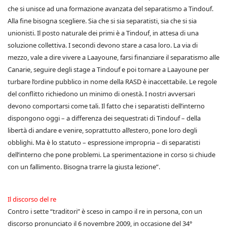
che si unisce ad una formazione avanzata del separatismo a Tindouf.
Alla fine bisogna scegliere. Sia che si sia separatisti, sia che si sia
unionisti. Il posto naturale dei primi è a Tindouf, in attesa di una
soluzione collettiva. I secondi devono stare a casa loro. La via di
mezzo, vale a dire vivere a Laayoune, farsi finanziare il separatismo alle
Canarie, seguire degli stage a Tindouf e poi tornare a Laayoune per
turbare l’ordine pubblico in nome della RASD è inaccettabile. Le regole
del conflitto richiedono un minimo di onestà. I nostri avversari
devono comportarsi come tali. Il fatto che i separatisti dell’interno
dispongono oggi – a differenza dei sequestrati di Tindouf – della
libertà di andare e venire, soprattutto all’estero, pone loro degli
obblighi. Ma è lo statuto – espressione impropria – di separatisti
dell’interno che pone problemi. La sperimentazione in corso si chiude
con un fallimento. Bisogna trarre la giusta lezione”.
Il discorso del re
Contro i sette “traditori” è sceso in campo il re in persona, con un
discorso pronunciato il 6 novembre 2009, in occasione del 34°