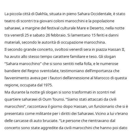
La piccola città di Dakhla, situata in pieno Sahara Occidentale, è stato
teatro di scontri tra giovani coloni marocchini e la popolazione
saharawi, a margine del festival culturale Mare e Deserto, nella notte
tra venerdì 25 e sabato 26 febbraio. Si lamentano 15 feriti e danni
materiali, secondo le autorità di occupazione marocchina.
Il secondo grande concerto, svoltosi venerdì sera in piazza Hassan II,
ha avuto allo stesso tempo carattere familiare e teso. Gli slogan
“Sahara marocchino” che si sono sentiti nella folla, e le numerose
bandiere del Regno sventolate, testimoniano dell’importanza che
l’avvenimento aveva per i fautori dell’annessione al Marocco di questa
regione, occupata dal 1975.
Ma durante la notte gli slogan si sono trasformati in scontri nel
quartiere saharawi di Oum Tounsi. “Siamo stati attaccati da civili
marocchini”, raccontava il giorno dopo Hassan, un funzionario che si è
presentato come militante per i diritti dei Saharawi. Vicino a lui v’erano
delle carcasse di auto bruciate. “Le persone che rientravano dal
concerto sono state aggredite da civili marocchini che hanno poi dato