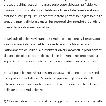
procedure di ingresso al Tribunale sono state abbastanza fluide. Agli
osservatori sono state ritirati telefoni cellulari e fotocamere e alcuni di
essi sono stati perquisiti. Per contro è stato permesso l’ingresso di altri
soggetti muniti di vistose macchine fotografiche, nonché di bandiere
marocchine e di immagini del Re.
2) Nell’aula di udienza vi erano un centinaio di persone. Gli osservatori
sono stati invitati da un addetto a sedersi in una fila arretrata.
L’affollamento dell’aula e la presenza di diversi avvocati in piedi davanti
al banco dei giudici (alcuni dei quali non impegnati nel processo) ha
impedito agli osservatori di seguire visivamente quanto accadeva.
3) Tra il pubblico non vi era nessun saharawi, ed erano anche assenti
gli imputati a piede libero. Da notizie apprese dagli avvocati della
difesa, essi erano impauriti a causa delle aggressioni subite nel corso
delle tre precedenti udienze.
4) Gli osservatori non sono stati fatti oggetto di intimidazioni, ma della