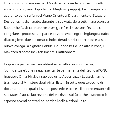
Un colpo di intimazione per il Makhzen, che vede i suoi ex protettori
abbandonarlo, uno dopo l’altro. Meglio (o peggio), il sottosegretario
aggiunto per gli affari del Vicino Oriente al Dipartimento di Stato, John
Desrocher, ha dichiarato, durante la sua visita della settimana scorsa a
Rabat, che “la dinamica deve proseguire” e che occorre “evitare di
congelare il processo”. In parole povere, Washington ingiunge a Rabat
di accogliere i due diplomatici indesiderati, Christopher Ross e la sua
nuova collega, la signora Bolduc. E quando lo zio Ton alza la voce, il
Makhzen si becca inevitabilmente il raffreddore.
La grande paura traspare abbastanza nella corrispondenza,
“confidenziale”, che il rappresentante permanente del Regno all’ONU,
l’irascibile Omar Hilal, e il suo aggiunto Abderrazzak Laassel, hanno
trasmesso al Ministero degli Affari Esteri. In tutte queste decine di
documenti – dei quali El Watan possiede le copie – il rappresentante di
Sua Maestà attira l’attenzione del Makhzen sul fatto che il Marocco è
esposto a venti contrari nei corridoi delle Nazioni unite.