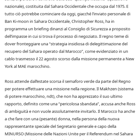
nazionale), costituita dal Sahara Occidentale che occupa dal 1975. E
tutto ciò potrebbe cominciare da oggi, giacché l’inviato personale di
Ban Ki-moon in Sahara Occidentale, Christopher Ross, ha in
programma un briefing dinanzi al Consiglio di Sicurezza a proposito
dell’impasse in cui si trova il processo di negoziato. Il regno teme di
dover fronteggiare una “strategia insidiosa di delegittimazione del
recupero del Sahara operato dal Marocco”, come evidenziato in un
cablo trasmesso il 22 agosto scorso dalla missione permanente a New
York al MAE marocchino.
Ross attende dall’estate scorsa il semaforo verde da parte del Regno
per potere effettuare una missione nella regione. Il Makhzen (sistema
di potere marocchino, ndt), che non ha apprezzato il suo ultimo
rapporto, definito come una “pericolosa sbandata”, accusa anche Ross
di ambiguità e non vuole assolutamente invitarlo. Il Marocco ha anche
a che fare con una (pesante) donna, nella persona della nuova
rappresentante speciale del Segretario generale e capo della
MINURSO (Missione delle Nazioni Unite per il Referendum nel Sahara