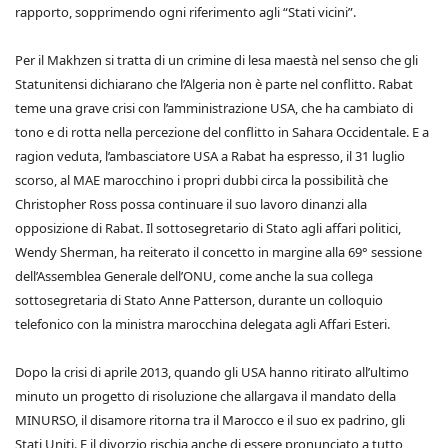
rapporto, sopprimendo ogni riferimento agli “Stati vicini”.
Per il Makhzen si tratta di un crimine di lesa maestà nel senso che gli
Statunitensi dichiarano che l’Algeria non è parte nel conflitto. Rabat
teme una grave crisi con l’amministrazione USA, che ha cambiato di
tono e di rotta nella percezione del conflitto in Sahara Occidentale. E a
ragion veduta, l’ambasciatore USA a Rabat ha espresso, il 31 luglio
scorso, al MAE marocchino i propri dubbi circa la possibilità che
Christopher Ross possa continuare il suo lavoro dinanzi alla
opposizione di Rabat. Il sottosegretario di Stato agli affari politici,
Wendy Sherman, ha reiterato il concetto in margine alla 69° sessione
dell’Assemblea Generale dell’ONU, come anche la sua collega
sottosegretaria di Stato Anne Patterson, durante un colloquio
telefonico con la ministra marocchina delegata agli Affari Esteri.
Dopo la crisi di aprile 2013, quando gli USA hanno ritirato all’ultimo
minuto un progetto di risoluzione che allargava il mandato della
MINURSO, il disamore ritorna tra il Marocco e il suo ex padrino, gli
Stati Uniti. E il divorzio rischia anche di essere pronunciato a tutto