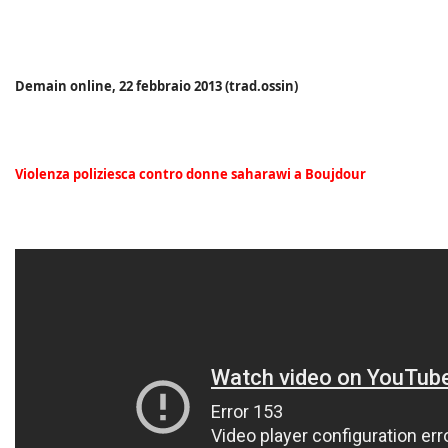
Demain online, 22 febbraio 2013 (trad.ossin)
Violenza poliziesca contro donne saharawi a Boujdour