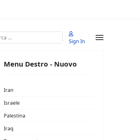
a
Sign In
 2 or more characters for results.
Menu Destro - Nuovo
Iran
Israele
Palestina
Iraq