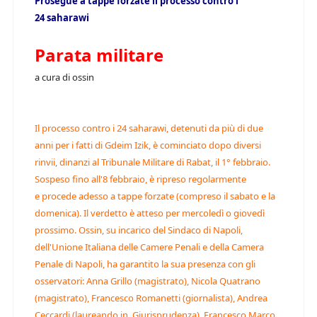
Prosegue a tappe forzate il processo contro i
24 saharawi
Parata militare
a cura di ossin
Il processo contro i 24 saharawi, detenuti da più di due
anni per i fatti di Gdeim Izik, è cominciato dopo diversi
rinvii, dinanzi al Tribunale Militare di Rabat, il 1° febbraio.
Sospeso fino all'8 febbraio, è ripreso regolarmente
e procede adesso a tappe forzate (compreso il sabato e la
domenica). Il verdetto è atteso per mercoledì o giovedì
prossimo. Ossin, su incarico del Sindaco di Napoli,
dell'Unione Italiana delle Camere Penali e della Camera
Penale di Napoli, ha garantito la sua presenza con gli
osservatori: Anna Grillo (magistrato), Nicola Quatrano
(magistrato), Francesco Romanetti (giornalista), Andrea
Ceccardi (laureando in Giurisprudenza), Francesco Marco