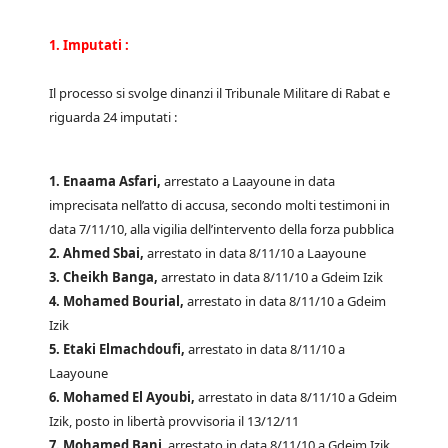
1. Imputati :
Il processo si svolge dinanzi il Tribunale Militare di Rabat e
riguarda 24 imputati :
1. Enaama Asfari,
arrestato a Laayoune in data
imprecisata nell’atto di accusa, secondo molti testimoni in
data 7/11/10, alla vigilia dell’intervento della forza pubblica
2. Ahmed Sbai,
arrestato in data 8/11/10 a Laayoune
3. Cheikh Banga,
arrestato in data 8/11/10 a Gdeim Izik
4. Mohamed Bourial,
arrestato in data 8/11/10 a Gdeim
Izik
5. Etaki Elmachdoufi,
arrestato in data 8/11/10 a
Laayoune
6. Mohamed El Ayoubi,
arrestato in data 8/11/10 a Gdeim
Izik, posto in libertà provvisoria il 13/12/11
7. Mohamed Bani
, arrestato in data 8/11/10 a Gdeim Izik