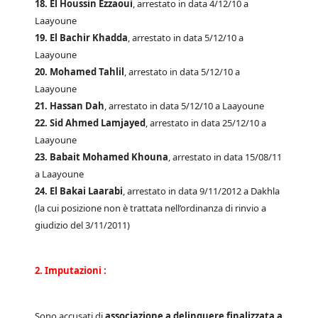
18. El Houssin Ezzaoui
, arrestato in data 4/12/10 a
Laayoune
19. El Bachir Khadda
, arrestato in data 5/12/10 a
Laayoune
20. Mohamed Tahlil
, arrestato in data 5/12/10 a
Laayoune
21. Hassan Dah
, arrestato in data 5/12/10 a Laayoune
22. Sid Ahmed Lamjayed
, arrestato in data 25/12/10 a
Laayoune
23. Babait Mohamed Khouna
, arrestato in data 15/08/11
a Laayoune
24. El Bakai Laarabi
, arrestato in data 9/11/2012 a Dakhla
(la cui posizione non è trattata nell’ordinanza di rinvio a
giudizio del 3/11/2011)
2. Imputazioni :
Sono accusati di
associazione a delinquere finalizzata a