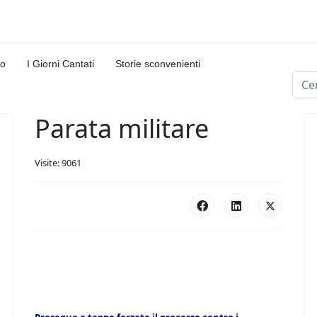
lo
I Giorni Cantati
Storie sconvenienti
Cerc
Type
Parata militare
Visite: 9061