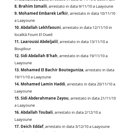
8. Brahim Ismaïli
, arrestato in data 9/11/10 a Laayoune
9. Mohamed Embarek Lefkir
, arrestato in data 10/11/10
a Laayoune
10. Abdallah Lekhfaouni
, arrestato in data 12/11/10 in
località Foum El Oued
11. Laaroussi Abdeljalil
, arrestato in data 13/11/10 a
Boujdour
12. Sidi Abdallah B’hah
, arrestato in data 19/11/10 a
Laayoune
13. Mohamed El Bachir Bouteguniza
, arrestato in data
19/11/10 a Laayoune
14. Mohamed Lamin Haddi
, arrestato in data 20/11/10 a
Laayoune
15. Sidi Abderahmane Zayou
, arrestato in data 21/11/10
a Laayoune
16. Abdallah Toubali
, arrestato in data 2/12/10 a
Laayoune
17. Deich Eddaf
, arrestato in data 3/12/10 a Laayoune