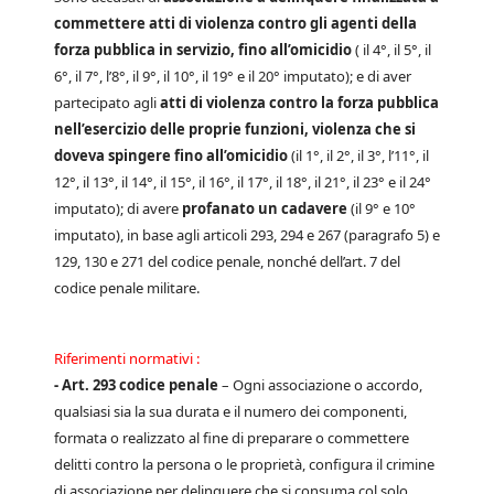
commettere atti di violenza contro gli agenti della
forza pubblica in servizio, fino all’omicidio
( il 4°, il 5°, il
6°, il 7°, l’8°, il 9°, il 10°, il 19° e il 20° imputato); e di aver
partecipato agli
atti di violenza contro la forza pubblica
nell’esercizio delle proprie funzioni, violenza che si
doveva spingere fino all’omicidio
(il 1°, il 2°, il 3°, l’11°, il
12°, il 13°, il 14°, il 15°, il 16°, il 17°, il 18°, il 21°, il 23° e il 24°
imputato); di avere
profanato un cadavere
(il 9° e 10°
imputato), in base agli articoli 293, 294 e 267 (paragrafo 5) e
129, 130 e 271 del codice penale, nonché dell’art. 7 del
codice penale militare.
Riferimenti normativi :
- Art. 293 codice penale
– Ogni associazione o accordo,
qualsiasi sia la sua durata e il numero dei componenti,
formata o realizzato al fine di preparare o commettere
delitti contro la persona o le proprietà, configura il crimine
di associazione per delinquere che si consuma col solo