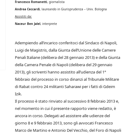
Francesco Romanetti
, giornalista
Andrea Ceccardi
, laureando in Giurisprudenza – Univ. Bologna
Assistiti da:
Naceur Ben Jalel
, interprete
Adempiendo all’incarico conferitoci dal Sindaco di Napoli,
Luigi de Magistris, dalla Giunta dell’Unione delle Camere
Penali Italiane (delibera del 28 gennaio 2013) e della Giunta
della Camera Penale di Napoli (delibera del 29 gennaio
2013), gli scriventi hanno assistito all’udienza del 1°
febbraio del processo in corso dinanzi al Tribunale Militare
di Rabat contro 24 militanti Saharawi per i fatti di Gdeim
Izik.
Il processo è stato rinviato al successivo 8 febbraio 2013 e,
nel momento in cui il presente rapporto viene redatto, è
ancora in corso. Delegati ad assistere alle udienze del
giorno 8 e 9 febbraio 2013, sono gli avvocati Francesco
Marco de Martino e Antonio Del Vecchio, del Foro di Napoli