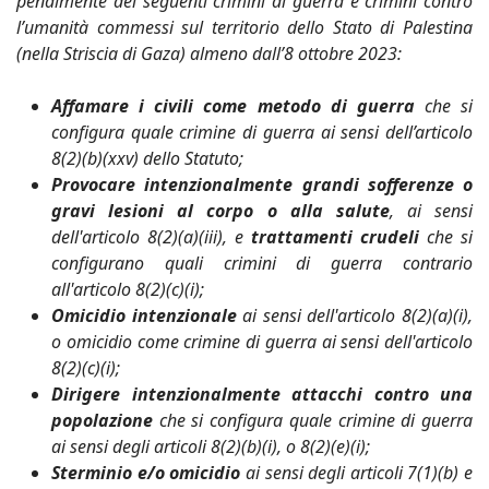
penalmente dei seguenti crimini di guerra e crimini contro
l’umanità commessi sul territorio dello Stato di Palestina
(nella Striscia di Gaza) almeno dall’8 ottobre 2023:
Affamare i civili come metodo di guerra
che si
configura quale crimine di guerra ai sensi dell’articolo
8(2)(b)(xxv) dello Statuto;
Provocare intenzionalmente grandi sofferenze o
gravi lesioni al corpo o alla salute
, ai sensi
dell'articolo 8(2)(a)(iii), e
trattamenti crudeli
che si
configurano quali crimini di guerra contrario
all'articolo 8(2)(c)(i);
Omicidio intenzionale
ai sensi dell'articolo 8(2)(a)(i),
o omicidio come crimine di guerra ai sensi dell'articolo
8(2)(c)(i);
Dirigere intenzionalmente attacchi contro una
popolazione
che si configura quale crimine di guerra
ai sensi degli articoli 8(2)(b)(i), o 8(2)(e)(i);
Sterminio e/o omicidio
ai sensi degli articoli 7(1)(b) e