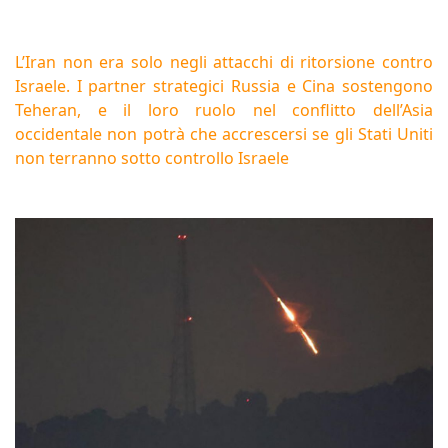
L’Iran non era solo negli attacchi di ritorsione contro
Israele. I partner strategici Russia e Cina sostengono
Teheran, e il loro ruolo nel conflitto dell’Asia
occidentale non potrà che accrescersi se gli Stati Uniti
non terranno sotto controllo Israele