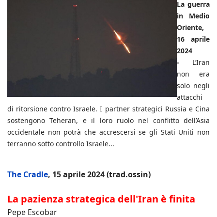
La guerra
in Medio
Oriente,
16 aprile
2024
-
L’Iran
non era
solo negli
attacchi
di ritorsione contro Israele. I partner strategici Russia e Cina
sostengono Teheran, e il loro ruolo nel conflitto dell’Asia
occidentale non potrà che accrescersi se gli Stati Uniti non
terranno sotto controllo Israele...
The Cradle
, 15 aprile 2024 (trad.ossin)
La pazienza strategica dell'Iran è finita
Pepe Escobar