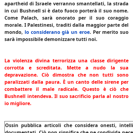
apartheid di Israele verranno smantellati, la strada
in cui Bushnell si è dato fuoco porterà il suo nome.
Come Palach, sarà onorato per il suo coraggio
morale. I Palestinesi, traditi dalla maggior parte del
mondo,
lo considerano già un eroe
. Per merito suo
sarà impossibile demonizzare tutti noi.
La violenza divina terrorizza una classe dirigente
corrotta e screditata. Mette a nudo la sua
depravazione. Ciò dimostra che non tutti sono
paralizzati dalla paura. È un canto delle sirene per
combattere il male radicale. Questo è ciò che
Bushnell intendeva. Il suo sacrificio parla al nostro
io migliore.
Ossin pubblica articoli che considera onesti, intel
documentati. Ciò non significa che ne condivida nec