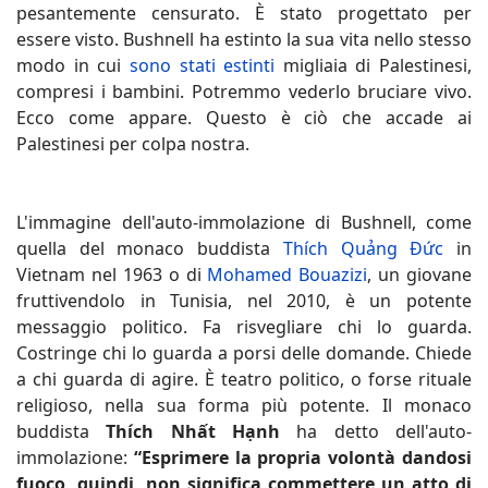
pesantemente censurato. È stato progettato per
essere visto. Bushnell ha estinto la sua vita nello stesso
modo in cui
sono stati estinti
migliaia di Palestinesi,
compresi i bambini. Potremmo vederlo bruciare vivo.
Ecco come appare. Questo è ciò che accade ai
Palestinesi per colpa nostra.
L'immagine dell'auto-immolazione di Bushnell, come
quella del monaco buddista
Thích Quảng Đức
in
Vietnam nel 1963 o di
Mohamed Bouazizi
, un giovane
fruttivendolo in Tunisia, nel 2010, è un potente
messaggio politico. Fa risvegliare chi lo guarda.
Costringe chi lo guarda a porsi delle domande. Chiede
a chi guarda di agire. È teatro politico, o forse rituale
religioso, nella sua forma più potente. Il monaco
buddista
Thích Nhất Hạnh
ha detto dell'auto-
immolazione:
“Esprimere la propria volontà dandosi
fuoco, quindi, non significa commettere un atto di