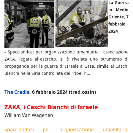
La Guerra
in Medio
Oriente, 7
febbraio
2024
-
Spacciandosi per organizzazione umanitaria, l'associazione
ZAKA, legata all'esercito, si è rivelata uno strumento di
propaganda per la guerra di Israele a Gaza, simile ai Caschi
Bianchi nella Siria controllata dai "ribelli"...
The Cradle
, 6 febbraio 2024 (trad.ossin)
ZAKA, i Caschi Bianchi di Israele
William Van Wagenen
Spacciandosi per organizzazione umanitaria,