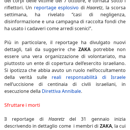
dei corpi delle vittime del 7 ottobre, è tornata sotto i
riflettori. Un
reportage esplosivo
di
Haaretz
, la scorsa
settimana, ha rivelato “casi di negligenza,
disinformazione e una campagna di raccolta fondi che
ha usato i cadaveri come arredi scenici”.
Più in particolare, il reportage ha divulgato nuovi
dettagli, tali da suggerire che
ZAKA
potrebbe non
essere una vera organizzazione di volontariato, ma
piuttosto un ente di copertura dell’esercito israeliano.
Si ipotizza che abbia avuto un ruolo nell’occultamento
della verità sulle
reali responsabilità di Israele
nell’uccisione di centinaia di civili israeliani, in
esecuzione della
Direttiva Annibale
.
Sfruttare i morti
Il reportage di
Haaretz
del 31 gennaio inizia
descrivendo in dettaglio come i membri di
ZAKA
, la cui