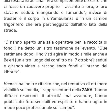
alla testata israeliana: "Era semplicemente bizzarro che
ci fosse un cadavere proprio lì accanto a loro, e loro
stavano seduti, mangiando e fumando", invece di
trasferire il corpo in un'ambulanza o in un camion
frigorifero che era parcheggiato dall'altro lato della
strada.
"Lì hanno aperto una sala operativa per la raccolta di
fondi", ha detto un altro testimone dell'evento. "Due
settimane dopo, li ho visti agire in modo simile anche a
Be'eri [un altro luogo del conflitto del 7 ottobre]: seduti
e girando video e raccogliendo fondi all'interno del
kibbutz".
Haaretz
ha inoltre riferito che, nel tentativo di ottenere
visibilità sui media, i rappresentanti della
ZAKA
“hanno
diffuso resoconti di atrocità mai avvenute, hanno
pubblicato foto sensibili ed esplicite e hanno agito in
modo poco professionale sul campo”.