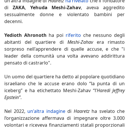
un'altra indagine di
Haaretz
ha rivelato
che il fondatore
di
ZAKA
,
Yehuda Meshi-Zahav
, aveva aggredito
sessualmente donne e violentato bambini per
decenni.
Yedioth Ahronoth
ha poi
riferito
che nessuno degli
abitanti del quartiere di
Meshi-Zahav
era rimasto
sorpreso nell'apprendere di quelle accuse, e che "i
leader della comunità una volta avevano addirittura
pensato di castrarlo".
Un uomo del quartiere ha detto al popolare quotidiano
israeliano che le accuse erano dolo “la punta di un
iceberg” e ha etichettato Meshi-Zahav “l’
Haredi Jeffrey
Epstein”
.
Nel 2022,
un'altra indagine
di
Haaretz
ha svelato che
l’organizzazione affermava di impegnare oltre 3.000
volontari e riceveva finanziamenti statali proporzionali