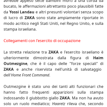
avrebbe appeso sette bambini morti a una corda da
bucato, le affermazioni altrettanto poco plausibili fatte
da
Yossi Landau
e altri presunti volontari senza scopo
di lucro di
ZAKA
sono state ampiamente riportate in
modo acritico negli Stati Uniti, nel Regno Unito, e sulla
stampa israeliana.
Collegamenti con l'esercito di occupazione
La stretta relazione tra
ZAKA
e l'esercito israeliano è
ulteriormente dimostrata dalla figura di
Haim
Outmezgine
, che è il capo delle "forze speciali" di
ZAKA
e anche riservista nell'unità di salvataggio
dell'
Home Front Command
.
Outmezgine è stato uno dei tanti alti funzionari che
hanno fatto frequenti apparizioni sulla stampa
indossando il giubbotto giallo
ZAKA
. Ma non ha avuto
solo un ruolo mediatico;
Haaretz
rileva che, secondo