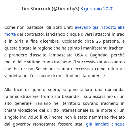
— Tim Shorrock (@TimothyS)
3 gennaio 2020
Come non bastasse, gli Stati Uniti
avevano già risposto alla
morte
del contractor, lanciando cinque diversi attacchi in Iraq
e in Siria a fine dicembre, uccidendo circa 25 persone, e
questa è stata la ragione che ha spinto i manifestanti iracheni
a prendere d'assalto l'ambasciata USA a Baghdad, perché
molte delle vittime erano irachene. Il successivo attacco aereo
che ha ucciso Soleimani sembra eccessivo come ulteriore
vendetta per l’uccisione di un cittadino statunitense.
Alla luce di quanto sopra, si pone allora una domanda:
l'amministrazione Trump sta basando il suo assassinio di un
alto generale iraniano nel territorio sovrano iracheno in
chiara violazione del diritto internazionale sulla morte di un
singolo individuo il cui nome non è stato nemmeno rivelato
dal governo? Nonostante fossero stati
già lanciati cinque