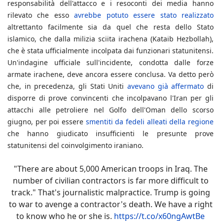
responsabilità dell'attacco e i resoconti dei media hanno
rilevato che esso
avrebbe potuto essere stato realizzato
altrettanto facilmente sia da quel che resta dello Stato
islamico, che dalla milizia sciita irachena (Kataib Hezbollah),
che è stata ufficialmente incolpata dai funzionari statunitensi.
Un'indagine ufficiale sull'incidente, condotta dalle forze
armate irachene, deve ancora essere conclusa. Va detto però
che, in precedenza, gli Stati Uniti
avevano già affermato
di
disporre di prove convincenti che incolpavano l'Iran per gli
attacchi alle petroliere nel Golfo dell'Oman dello scorso
giugno, per poi essere
smentiti da fedeli alleati della regione
che hanno giudicato insufficienti le presunte prove
statunitensi del coinvolgimento iraniano.
"There are about 5,000 American troops in Iraq. The
number of civilian contractors is far more difficult to
track." That's journalistic malpractice. Trump is going
to war to avenge a contractor's death. We have a right
to know who he or she is.
https://t.co/x60ngAwtBe