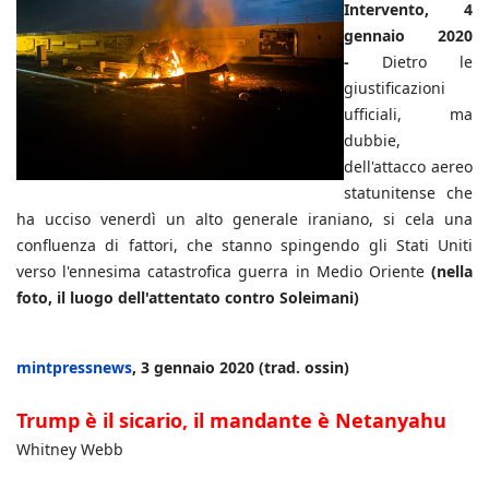
Intervento, 4
gennaio 2020
-
Dietro le
giustificazioni
ufficiali, ma
dubbie,
dell'attacco aereo
statunitense che
ha ucciso venerdì un alto generale iraniano, si cela una
confluenza di fattori, che stanno spingendo gli Stati Uniti
verso l'ennesima catastrofica guerra in Medio Oriente
(nella
foto, il luogo dell'attentato contro Soleimani)
mintpressnews
, 3 gennaio 2020 (trad. ossin)
Trump è il sicario, il mandante è Netanyahu
Whitney Webb