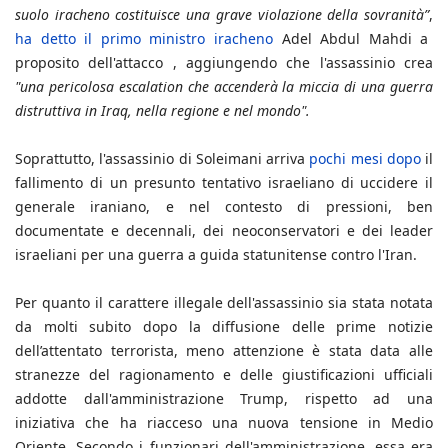
suolo iracheno costituisce una grave violazione della sovranità”
,
ha detto il primo ministro iracheno
Adel Abdul Mahdi a
proposito dell'attacco , aggiungendo che l'assassinio crea
"una pericolosa escalation che accenderà la miccia di una guerra
distruttiva in Iraq, nella regione e nel mondo".
Soprattutto, l'assassinio di Soleimani arriva
pochi mesi dopo
il
fallimento di un presunto tentativo israeliano di uccidere il
generale iraniano, e nel contesto di pressioni, ben
documentate e decennali, dei neoconservatori e dei leader
israeliani per una guerra a guida statunitense contro l'Iran.
Per quanto il carattere illegale dell'assassinio sia stata notata
da molti subito dopo la diffusione delle prime notizie
dell’attentato terrorista, meno attenzione è stata data alle
stranezze del ragionamento e delle giustificazioni ufficiali
addotte dall'amministrazione Trump, rispetto ad una
iniziativa che ha riacceso una nuova tensione in Medio
Oriente. Secondo i funzionari dell'amministrazione, essa era