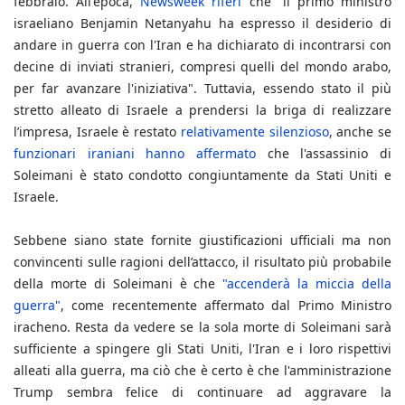
febbraio. All'epoca,
Newsweek riferì
che “il primo ministro
israeliano Benjamin Netanyahu ha espresso il desiderio di
andare in guerra con l'Iran e ha dichiarato di incontrarsi con
decine di inviati stranieri, compresi quelli del mondo arabo,
per far avanzare l'iniziativa". Tuttavia, essendo stato il più
stretto alleato di Israele a prendersi la briga di realizzare
l’impresa, Israele è restato
relativamente silenzioso
, anche se
funzionari iraniani hanno affermato
che l'assassinio di
Soleimani è stato condotto congiuntamente da Stati Uniti e
Israele.
Sebbene siano state fornite giustificazioni ufficiali ma non
convincenti sulle ragioni dell’attacco, il risultato più probabile
della morte di Soleimani è che
"accenderà la miccia della
guerra"
, come recentemente affermato dal Primo Ministro
iracheno. Resta da vedere se la sola morte di Soleimani sarà
sufficiente a spingere gli Stati Uniti, l'Iran e i loro rispettivi
alleati alla guerra, ma ciò che è certo è che l'amministrazione
Trump sembra felice di continuare ad aggravare la