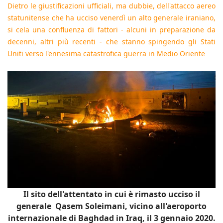
Dietro le giustificazioni ufficiali, ma dubbie, dell'attacco aereo
statunitense che ha ucciso venerdì un alto generale iraniano,
si cela una confluenza di fattori - alcuni in preparazione da
decenni, altri più recenti - che stanno spingendo gli Stati
Uniti verso l'ennesima catastrofica guerra in Medio Oriente
Il sito dell'attentato in cui è rimasto ucciso il
generale Qasem Soleimani, vicino all'aeroporto
internazionale di Baghdad in Iraq, il 3 gennaio 2020.