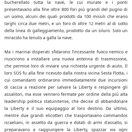
bucherellato tutta la nave, le cui murate e i ponti
presentavano alla fine oltre 800 fori più grandi del pugno di
un uomo, alcuni dei quali prodotti da 100 missili che erano
larghi circa due metri, e un foro di oltre 12 metri al di sotto
della linea di galleggiamento, prodotto da un siluro. Solo un
miracolo ha tenuto a galla la nave.
Ma i marinai disperati sfidarono l’incessante fuoco nemico e
riuscirono a installare una nuova antenna di trasmissione,
che permise loro di inviare una richiesta urgente di aiuto. Il
loro SOS fu alla fine ricevuto dalla nostra vicina Sesta Flotta, i
cui comandanti ordinarono immediatamente due incursioni
di caccia a reazione per salvare la Liberty e respingere gli
assalitori, ma esse vennero fermate per ordine della più alta
leadership politica statunitense, che decise di abbandonare
la Liberty e il suo equipaggio al loro destino. Da ultimo,
mentre due grandi elicotteri che trasportavano commandos
israeliani, in assetto da guerra e dotati di armi d'assalto, si
preparavano a raggiungere la Liberty, spazzar via ogni