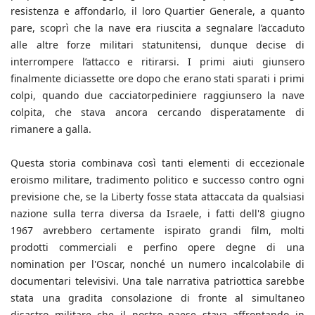
resistenza e affondarlo, il loro Quartier Generale, a quanto
pare, scoprì che la nave era riuscita a segnalare l’accaduto
alle altre forze militari statunitensi, dunque decise di
interrompere l’attacco e ritirarsi. I primi aiuti giunsero
finalmente diciassette ore dopo che erano stati sparati i primi
colpi, quando due cacciatorpediniere raggiunsero la nave
colpita, che stava ancora cercando disperatamente di
rimanere a galla.
Questa storia combinava così tanti elementi di eccezionale
eroismo militare, tradimento politico e successo contro ogni
previsione che, se la Liberty fosse stata attaccata da qualsiasi
nazione sulla terra diversa da Israele, i fatti dell'8 giugno
1967 avrebbero certamente ispirato grandi film, molti
prodotti commerciali e perfino opere degne di una
nomination per l'Oscar, nonché un numero incalcolabile di
documentari televisivi. Una tale narrativa patriottica sarebbe
stata una gradita consolazione di fronte al simultaneo
disastro militare che il nostro paese stava affrontando in