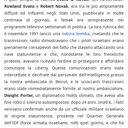
Rowland Evans
e
Robert Novak
, era tra le più ampiamente
diffuse ed influenti negli Stati Uniti, pubblicata in molte
centinaia di giornali, e Novak era onnipresente nei
programmi televisivi settimanali di politica. La loro rubrica del
6 novembre 1991 lanciò una
notizia bomba
, rivelando che le
trasmissioni radio dimostravano che i piloti israeliani erano
pienamente consapevoli del fatto che stavano attaccando una
nave statunitense e che, nonostante le loro frenetiche
proteste, avevano ricevuto l’ordine di proseguire e affondare
comunque la Liberty. Queste comunicazioni erano state
intercettate e decifrate dal personale dell'intelligence presso
la nostra ambasciata di Beirut, e le scioccanti trascrizioni
erano state immediatamente fornite al nostro ambasciatore,
Dwight Porter,
un diplomatico molto stimato, che aveva alla
fine rotto il silenzio autoimpostosi dopo 24 anni. Inoltre, i fatti
venivano confermati anche da un ufficiale militare israeliano
di origine statunitense, presente nel Quartier Generale
dell'IDF (forze armata israeliane, ndt) quel giorno, e che ha