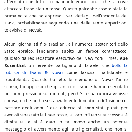
affermato che tutti i comandanti erano sicuri che la nave
attaccata fosse statunitense. Questa potrebbe essere stata la
prima volta che ho appreso i veri dettagli dell'incidente del
1967, probabilmente seguendo una delle tante apparizioni
televisive di Novak.
Alcuni giornalisti filo-israeliani, e i numerosi sostenitori dello
Stato ebraico, lanciarono subito un feroce contrattacco,
guidato dall'ex redattore esecutivo del New York Times,
Abe
Rosenthal
, un fervente partigiano di Israele, che
bollò la
rubrica di Evans & Novak
come faziosa, inaffidabile e
fraudolenta. Quando ho letto le memorie di Novak l'anno
scorso, ho appreso che gli amici di Israele hanno esercitato
per anni pressioni sui giornali, perché la sua rubrica venisse
chiusa, il che ne ha sostanzialmente limitato la diffusione col
passare degli anni. I due editorialisti sono stati puniti per
aver oltrepassato le linee rosse, la loro influenza successiva è
diminuita, e si è dato in tal modo anche un potente
messaggio di avvertimento agli altri giornalisti, che non si