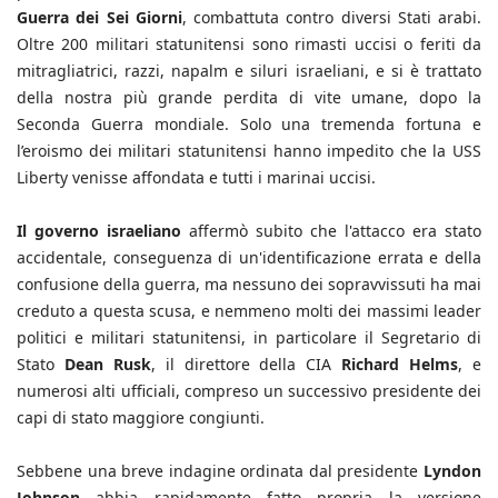
Guerra dei Sei Giorni
, combattuta contro diversi Stati arabi.
Oltre 200 militari statunitensi sono rimasti uccisi o feriti da
mitragliatrici, razzi, napalm e siluri israeliani, e si è trattato
della nostra più grande perdita di vite umane, dopo la
Seconda Guerra mondiale. Solo una tremenda fortuna e
l’eroismo dei militari statunitensi hanno impedito che la USS
Liberty venisse affondata e tutti i marinai uccisi.
Il governo israeliano
affermò subito che l'attacco era stato
accidentale, conseguenza di un'identificazione errata e della
confusione della guerra, ma nessuno dei sopravvissuti ha mai
creduto a questa scusa, e nemmeno molti dei massimi leader
politici e militari statunitensi, in particolare il Segretario di
Stato
Dean Rusk
, il direttore della CIA
Richard Helms
, e
numerosi alti ufficiali, compreso un successivo presidente dei
capi di stato maggiore congiunti.
Sebbene una breve indagine ordinata dal presidente
Lyndon
Johnson
abbia rapidamente fatto propria la versione