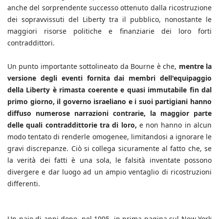
anche del sorprendente successo ottenuto dalla ricostruzione
dei sopravvissuti del Liberty tra il pubblico, nonostante le
maggiori risorse politiche e finanziarie dei loro forti
contraddittori.
Un punto importante sottolineato da Bourne è che,
mentre la
versione degli eventi fornita dai membri dell'equipaggio
della Liberty è rimasta coerente e quasi immutabile fin dal
primo giorno, il governo israeliano e i suoi partigiani hanno
diffuso numerose narrazioni contrarie, la maggior parte
delle quali contraddittorie tra di loro,
e non hanno in alcun
modo tentato di renderle omogenee, limitandosi a ignorare le
gravi discrepanze. Ciò si collega sicuramente al fatto che, se
la verità dei fatti è una sola, le falsità inventate possono
divergere e dar luogo ad un ampio ventaglio di ricostruzioni
differenti.
Un paio di anni dopo, nel 1995, in prima pagina sul New York