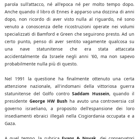
parola sull'attacco, né all'epoca né per molto tempo dopo.
Anche quando il libro di Ennes è apparso una dozzina di anni
dopo, non ricordo di aver visto nulla al riguardo, né sono
venuto a conoscenza delle ricostruzioni operate nei volumi
specializzati di Bamford e Green che seguirono presto. Ad un
certo punto, penso di aver sentito vagamente qualcosa su
una nave statunitense che era stata attaccata
accidentalmente da Israele negli anni '60, ma non sapevo
probabilmente nulla più di questo.
Nel 1991 la questione ha finalmente ottenuto una certa
attenzione nazionale, all'indomani della vittoriosa guerra
statunitense del Golfo contro
Saddam Hussein
, quando il
presidente
George HW Bush
ha avuto una controversia col
governo israeliano, a proposito dell'espansione dei loro
insediamenti ebraici illegali nella Cisgiordania occupata e a
Gaza.
A quel tempo, la rubrica
Evans & Novak
, dei conservatori