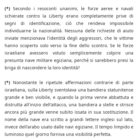
(*)
Secondo i resoconti unanimi, le forze aeree e navali
schierate contro la Liberty erano completamente prive di
segni di identificazione, ciò che rendeva impossibile
individuarne la nazionalità. Nessuna delle richieste di aiuto
inviate menzionava l'identità degli aggressori, che le vittime
hanno scoperto solo verso la fine dello scontro. Se le forze
israeliane avessero voluto semplicemente colpire una
presunta nave militare egiziana, perché si sarebbero presi la
briga di nascondere la loro identità?
(*)
Nonostante le ripetute affermazioni contrarie di parte
israeliana, sulla Liberty sventolava una bandiera statunitense
grande e ben visibile, e quando la prima venne abbattuta e
distrutta all'inizio dell'attacco, una bandiera a stelle e strisce
ancora più grande venne subito issata in sua sostituzione. Il
nome della nave era scritto a grandi lettere inglesi sul lato,
invece dell'arabo usato dalle navi egiziane. Il tempo limpido e
luminoso quel giorno forniva una visibilità perfetta.