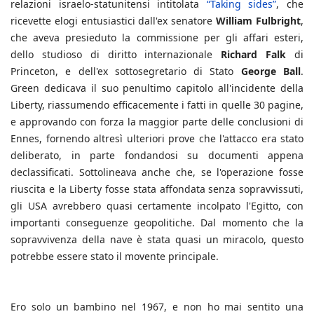
relazioni israelo-statunitensi intitolata
“Taking sides”
, che
ricevette elogi entusiastici dall'ex senatore
William Fulbright
,
che aveva presieduto la commissione per gli affari esteri,
dello studioso di diritto internazionale
Richard Falk
di
Princeton, e dell'ex sottosegretario di Stato
George Ball
.
Green dedicava il suo penultimo capitolo all'incidente della
Liberty, riassumendo efficacemente i fatti in quelle 30 pagine,
e approvando con forza la maggior parte delle conclusioni di
Ennes, fornendo altresì ulteriori prove che l'attacco era stato
deliberato, in parte fondandosi su documenti appena
declassificati. Sottolineava anche che, se l'operazione fosse
riuscita e la Liberty fosse stata affondata senza sopravvissuti,
gli USA avrebbero quasi certamente incolpato l'Egitto, con
importanti conseguenze geopolitiche. Dal momento che la
sopravvivenza della nave è stata quasi un miracolo, questo
potrebbe essere stato il movente principale.
Ero solo un bambino nel 1967, e non ho mai sentito una