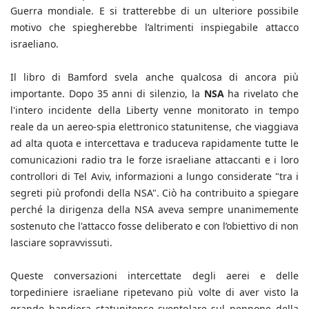
Guerra mondiale. E si tratterebbe di un ulteriore possibile
motivo che spiegherebbe l’altrimenti inspiegabile attacco
israeliano.
Il libro di Bamford svela anche qualcosa di ancora più
importante. Dopo 35 anni di silenzio, la
NSA
ha rivelato che
l'intero incidente della Liberty venne monitorato in tempo
reale da un aereo-spia elettronico statunitense, che viaggiava
ad alta quota e intercettava e traduceva rapidamente tutte le
comunicazioni radio tra le forze israeliane attaccanti e i loro
controllori di Tel Aviv, informazioni a lungo considerate "tra i
segreti più profondi della NSA". Ciò ha contribuito a spiegare
perché la dirigenza della NSA aveva sempre unanimemente
sostenuto che l'attacco fosse deliberato e con l’obiettivo di non
lasciare sopravvissuti.
Queste conversazioni intercettate degli aerei e delle
torpediniere israeliane ripetevano più volte di aver visto la
grande bandiera statunitense sventolare sul pennone della