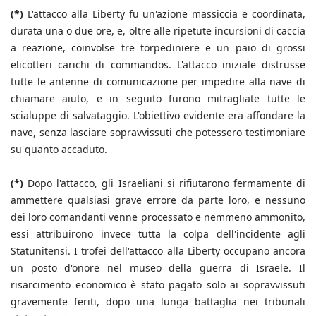
(*)
L'attacco alla Liberty fu un'azione massiccia e coordinata,
durata una o due ore, e, oltre alle ripetute incursioni di caccia
a reazione, coinvolse tre torpediniere e un paio di grossi
elicotteri carichi di commandos. L'attacco iniziale distrusse
tutte le antenne di comunicazione per impedire alla nave di
chiamare aiuto, e in seguito furono mitragliate tutte le
scialuppe di salvataggio. L'obiettivo evidente era affondare la
nave, senza lasciare sopravvissuti che potessero testimoniare
su quanto accaduto.
(*)
Dopo l'attacco, gli Israeliani si rifiutarono fermamente di
ammettere qualsiasi grave errore da parte loro, e nessuno
dei loro comandanti venne processato e nemmeno ammonito,
essi attribuirono invece tutta la colpa dell'incidente agli
Statunitensi. I trofei dell'attacco alla Liberty occupano ancora
un posto d'onore nel museo della guerra di Israele. Il
risarcimento economico è stato pagato solo ai sopravvissuti
gravemente feriti, dopo una lunga battaglia nei tribunali