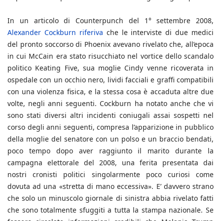
In un articolo di Counterpunch del 1° settembre 2008,
Alexander Cockburn riferiva
che le interviste di due medici
del pronto soccorso di Phoenix avevano rivelato che, all’epoca
in cui McCain era stato risucchiato nel vortice dello scandalo
politico Keating Five, sua moglie Cindy venne ricoverata in
ospedale con un occhio nero, lividi facciali e graffi compatibili
con una violenza fisica, e la stessa cosa è accaduta altre due
volte, negli anni seguenti. Cockburn ha notato anche che vi
sono stati diversi altri incidenti coniugali assai sospetti nel
corso degli anni seguenti, compresa l’apparizione in pubblico
della moglie del senatore con un polso e un braccio bendati,
poco tempo dopo aver raggiunto il marito durante la
campagna elettorale del 2008, una ferita presentata dai
nostri cronisti politici singolarmente poco curiosi come
dovuta ad una «stretta di mano eccessiva». E’ davvero strano
che solo un minuscolo giornale di sinistra abbia rivelato fatti
che sono totalmente sfuggiti a tutta la stampa nazionale. Se