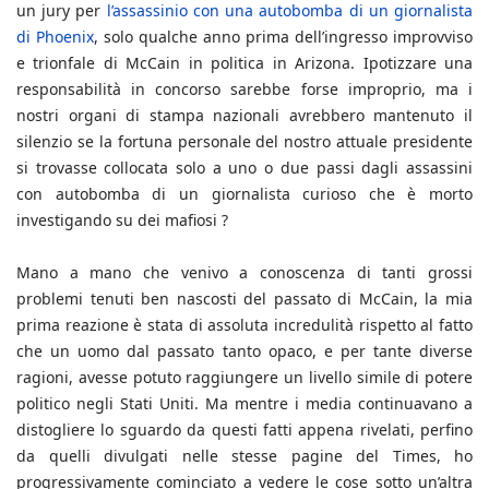
un jury per
l’assassinio con una autobomba di un giornalista
di Phoenix
, solo qualche anno prima dell’ingresso improvviso
e trionfale di McCain in politica in Arizona. Ipotizzare una
responsabilità in concorso sarebbe forse improprio, ma i
nostri organi di stampa nazionali avrebbero mantenuto il
silenzio se la fortuna personale del nostro attuale presidente
si trovasse collocata solo a uno o due passi dagli assassini
con autobomba di un giornalista curioso che è morto
investigando su dei mafiosi ?
Mano a mano che venivo a conoscenza di tanti grossi
problemi tenuti ben nascosti del passato di McCain, la mia
prima reazione è stata di assoluta incredulità rispetto al fatto
che un uomo dal passato tanto opaco, e per tante diverse
ragioni, avesse potuto raggiungere un livello simile di potere
politico negli Stati Uniti. Ma mentre i media continuavano a
distogliere lo sguardo da questi fatti appena rivelati, perfino
da quelli divulgati nelle stesse pagine del Times, ho
progressivamente cominciato a vedere le cose sotto un’altra