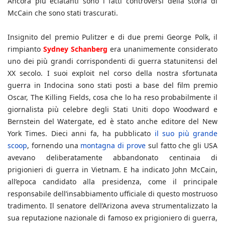
Ancora più eclatanti sono i fatti controversi della storia di
McCain che sono stati trascurati.
Insignito del premio Pulitzer e di due premi George Polk, il
rimpianto
Sydney Schanberg
era unanimemente considerato
uno dei più grandi corrispondenti di guerra statunitensi del
XX secolo. I suoi exploit nel corso della nostra sfortunata
guerra in Indocina sono stati posti a base del film premio
Oscar, The Killing Fields, cosa che lo ha reso probabilmente il
giornalista più celebre degli Stati Uniti dopo Woodward e
Bernstein del Watergate, ed è stato anche editore del New
York Times. Dieci anni fa, ha pubblicato
il suo più grande
scoop
, fornendo una
montagna di prove
sul fatto che gli USA
avevano deliberatamente abbandonato centinaia di
prigionieri di guerra in Vietnam. E ha indicato John McCain,
all’epoca candidato alla presidenza, come il principale
responsabile dell’insabbiamento ufficiale di questo mostruoso
tradimento. Il senatore dell’Arizona aveva strumentalizzato la
sua reputazione nazionale di famoso ex prigioniero di guerra,