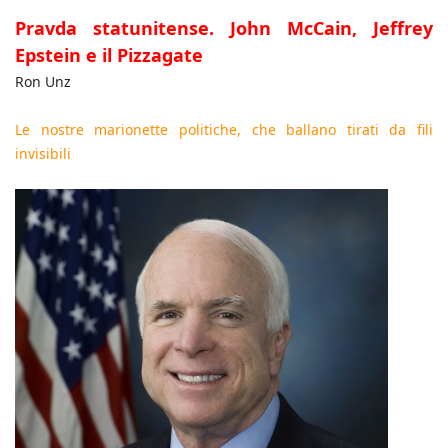
Pravda statunitense. John McCain, Jeffrey
Epstein e il Pizzagate
Ron Unz
Le nostre marionette politiche, che ballano tirati da fili
invisibili