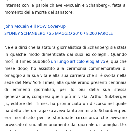
internet con le parole chiave «McCain e Schanberg», fatta al
momento della morte del sanatore.
John McCain e il POW Cover-Up
SYDNEY SCHANBERG • 25 MAGGIO 2010 • 8.200 PAROLE
Né è a dirsi che la statura giornalistica di Schanberg sia stata
in qualche modo dimenticata dai suoi ex colleghi. Quando
morì, il Times pubblicò
un lungo articolo elogiativo
e, qualche
mese dopo, ho assistito alla cerimonia commemorativa di
omaggio alla sua vita e alla sua carriera che si è svolta nella
sede del New York Times, alla quale erano presenti centinaia
di eminenti giornalisti, per lo più della sua stessa
generazione, compresi quelli più in vista. Arthur Sulzberger
Jr., editore del Times, ha pronunciato un discorso nel quale
ha detto che da ragazzo aveva tanto ammirato Schanberg ed
era mortificato per le sfortunate circostanza che avevano
provocato il suo allontanamento dal giornale di famiglia. L’ex