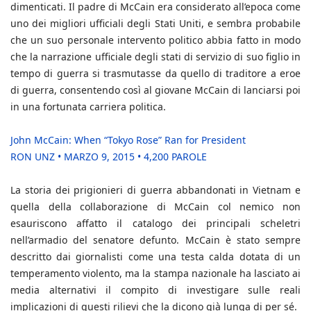
dimenticati. Il padre di McCain era considerato all’epoca come
uno dei migliori ufficiali degli Stati Uniti, e sembra probabile
che un suo personale intervento politico abbia fatto in modo
che la narrazione ufficiale degli stati di servizio di suo figlio in
tempo di guerra si trasmutasse da quello di traditore a eroe
di guerra, consentendo così al giovane McCain di lanciarsi poi
in una fortunata carriera politica.
John McCain: When “Tokyo Rose” Ran for President
RON UNZ • MARZO 9, 2015 • 4,200 PAROLE
La storia dei prigionieri di guerra abbandonati in Vietnam e
quella della collaborazione di McCain col nemico non
esauriscono affatto il catalogo dei principali scheletri
nell’armadio del senatore defunto. McCain è stato sempre
descritto dai giornalisti come una testa calda dotata di un
temperamento violento, ma la stampa nazionale ha lasciato ai
media alternativi il compito di investigare sulle reali
implicazioni di questi rilievi che la dicono già lunga di per sé.