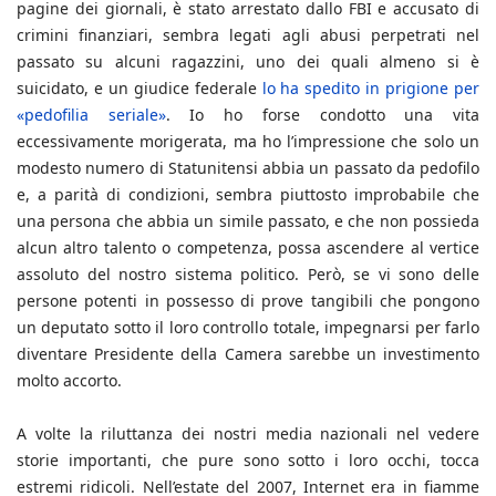
pagine dei giornali, è stato arrestato dallo FBI e accusato di
crimini finanziari, sembra legati agli abusi perpetrati nel
passato su alcuni ragazzini, uno dei quali almeno si è
suicidato, e un giudice federale
lo ha spedito in prigione per
«pedofilia seriale»
. Io ho forse condotto una vita
eccessivamente morigerata, ma ho l’impressione che solo un
modesto numero di Statunitensi abbia un passato da pedofilo
e, a parità di condizioni, sembra piuttosto improbabile che
una persona che abbia un simile passato, e che non possieda
alcun altro talento o competenza, possa ascendere al vertice
assoluto del nostro sistema politico. Però, se vi sono delle
persone potenti in possesso di prove tangibili che pongono
un deputato sotto il loro controllo totale, impegnarsi per farlo
diventare Presidente della Camera sarebbe un investimento
molto accorto.
A volte la riluttanza dei nostri media nazionali nel vedere
storie importanti, che pure sono sotto i loro occhi, tocca
estremi ridicoli. Nell’estate del 2007, Internet era in fiamme