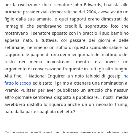
per la rivelazione che il senatore John Edwards, finalista alle
primarie presidenziali democratiche del 2004, aveva avuto un
figlio dalla sua amante, e quei rapporti erano dimostrati da
immagini che sembravano credibili, soprattutto foto che
mostravano il senatore sposato con in braccio il suo bambino
appena nato. E tuttavia, col passare dei giorni e delle
settimane, nemmeno un soffio di questo scandalo salace ha
raggiunto le pagine di uno dei miei giornali del mattino o del
resto dei media mainstream, mentre era invece un
argomento di conversazione frequente in tutti gli altri luoghi.
Alla fine, il National Enquirer, un noto tabloid di gossip,
ha
fatto lo scoop
ed è stato il primo a ottenere una nomination al
Premio Pulitzer per aver pubblicato un articolo che nessun
altro giornale sembrava disposto a pubblicare. I nostri media
avrebbero distolto lo sguardo anche da un neonato Trump,
nato dalla parte sbagliata del letto?
Col passare degli anni, mi è parso sempre più chiaro che