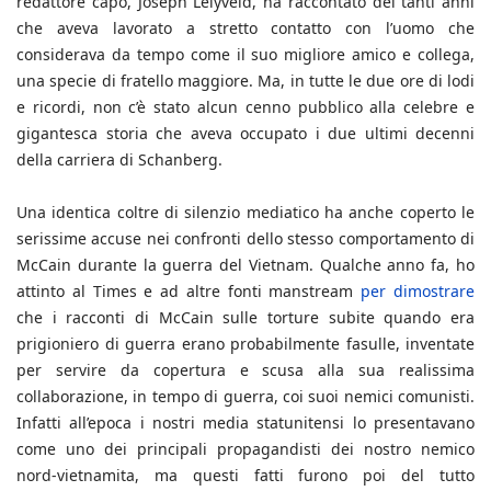
redattore capo, Joseph Lelyveld, ha raccontato dei tanti anni
che aveva lavorato a stretto contatto con l’uomo che
considerava da tempo come il suo migliore amico e collega,
una specie di fratello maggiore. Ma, in tutte le due ore di lodi
e ricordi, non c’è stato alcun cenno pubblico alla celebre e
gigantesca storia che aveva occupato i due ultimi decenni
della carriera di Schanberg.
Una identica coltre di silenzio mediatico ha anche coperto le
serissime accuse nei confronti dello stesso comportamento di
McCain durante la guerra del Vietnam. Qualche anno fa, ho
attinto al Times e ad altre fonti manstream
per dimostrare
che i racconti di McCain sulle torture subite quando era
prigioniero di guerra erano probabilmente fasulle, inventate
per servire da copertura e scusa alla sua realissima
collaborazione, in tempo di guerra, coi suoi nemici comunisti.
Infatti all’epoca i nostri media statunitensi lo presentavano
come uno dei principali propagandisti dei nostro nemico
nord-vietnamita, ma questi fatti furono poi del tutto