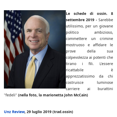
Le schede di ossin. 8
settembre 2019 -
Sarebbe
utilissimo, per un giovane
politico ambizioso,
commettere un crimine
mostruoso e affidare le
prove della sua
colpevolezza ai potenti che
tirano i fili. L'essere
ricattabile è
apprezzatissimo da chi
costruisce luminose
carriere ai burattini
"fedeli"
(nella foto, la marionetta John McCain)
Unz Review
, 29 luglio 2019 (trad.ossin)