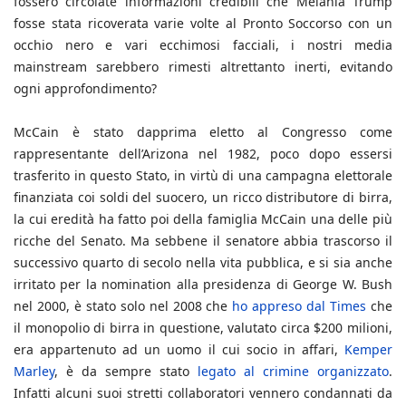
fossero circolate informazioni credibili che Melania Trump
fosse stata ricoverata varie volte al Pronto Soccorso con un
occhio nero e vari ecchimosi facciali, i nostri media
mainstream sarebbero rimesti altrettanto inerti, evitando
ogni approfondimento?
McCain è stato dapprima eletto al Congresso come
rappresentante dell’Arizona nel 1982, poco dopo essersi
trasferito in questo Stato, in virtù di una campagna elettorale
finanziata coi soldi del suocero, un ricco distributore di birra,
la cui eredità ha fatto poi della famiglia McCain una delle più
ricche del Senato. Ma sebbene il senatore abbia trascorso il
successivo quarto di secolo nella vita pubblica, e si sia anche
irritato per la nomination alla presidenza di George W. Bush
nel 2000, è stato solo nel 2008 che
ho appreso dal Times
che
il monopolio di birra in questione, valutato circa $200 milioni,
era appartenuto ad un uomo il cui socio in affari,
Kemper
Marley
, è da sempre stato
legato al crimine organizzato
.
Infatti alcuni suoi stretti collaboratori vennero condannati da