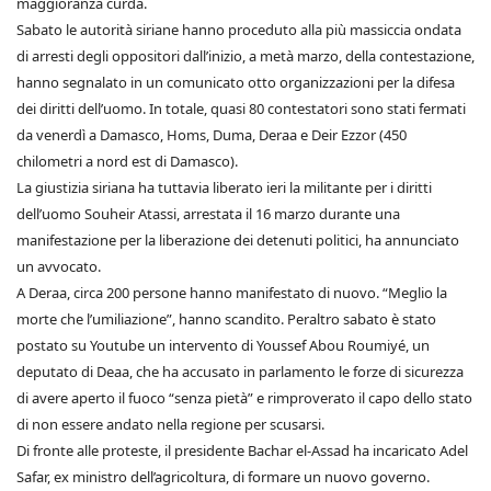
maggioranza curda.
Sabato le autorità siriane hanno proceduto alla più massiccia ondata
di arresti degli oppositori dall’inizio, a metà marzo, della contestazione,
hanno segnalato in un comunicato otto organizzazioni per la difesa
dei diritti dell’uomo. In totale, quasi 80 contestatori sono stati fermati
da venerdì a Damasco, Homs, Duma, Deraa e Deir Ezzor (450
chilometri a nord est di Damasco).
La giustizia siriana ha tuttavia liberato ieri la militante per i diritti
dell’uomo Souheir Atassi, arrestata il 16 marzo durante una
manifestazione per la liberazione dei detenuti politici, ha annunciato
un avvocato.
A Deraa, circa 200 persone hanno manifestato di nuovo. “Meglio la
morte che l’umiliazione”, hanno scandito. Peraltro sabato è stato
postato su Youtube un intervento di Youssef Abou Roumiyé, un
deputato di Deaa, che ha accusato in parlamento le forze di sicurezza
di avere aperto il fuoco “senza pietà” e rimproverato il capo dello stato
di non essere andato nella regione per scusarsi.
Di fronte alle proteste, il presidente Bachar el-Assad ha incaricato Adel
Safar, ex ministro dell’agricoltura, di formare un nuovo governo.