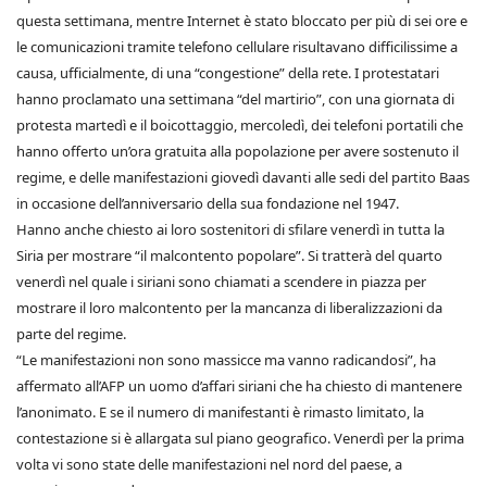
questa settimana, mentre Internet è stato bloccato per più di sei ore e
le comunicazioni tramite telefono cellulare risultavano difficilissime a
causa, ufficialmente, di una “congestione” della rete. I protestatari
hanno proclamato una settimana “del martirio”, con una giornata di
protesta martedì e il boicottaggio, mercoledì, dei telefoni portatili che
hanno offerto un’ora gratuita alla popolazione per avere sostenuto il
regime, e delle manifestazioni giovedì davanti alle sedi del partito Baas
in occasione dell’anniversario della sua fondazione nel 1947.
Hanno anche chiesto ai loro sostenitori di sfilare venerdì in tutta la
Siria per mostrare “il malcontento popolare”. Si tratterà del quarto
venerdì nel quale i siriani sono chiamati a scendere in piazza per
mostrare il loro malcontento per la mancanza di liberalizzazioni da
parte del regime.
“Le manifestazioni non sono massicce ma vanno radicandosi”, ha
affermato all’AFP un uomo d’affari siriani che ha chiesto di mantenere
l’anonimato. E se il numero di manifestanti è rimasto limitato, la
contestazione si è allargata sul piano geografico. Venerdì per la prima
volta vi sono state delle manifestazioni nel nord del paese, a