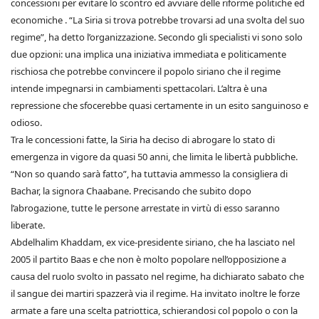
concessioni per evitare lo scontro ed avviare delle riforme politiche ed
economiche . “La Siria si trova potrebbe trovarsi ad una svolta del suo
regime”, ha detto l’organizzazione. Secondo gli specialisti vi sono solo
due opzioni: una implica una iniziativa immediata e politicamente
rischiosa che potrebbe convincere il popolo siriano che il regime
intende impegnarsi in cambiamenti spettacolari. L’altra è una
repressione che sfocerebbe quasi certamente in un esito sanguinoso e
odioso.
Tra le concessioni fatte, la Siria ha deciso di abrogare lo stato di
emergenza in vigore da quasi 50 anni, che limita le libertà pubbliche.
“Non so quando sarà fatto”, ha tuttavia ammesso la consigliera di
Bachar, la signora Chaabane. Precisando che subito dopo
l’abrogazione, tutte le persone arrestate in virtù di esso saranno
liberate.
Abdelhalim Khaddam, ex vice-presidente siriano, che ha lasciato nel
2005 il partito Baas e che non è molto popolare nell’opposizione a
causa del ruolo svolto in passato nel regime, ha dichiarato sabato che
il sangue dei martiri spazzerà via il regime. Ha invitato inoltre le forze
armate a fare una scelta patriottica, schierandosi col popolo o con la