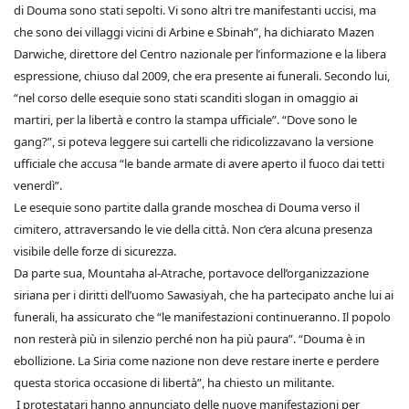
di Douma sono stati sepolti. Vi sono altri tre manifestanti uccisi, ma
che sono dei villaggi vicini di Arbine e Sbinah”, ha dichiarato Mazen
Darwiche, direttore del Centro nazionale per l’informazione e la libera
espressione, chiuso dal 2009, che era presente ai funerali. Secondo lui,
“nel corso delle esequie sono stati scanditi slogan in omaggio ai
martiri, per la libertà e contro la stampa ufficiale”. “Dove sono le
gang?”, si poteva leggere sui cartelli che ridicolizzavano la versione
ufficiale che accusa “le bande armate di avere aperto il fuoco dai tetti
venerdì”.
Le esequie sono partite dalla grande moschea di Douma verso il
cimitero, attraversando le vie della città. Non c’era alcuna presenza
visibile delle forze di sicurezza.
Da parte sua, Mountaha al-Atrache, portavoce dell’organizzazione
siriana per i diritti dell’uomo Sawasiyah, che ha partecipato anche lui ai
funerali, ha assicurato che “le manifestazioni continueranno. Il popolo
non resterà più in silenzio perché non ha più paura”. “Douma è in
ebollizione. La Siria come nazione non deve restare inerte e perdere
questa storica occasione di libertà”, ha chiesto un militante.
I protestatari hanno annunciato delle nuove manifestazioni per