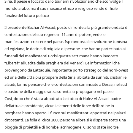
Siria. Il paese è toccato dallo tsunami rivoluzionario che sconvolge il
mondo arabo, ma il suo mosaico etnico e religioso rende difficile
l’analisi del futuro politico
Il presidente Bachar Al-Assad, posto di fronte alla più grande ondata di
contestazione del suo regime in 11 anni di potere, vede le
manifestazioni crescere nel paese. Ispirandosi alle rivoluzione tunisina
ed egiziana, le decine di migliaia di persone che hanno partecipato ai
funerali dei manifestanti uccisi questa settimana hanno invocato
“Libertà” all’uscita dalla preghiera del venerdì. Le informazioni che
provengono da Lattaquié, importante porto strategico del nord-ovest
ed una delle città più prospere della Siria, abitata da sunniti, cristiani e
alauiti, fanno pensare che le contestazioni cominciate a Deraa, nel sud
e bastione della maggioranza sunnita, si propagano nel paese.
Così, dopo che è stata abbattuta la statua di Hafez Al-Assad, padre
dell’attuale presidente, alcuni elementi delle forze dell’ordine in
borghese hanno aperto il fuoco sui manifestanti appostati nei palazzi
circostanti. La folla di circa 3000 persone allora si è dispersa sotto una
pioggia di proiettili e di bombe lacrimogene. Ci sono state inoltre