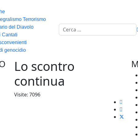
he
tegralismo Terrorismo
Cerca
ario del Diavolo
i Cantati
 sconvenienti
di genocidio
Lo scontro
VO
M
continua
Visite: 7096