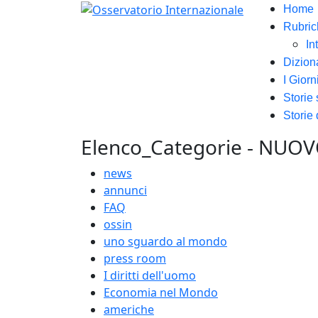
Home
Rubric
In
Dizion
I Giorn
Storie
Storie 
Elenco_Categorie - NUO
news
annunci
FAQ
ossin
uno sguardo al mondo
press room
I diritti dell'uomo
Economia nel Mondo
americhe