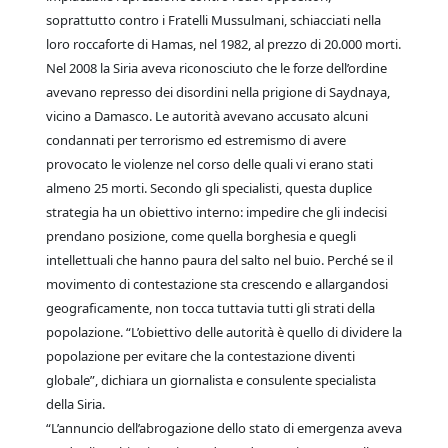
soprattutto contro i Fratelli Mussulmani, schiacciati nella
loro roccaforte di Hamas, nel 1982, al prezzo di 20.000 morti.
Nel 2008 la Siria aveva riconosciuto che le forze dell’ordine
avevano represso dei disordini nella prigione di Saydnaya,
vicino a Damasco. Le autorità avevano accusato alcuni
condannati per terrorismo ed estremismo di avere
provocato le violenze nel corso delle quali vi erano stati
almeno 25 morti. Secondo gli specialisti, questa duplice
strategia ha un obiettivo interno: impedire che gli indecisi
prendano posizione, come quella borghesia e quegli
intellettuali che hanno paura del salto nel buio. Perché se il
movimento di contestazione sta crescendo e allargandosi
geograficamente, non tocca tuttavia tutti gli strati della
popolazione. “L’obiettivo delle autorità è quello di dividere la
popolazione per evitare che la contestazione diventi
globale”, dichiara un giornalista e consulente specialista
della Siria.
“L’annuncio dell’abrogazione dello stato di emergenza aveva