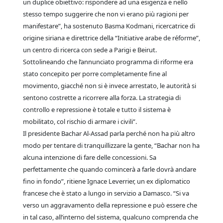
un duplice obiettivo: rispondere ad una esigenza e nello
stesso tempo suggerire che non vi erano più ragioni per
manifestare”, ha sostenuto Basma Kodmani, ricercatrice di
origine siriana e direttrice della “Initiative arabe de réforme”,
un centro di ricerca con sede a Parigi e Beirut.
Sottolineando che l’annunciato programma di riforme era
stato concepito per porre completamente fine al
movimento, giacché non si è invece arrestato, le autorità si
sentono costrette a ricorrere alla forza. La strategia di
controllo e repressione è totale e tutto il sistema è
mobilitato, col rischio di armare i civili”.
Il presidente Bachar Al-Assad parla perché non ha più altro
modo per tentare di tranquillizzare la gente, “Bachar non ha
alcuna intenzione di fare delle concessioni. Sa
perfettamente che quando comincerà a farle dovrà andare
fino in fondo”, ritiene Ignace Leverrier, un ex diplomatico
francese che è stato a lungo in servizio a Damasco. “Si va
verso un aggravamento della repressione e può essere che
in tal caso, all’interno del sistema, qualcuno comprenda che