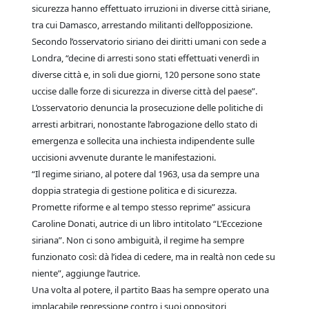
sicurezza hanno effettuato irruzioni in diverse città siriane,
tra cui Damasco, arrestando militanti dell’opposizione.
Secondo l’osservatorio siriano dei diritti umani con sede a
Londra, “decine di arresti sono stati effettuati venerdì in
diverse città e, in soli due giorni, 120 persone sono state
uccise dalle forze di sicurezza in diverse città del paese”.
L’osservatorio denuncia la prosecuzione delle politiche di
arresti arbitrari, nonostante l’abrogazione dello stato di
emergenza e sollecita una inchiesta indipendente sulle
uccisioni avvenute durante le manifestazioni.
“Il regime siriano, al potere dal 1963, usa da sempre una
doppia strategia di gestione politica e di sicurezza.
Promette riforme e al tempo stesso reprime” assicura
Caroline Donati, autrice di un libro intitolato “L’Eccezione
siriana”. Non ci sono ambiguità, il regime ha sempre
funzionato così: dà l’idea di cedere, ma in realtà non cede su
niente”, aggiunge l’autrice.
Una volta al potere, il partito Baas ha sempre operato una
implacabile repressione contro i suoi oppositori,