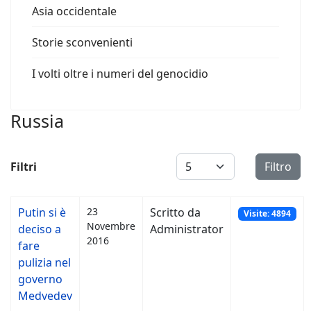
Asia occidentale
Storie sconvenienti
I volti oltre i numeri del genocidio
Russia
Visualizza #
Filtri
Filtro
Putin si è
23
Scritto da
Visite: 4894
Novembre
deciso a
Administrator
2016
fare
pulizia nel
governo
Medvedev