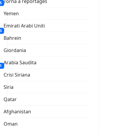
Torna a reportages
25
Yemen
Emirati Arabi Uniti
03
Bahrein
Giordania
Arabia Saudita
21
Crisi Siriana
Siria
Qatar
Afghanistan
Oman