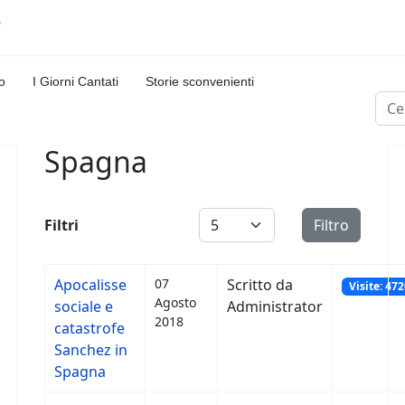
o
I Giorni Cantati
Storie sconvenienti
Cerc
Spagna
Visualizza #
Filtri
Filtro
Apocalisse
07
Scritto da
Visite: 47
Agosto
sociale e
Administrator
2018
catastrofe
Sanchez in
Spagna