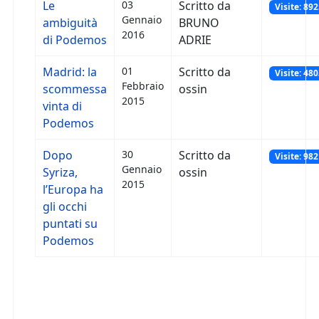
Le
03
Scritto da
Visite: 89
Gennaio
ambiguità
BRUNO
2016
di Podemos
ADRIE
Madrid: la
01
Scritto da
Visite: 48
Febbraio
scommessa
ossin
2015
vinta di
Podemos
Dopo
30
Scritto da
Visite: 98
Gennaio
Syriza,
ossin
2015
l’Europa ha
gli occhi
puntati su
Podemos