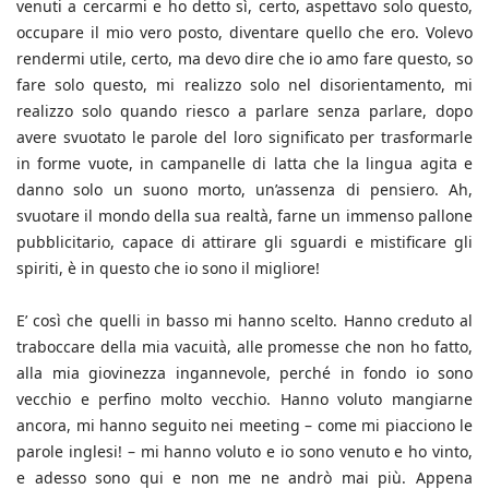
venuti a cercarmi e ho detto sì, certo, aspettavo solo questo,
occupare il mio vero posto, diventare quello che ero. Volevo
rendermi utile, certo, ma devo dire che io amo fare questo, so
fare solo questo, mi realizzo solo nel disorientamento, mi
realizzo solo quando riesco a parlare senza parlare, dopo
avere svuotato le parole del loro significato per trasformarle
in forme vuote, in campanelle di latta che la lingua agita e
danno solo un suono morto, un’assenza di pensiero. Ah,
svuotare il mondo della sua realtà, farne un immenso pallone
pubblicitario, capace di attirare gli sguardi e mistificare gli
spiriti, è in questo che io sono il migliore!
E’ così che quelli in basso mi hanno scelto. Hanno creduto al
traboccare della mia vacuità, alle promesse che non ho fatto,
alla mia giovinezza ingannevole, perché in fondo io sono
vecchio e perfino molto vecchio. Hanno voluto mangiarne
ancora, mi hanno seguito nei meeting – come mi piacciono le
parole inglesi! – mi hanno voluto e io sono venuto e ho vinto,
e adesso sono qui e non me ne andrò mai più. Appena