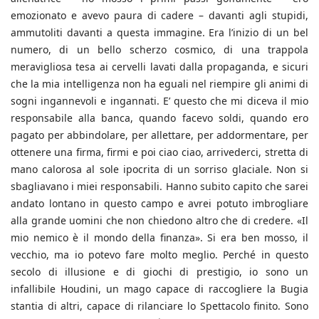
emozionato e avevo paura di cadere – davanti agli stupidi,
ammutoliti davanti a questa immagine. Era l’inizio di un bel
numero, di un bello scherzo cosmico, di una trappola
meravigliosa tesa ai cervelli lavati dalla propaganda, e sicuri
che la mia intelligenza non ha eguali nel riempire gli animi di
sogni ingannevoli e ingannati. E’ questo che mi diceva il mio
responsabile alla banca, quando facevo soldi, quando ero
pagato per abbindolare, per allettare, per addormentare, per
ottenere una firma, firmi e poi ciao ciao, arrivederci, stretta di
mano calorosa al sole ipocrita di un sorriso glaciale. Non si
sbagliavano i miei responsabili. Hanno subito capito che sarei
andato lontano in questo campo e avrei potuto imbrogliare
alla grande uomini che non chiedono altro che di credere. «Il
mio nemico è il mondo della finanza». Si era ben mosso, il
vecchio, ma io potevo fare molto meglio. Perché in questo
secolo di illusione e di giochi di prestigio, io sono un
infallibile Houdini, un mago capace di raccogliere la Bugia
stantia di altri, capace di rilanciare lo Spettacolo finito. Sono