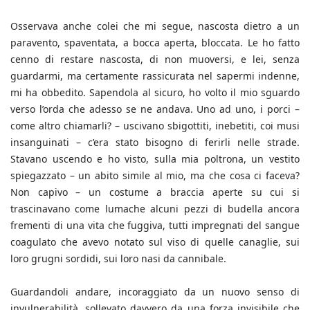
Osservava anche colei che mi segue, nascosta dietro a un
paravento, spaventata, a bocca aperta, bloccata. Le ho fatto
cenno di restare nascosta, di non muoversi, e lei, senza
guardarmi, ma certamente rassicurata nel sapermi indenne,
mi ha obbedito. Sapendola al sicuro, ho volto il mio sguardo
verso l’orda che adesso se ne andava. Uno ad uno, i porci –
come altro chiamarli? – uscivano sbigottiti, inebetiti, coi musi
insanguinati – c’era stato bisogno di ferirli nelle strade.
Stavano uscendo e ho visto, sulla mia poltrona, un vestito
spiegazzato – un abito simile al mio, ma che cosa ci faceva?
Non capivo – un costume a braccia aperte su cui si
trascinavano come lumache alcuni pezzi di budella ancora
frementi di una vita che fuggiva, tutti impregnati del sangue
coagulato che avevo notato sul viso di quelle canaglie, sui
loro grugni sordidi, sui loro nasi da cannibale.
Guardandoli andare, incoraggiato da un nuovo senso di
invulnerabilità, sollevato davvero da una forza invisibile che