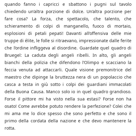
quando fanno i capricci e sbattono i pugni sul tavolo
chiedendo un’altra porzione di dolce. Un’altra porzione per
fare cosa? La forza, che spettacolo, che talento, che
schieramento di colpi di manganello, fuoco di mortaio,
esplosioni di petali pepati! Davanti all’offensiva delle mie
truppe di élite, le folle si ritraevano, impressionate dalle ferite
che l’ordine infliggeva al disordine. Guardate quel quadro di
Bruegel: La caduta degli angeli ribelli. In alto, gli angeli
bianchi della polizia che difendono l’Olimpo e scacciano la
feccia venuta ad attaccarli. Quale visione premonitrice del
maestro che dipinge la bruttezza nera di un popolaccio che
casca a testa in giù sotto i colpi dei guardiani immacolati
della Buona Causa. Manco solo io in quel quadro grandioso.
Forse il pittore mi ha visto nella sua estasi? Forse non ha
osato! Come avrebbe potuto rendere la perfezione? Colei che
mi ama me lo dice spesso che sono perfetto e che sono il
primo della cordata della nazione e che devo mantenere la
rotta.