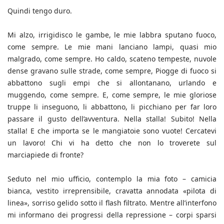
Quindi tengo duro.
Mi alzo, irrigidisco le gambe, le mie labbra sputano fuoco,
come sempre. Le mie mani lanciano lampi, quasi mio
malgrado, come sempre. Ho caldo, scateno tempeste, nuvole
dense gravano sulle strade, come sempre, Piogge di fuoco si
abbattono sugli empi che si allontanano, urlando e
muggendo, come sempre. E, come sempre, le mie gloriose
truppe li inseguono, li abbattono, li picchiano per far loro
passare il gusto dell’avventura. Nella stalla! Subito! Nella
stalla! E che importa se le mangiatoie sono vuote! Cercatevi
un lavoro! Chi vi ha detto che non lo troverete sul
marciapiede di fronte?
Seduto nel mio ufficio, contemplo la mia foto – camicia
bianca, vestito irreprensibile, cravatta annodata «pilota di
linea», sorriso gelido sotto il flash filtrato. Mentre all’interfono
mi informano dei progressi della repressione – corpi sparsi