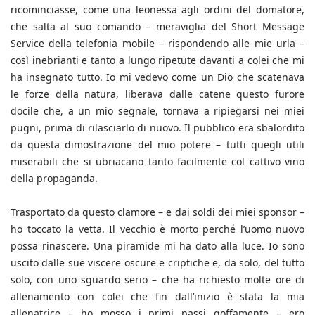
ricominciasse, come una leonessa agli ordini del domatore,
che salta al suo comando – meraviglia del Short Message
Service della telefonia mobile – rispondendo alle mie urla –
così inebrianti e tanto a lungo ripetute davanti a colei che mi
ha insegnato tutto. Io mi vedevo come un Dio che scatenava
le forze della natura, liberava dalle catene questo furore
docile che, a un mio segnale, tornava a ripiegarsi nei miei
pugni, prima di rilasciarlo di nuovo. Il pubblico era sbalordito
da questa dimostrazione del mio potere – tutti quegli utili
miserabili che si ubriacano tanto facilmente col cattivo vino
della propaganda.
Trasportato da questo clamore – e dai soldi dei miei sponsor –
ho toccato la vetta. Il vecchio è morto perché l’uomo nuovo
possa rinascere. Una piramide mi ha dato alla luce. Io sono
uscito dalle sue viscere oscure e criptiche e, da solo, del tutto
solo, con uno sguardo serio – che ha richiesto molte ore di
allenamento con colei che fin dall’inizio è stata la mia
allenatrice – ho mosso i primi passi goffamente – ero