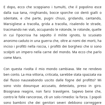
E dopo, ecco che scoppiano i tumulti, che il popolino esce
dalla sua tana, ringhiando, bocce sporche coi denti gialli o
sdentate, e che parte, pugni chiusi, gridando, cantando,
Marsigliese a tracolla, grida a tracolla, risalendo le strade,
tracimando nei viali, occupando le rotonde, le rotonde, quelle
in cui l’ipocrisia ha sepolto il milite ignoto, lo scuoiato
anonimo caduto in una guerra che, oltre ai nomi dei morti, ha
inciso i profitti nella roccia, i profitti dei borghesi che si sono
scolpiti un impero nella carne del mondo. Ma ecco che parlo
come Marx.
Con questa rivolta il mio mondo cambiava. Me ne rendevo
ben conto. La mia vittoria, criticata, sarebbe stata spazzata via
dal flusso nauseabondo uscito dalle fogne del profitto? Mi
sono visto dovunque accusato, detestato, preso in giro.
Bisognava reagire, non farsi travolgere. Sapevo bene che,
contro le folle rancorose, c’è un solo rimedio: la forza. I popoli
sono bambini che dei genitori severi debbono correggere