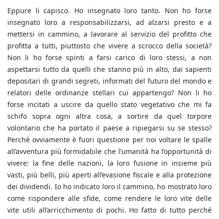
Eppure li capisco. Ho insegnato loro tanto. Non ho forse
insegnato loro a responsabilizzarsi, ad alzarsi presto e a
mettersi in cammino, a lavorare al servizio del profitto che
profitta a tutti, piuttosto che vivere a scrocco della società?
Non li ho forse spinti a farsi carico di loro stessi, a non
aspettarsi tutto da quelli che stanno più in alto, dai sapienti
depositari di grandi segreti, informati del futuro del mondo e
relatori delle ordinanze stellari cui appartengo? Non li ho
forse incitati a uscire da quello stato vegetativo che mi fa
schifo sopra ogni altra cosa, a sortire da quel torpore
volontario che ha portato il paese a ripiegarsi su se stesso?
Perché ovviamente è fuori questione per noi voltare le spalle
all’avventura più formidabile che l’umanità ha l’opportunità di
vivere: la fine delle nazioni, la loro fusione in insieme più
vasti, più belli, più aperti all’evasione fiscale e alla protezione
dei dividendi. Io ho indicato loro il cammino, ho mostrato loro
come rispondere alle sfide, come rendere le loro vite delle
vite utili all’arricchimento di pochi. Ho fatto di tutto perché