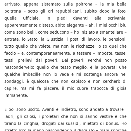
arrivato, appena sistemato sulla poltrona – la mia bella
poltrona – sotto gli ori repubblicani, subito dopo la foto,
quella ufficiale, in piedi davanti alla scrivania,
apparentemente disteso, abito elegante – ah, i miei occhi blu
come sono belli, come seducono – ho iniziato a smantellare –
entrate, lo Stato, la Giustizia, i posti di lavoro, le pensioni,
tutto quello che volete, ma non le ricchezze, io so quel che
faccio – e, contemporaneamente, a tessere – imposte, tasse,
tassi, prelievi dai poveri. Dai poveri! Perché non posso
nascondervelo: quello che tesso meglio, è la povertà! Che
qualche imbecille non lo veda e mi sostenga ancora nei
sondaggi, è qualcosa che non capisco e non cercherò di
capire, ma mi fa piacere, il mio cuore trabocca di gioia
immanente.
E poi sono uscito. Avanti e indietro, sono andato a trovare i
ladri, gli oziosi, i proletari che non si sanno vestire e che
tirano la cinghia, drogati dai sussidi, iniettati di bonus. Ho
stretto loro la mano nascondendo il disgusto – mani sporche