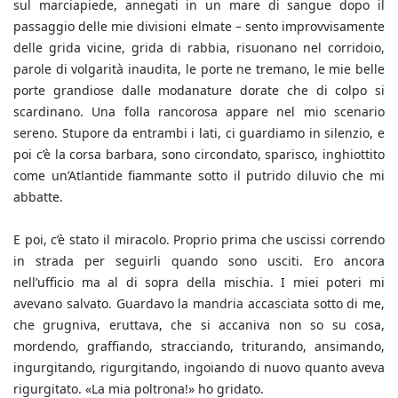
sul marciapiede, annegati in un mare di sangue dopo il
passaggio delle mie divisioni elmate – sento improvvisamente
delle grida vicine, grida di rabbia, risuonano nel corridoio,
parole di volgarità inaudita, le porte ne tremano, le mie belle
porte grandiose dalle modanature dorate che di colpo si
scardinano. Una folla rancorosa appare nel mio scenario
sereno. Stupore da entrambi i lati, ci guardiamo in silenzio, e
poi c’è la corsa barbara, sono circondato, sparisco, inghiottito
come un’Atlantide fiammante sotto il putrido diluvio che mi
abbatte.
E poi, c’è stato il miracolo. Proprio prima che uscissi correndo
in strada per seguirli quando sono usciti. Ero ancora
nell’ufficio ma al di sopra della mischia. I miei poteri mi
avevano salvato. Guardavo la mandria accasciata sotto di me,
che grugniva, eruttava, che si accaniva non so su cosa,
mordendo, graffiando, stracciando, triturando, ansimando,
ingurgitando, rigurgitando, ingoiando di nuovo quanto aveva
rigurgitato. «La mia poltrona!» ho gridato.