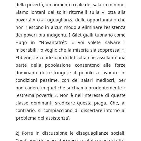
della povertà, un aumento reale del salario minimo.
Siamo lontani dai soliti ritornelli sulla « lotta alla
povertà » o « l’uguaglianza delle opportunità » che
non riescono in alcun modo a eliminare l’esistenza
dei poveri più indigenti. I Gilet gialli tuonano come
Hugo in “Novantatré”: « Voi volete salvare i
miserabili, io voglio che la miseria sia soppressa! ».
Ebbene, le condizioni di difficoltà che assillano una
parte della popolazione consentono alle forze
dominanti di costringere il popolo a lavorare in
condizioni pessime, con dei salari mediocri, per
non cadere in quel che si chiama prudentemente «
l’estrema povertà ». Non è nell’interesse di queste
classe dominanti sradicare questa piaga. Che, al
contrario, si compiacciono di dissertare intorno al
’problema dell’assistenza’.
2) Porre in discussione le diseguaglianze sociali.
Condizioni di lavoro decorose, rivalutazione di tutti i