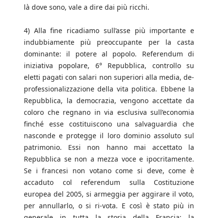
là dove sono, vale a dire dai più ricchi.
4) Alla fine ricadiamo sull’asse più importante e
indubbiamente più preoccupante per la casta
dominante: il potere al popolo. Referendum di
iniziativa popolare, 6° Repubblica, controllo su
eletti pagati con salari non superiori alla media, de-
professionalizzazione della vita politica. Ebbene la
Repubblica, la democrazia, vengono accettate da
coloro che regnano in via esclusiva sull’economia
finché esse costituiscono una salvaguardia che
nasconde e protegge il loro dominio assoluto sul
patrimonio. Essi non hanno mai accettato la
Repubblica se non a mezza voce e ipocritamente.
Se i francesi non votano come si deve, come è
accaduto col referendum sulla Costituzione
europea del 2005, si armeggia per aggirare il voto,
per annullarlo, o si ri-vota. E così è stato più in
generale in tutta la storia della Francia: la