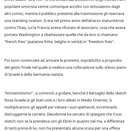
popolare umorista venne comunque accolto con entusiasmo dagli
altri comici, mentre il pubblico presente alla trasmissione gli riservava
una standing ovation. Si era nel primo anno dell'attacco statunitense
contro l'Iraq, cui la Francia aveva rifiutato di associarsi, cosa che aveva
portato Washington a ribattezzare quelle che da loro si chiamano
"french fries" (patatine fritte, belghe in verità) in "freedom fries".
Poi sono cominciate ad arrivare le proteste, soprattutto a proposito
del gesto finale nel quale si vedeva una collocazione sullo stesso piano
di Israele e della Germania nazista.
"Antisemitismo!", si cominciò a gridare, benché il bersaglio dello sketch
fosse Israele (e gli Stati uniti e i loro alleati in Medio Oriente). Si
moltiplicarono gli appelli per vietare i suoi spettacoli, incriminarlo,
distruggerne la carriera. Dieudonné ha cercato di spiegare che il suo
sketch non se la prendeva con gli Ebrei in quanto tali ma, a differenza
di tanti prima di lui, non ha presentato alcuna scusa per una offesa