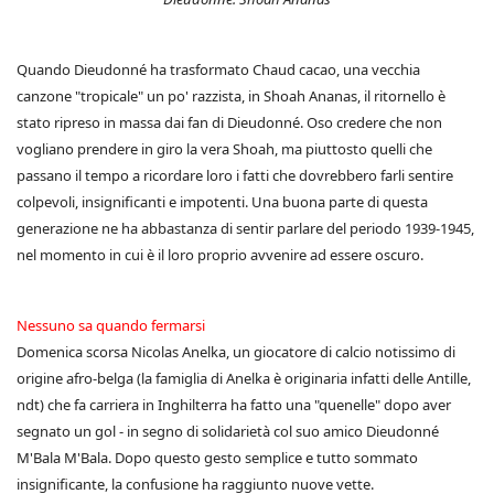
Quando Dieudonné ha trasformato Chaud cacao, una vecchia
canzone "tropicale" un po' razzista, in Shoah Ananas, il ritornello è
stato ripreso in massa dai fan di Dieudonné. Oso credere che non
vogliano prendere in giro la vera Shoah, ma piuttosto quelli che
passano il tempo a ricordare loro i fatti che dovrebbero farli sentire
colpevoli, insignificanti e impotenti. Una buona parte di questa
generazione ne ha abbastanza di sentir parlare del periodo 1939-1945,
nel momento in cui è il loro proprio avvenire ad essere oscuro.
Nessuno sa quando fermarsi
Domenica scorsa Nicolas Anelka, un giocatore di calcio notissimo di
origine afro-belga (la famiglia di Anelka è originaria infatti delle Antille,
ndt) che fa carriera in Inghilterra ha fatto una "quenelle" dopo aver
segnato un gol - in segno di solidarietà col suo amico Dieudonné
M'Bala M'Bala. Dopo questo gesto semplice e tutto sommato
insignificante, la confusione ha raggiunto nuove vette.