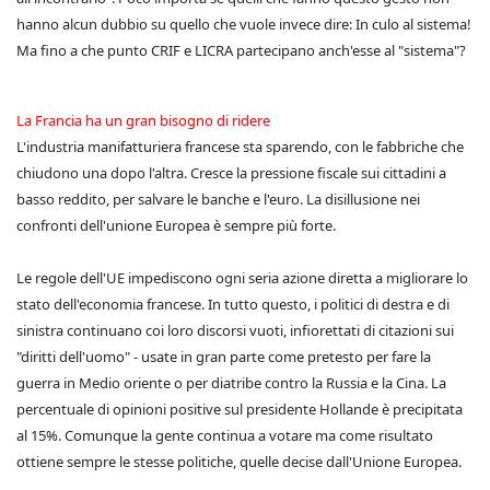
hanno alcun dubbio su quello che vuole invece dire: In culo al sistema!
Ma fino a che punto CRIF e LICRA partecipano anch'esse al "sistema"?
La Francia ha un gran bisogno di ridere
L'industria manifatturiera francese sta sparendo, con le fabbriche che
chiudono una dopo l'altra. Cresce la pressione fiscale sui cittadini a
basso reddito, per salvare le banche e l'euro. La disillusione nei
confronti dell'unione Europea è sempre più forte.
Le regole dell'UE impediscono ogni seria azione diretta a migliorare lo
stato dell'economia francese. In tutto questo, i politici di destra e di
sinistra continuano coi loro discorsi vuoti, infiorettati di citazioni sui
"diritti dell'uomo" - usate in gran parte come pretesto per fare la
guerra in Medio oriente o per diatribe contro la Russia e la Cina. La
percentuale di opinioni positive sul presidente Hollande è precipitata
al 15%. Comunque la gente continua a votare ma come risultato
ottiene sempre le stesse politiche, quelle decise dall'Unione Europea.