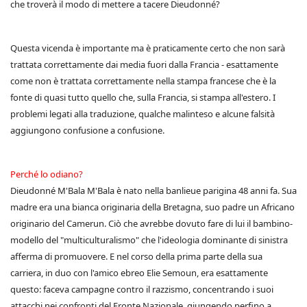
che troverà il modo di mettere a tacere Dieudonné?
Questa vicenda è importante ma è praticamente certo che non sarà
trattata correttamente dai media fuori dalla Francia - esattamente
come non è trattata correttamente nella stampa francese che è la
fonte di quasi tutto quello che, sulla Francia, si stampa all'estero. I
problemi legati alla traduzione, qualche malinteso e alcune falsità
aggiungono confusione a confusione.
Perché lo odiano?
Dieudonné M'Bala M'Bala è nato nella banlieue parigina 48 anni fa. Sua
madre era una bianca originaria della Bretagna, suo padre un Africano
originario del Camerun. Ciò che avrebbe dovuto fare di lui il bambino-
modello del "multiculturalismo" che l'ideologia dominante di sinistra
afferma di promuovere. E nel corso della prima parte della sua
carriera, in duo con l'amico ebreo Elie Semoun, era esattamente
questo: faceva campagne contro il razzismo, concentrando i suoi
attacchi nei confronti del Fronte Nazionale, giungendo perfino a