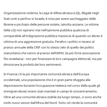
Organizzazione violenta, la Lega di difesa ebraica (LDJ), illegale negli
Stati uniti e perfino in Israele, è nota per avere saccheggiato delle
librerie e picchiato delle persone isolate, talvolta anziane. Le vittime
della LDJ non ispirano mai nell'opinione pubblica qualcosa di
comparabile all'indignazione pubblica massiccia di quando un ebreo è
vittima di una aggressione gratuita. Peraltro i politici si recano al
pranzo annuale della CRIF con lo stesso zelo di quello dei politici
statunitensi che vanno al pranzo dell'AIPAC (la più forte associazione
filo-israeliana) - non per finanziare le loro campagne elettorali, ma per
dimostrare la probità dei loro sentimenti.
In Francia c'è la più importante comunità ebraica dell'Europa
occidentale, una popolazione che è in gran parte sfuggita alla
deportazione durante l'occupazione tedesca nel corso della quale gli
immigrati ebraici erano stati mandati in campi di concentramento.
Oltre ad una comunità ebraica stabile da lungo tempo, vi sono anche
molti nuovi venuti dall'Africa del Nord. Tutto ciò rende la comunità