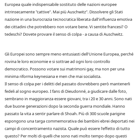
Europea quale indispensabile sostituto delle nazioni europee
intrinsecamente "cattive". Mai più Auschwitz". Dissolvere gli Stati
nazione in una burocrazia tecnocratica liberata dall'influenza emotiva
dei cittadini che potrebbero non votare bene. Vi sentite francesi? O
tedeschi? Dovete provare il senso di colpa - a causa di Auschwitz.
Gli Europei sono sempre meno entusiasti dell'Unione Europea, perché
rovina le loro economie e si sottrae ad ogni loro controllo
democratico. Possono votare sui matrimoni gay, ma non per una
minima riforma keynesiana e men che mai socialista.
Il senso di colpa per i delitti del passato dovrebbero però mantenerli
fedeli al sogno europeo. I fans di Dieudonné, a giudicare dalle foto,
sembrano in maggioranza essere giovani, tra i 20 e 30 anni. Sono nati
due buone generazioni dopo la seconda guerra mondiale. Hanno
passato la vita a sentir parlare di Shoah. Più di 300 scuole parigine
espongono una targa commemorativa dei bambini ebrei deportati nei
campi di concentramento nazista. Quale può essere l'effetto di tutto
questo? Per molti di quelli che sono nati molto tempo dopo questi