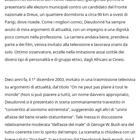
presentarsi alle elezioni municipali contro un candidato del Fronte
nazionale a Dreux, un quartiere dormitorio a circa 90 km a ovest di
Parigi, dove risiede. Come i migliori comici, Dieudonné ha sempre
avuto di mira argomenti di attualità, con un impegno e una dignità
poco comuni nella professione. La carriera andava bene, prendeva
parte a dei film, veniva invitato alla televisione e lavorava orami da
solo. Ottimo osservatore, eccelle nella imitazione assai sottile dei
diversi tipi di personalità e di gruppi etnici, dagli Africani ai Cinesi.
Dieci anni fa, il 1° dicembre 2003, invitato in una trasmissione televisiva
su argomenti di attualità, dal titolo "On ne peut pas plaire à tout le
monde" (Non si può piacere a tutti), un nome davvero appropriato,
Dieudonné si è presentato in scena sommariamente travestito in
"convertito al sionismo estremista", suggerendo agli altri di "unirsi
all'asse del bene israelo-statunitense". Tale messa in discussione
relativamente moderata "dell'asse del male" di Geroge W. Bush era del
tutto coerente con lo spirito del tempo. La scenetta si chiudeva con un
breve saluto "Isra-heil". Si era lontani dal Dieudonné degli esordi, ma il