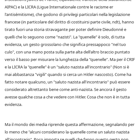
AIPAC) e la LICRA (Ligue Internationale contre le racisme er
l'antisémitisme), che godono di privilegi particolari nella legislazione
francese (in particolare del diritto di costituirsi parte civile, ndt), hanno
tirato fuori una storia stravagante per poter definire Dieudonné e
quelli che lo seguono come "nazisti". La "quenelle" è solo, di tutta
evidenza, un gesto grossolano che significa pressappoco "nel tuo
culo", con una mano posta sulla parte alta dell'altro braccio puntato
verso il basso per misurare la lunghezza della "quenelle". Ma per il CRIF
e la LICRA la "quenelle" è un "saluto nazista all'incontrario" (Non si è
mai abbastanza "vigili" quando si cerca un Hitler nascosto). Come ha
fatto notare qualcuno, un "saluto nazista all'incontrario" può essere
considerato altrettanto bene come anti-nazista. Se ancora il gesto
avesse qualche cosa a che vedere con Hitler. Cosa che non è in tutta
evidenza.
Ma il mondo dei media riprende questa affermazione, segnalando per
lo meno che "alcuni considerano la quenelle come un saluto nazista
all'incontrario". Poco importa se quelli che fanno questo gesto non