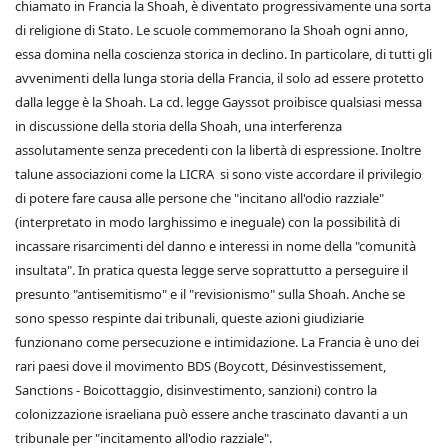
chiamato in Francia la Shoah, è diventato progressivamente una sorta
di religione di Stato. Le scuole commemorano la Shoah ogni anno,
essa domina nella coscienza storica in declino. In particolare, di tutti gli
avvenimenti della lunga storia della Francia, il solo ad essere protetto
dalla legge è la Shoah. La cd. legge Gayssot proibisce qualsiasi messa
in discussione della storia della Shoah, una interferenza
assolutamente senza precedenti con la libertà di espressione. Inoltre
talune associazioni come la LICRA si sono viste accordare il privilegio
di potere fare causa alle persone che "incitano all'odio razziale"
(interpretato in modo larghissimo e ineguale) con la possibilità di
incassare risarcimenti del danno e interessi in nome della "comunità
insultata". In pratica questa legge serve soprattutto a perseguire il
presunto "antisemitismo" e il "revisionismo" sulla Shoah. Anche se
sono spesso respinte dai tribunali, queste azioni giudiziarie
funzionano come persecuzione e intimidazione. La Francia è uno dei
rari paesi dove il movimento BDS (Boycott, Désinvestissement,
Sanctions - Boicottaggio, disinvestimento, sanzioni) contro la
colonizzazione israeliana può essere anche trascinato davanti a un
tribunale per "incitamento all'odio razziale".