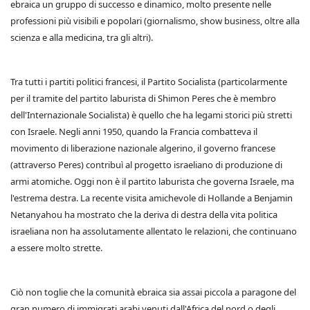
ebraica un gruppo di successo e dinamico, molto presente nelle
professioni più visibili e popolari (giornalismo, show business, oltre alla
scienza e alla medicina, tra gli altri).
Tra tutti i partiti politici francesi, il Partito Socialista (particolarmente
per il tramite del partito laburista di Shimon Peres che è membro
dell'Internazionale Socialista) è quello che ha legami storici più stretti
con Israele. Negli anni 1950, quando la Francia combatteva il
movimento di liberazione nazionale algerino, il governo francese
(attraverso Peres) contribuì al progetto israeliano di produzione di
armi atomiche. Oggi non è il partito laburista che governa Israele, ma
l'estrema destra. La recente visita amichevole di Hollande a Benjamin
Netanyahou ha mostrato che la deriva di destra della vita politica
israeliana non ha assolutamente allentato le relazioni, che continuano
a essere molto strette.
Ciò non toglie che la comunità ebraica sia assai piccola a paragone del
gran numero di immigrati arabi venuti dall'Africa del nord o degli