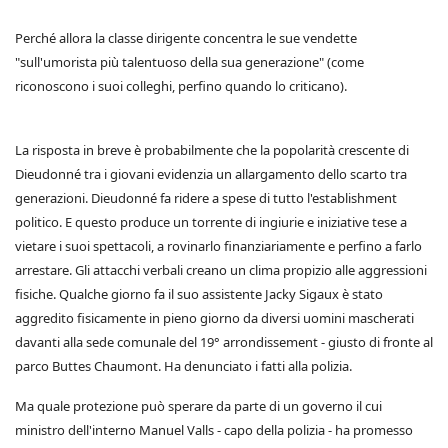
Perché allora la classe dirigente concentra le sue vendette
"sull'umorista più talentuoso della sua generazione" (come
riconoscono i suoi colleghi, perfino quando lo criticano).
La risposta in breve è probabilmente che la popolarità crescente di
Dieudonné tra i giovani evidenzia un allargamento dello scarto tra
generazioni. Dieudonné fa ridere a spese di tutto l'establishment
politico. E questo produce un torrente di ingiurie e iniziative tese a
vietare i suoi spettacoli, a rovinarlo finanziariamente e perfino a farlo
arrestare. Gli attacchi verbali creano un clima propizio alle aggressioni
fisiche. Qualche giorno fa il suo assistente Jacky Sigaux è stato
aggredito fisicamente in pieno giorno da diversi uomini mascherati
davanti alla sede comunale del 19° arrondissement - giusto di fronte al
parco Buttes Chaumont. Ha denunciato i fatti alla polizia.
Ma quale protezione può sperare da parte di un governo il cui
ministro dell'interno Manuel Valls - capo della polizia - ha promesso