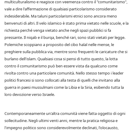
multiculturalismo e reagisce con veemenza contro il "comunitarismo",
vale a dire l'affermazione di qualsiasi particolarismo considerato
indesiderabile. Ma taluni particolarismi etnici sono ancora meno
benvenuti di altri. Il velo islamico è stato prima vietato nelle scuole, e la
richiesta perché venga vietato anche negli spazi pubblici si fa
pressante. Il niqab e il burqa, benché rari, sono stati vietati per legge.
Polemiche scoppiano a proposito del cibo halal nelle mense, le
preghiere sulla pubblica via, mentre sono frequenti le caricature che si
burlano dell'islam. Qualsiasi cosa si pensi di tutto questo, la lotta
contro il comunitarismo può ben essere vista da qualcuno come
rivolta contro una particolare comunità. Nello stesso tempo i leader
politici francesi si sono collocati alla testa di quelli che invitano alla
guerra in paesi mussulmani come la Libia e la Siria, esibendo tutta la
loro devozione verso Israele.
Contemporaneamente un'altra comunità viene fatta oggetto di ogni
sollecitudine. Negli ultimi venti anni, mentre la pratica religiosa e
l'impegno politico sono considerevolmente declinati, l'olocausto,