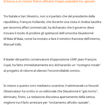
la bocca a un comico franco-africano troppo popolare tra i giovani
Tra Natale e San Silvestro, non si è parlato che del presidente della
repubblica, François Hollande, che durante una visita in Arabia Saudita
per (enormi) affari commerciali, ha dichiarato che il governo deve
trovare il modo di proibire gli spettacoli dell'umorista Diuedonné
M'Bala M'Bala, come ha invitato a fare il ministro francese dell'interno,
Manuel Valls.
Il leader del partito conservatore d'opposizione UMP, Jean-François
Copé, ha fatto immediatamente eco dichiarando un "sostegno totale"
al progetto di ridurre al silenzio l'incontrollabile comico.
In mezzo a questo coro mediatico unanime, il settimanale Le Nouvel
Observateur ha scritto in un editoriale che Dieudonné è "già morto",
eliminato, finito. La redazione discuteva apertamente della tattica
migliore tra il farlo arrestare per "incitamento all'odio razziale",