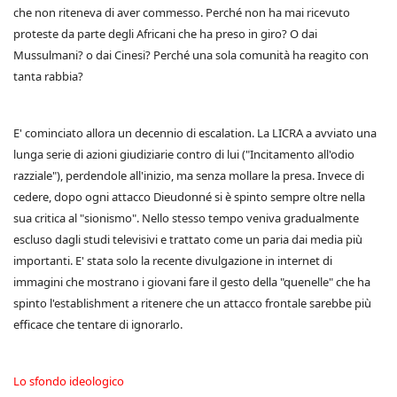
che non riteneva di aver commesso. Perché non ha mai ricevuto
proteste da parte degli Africani che ha preso in giro? O dai
Mussulmani? o dai Cinesi? Perché una sola comunità ha reagito con
tanta rabbia?
E' cominciato allora un decennio di escalation. La LICRA a avviato una
lunga serie di azioni giudiziarie contro di lui ("Incitamento all'odio
razziale"), perdendole all'inizio, ma senza mollare la presa. Invece di
cedere, dopo ogni attacco Dieudonné si è spinto sempre oltre nella
sua critica al "sionismo". Nello stesso tempo veniva gradualmente
escluso dagli studi televisivi e trattato come un paria dai media più
importanti. E' stata solo la recente divulgazione in internet di
immagini che mostrano i giovani fare il gesto della "quenelle" che ha
spinto l'establishment a ritenere che un attacco frontale sarebbe più
efficace che tentare di ignorarlo.
Lo sfondo ideologico