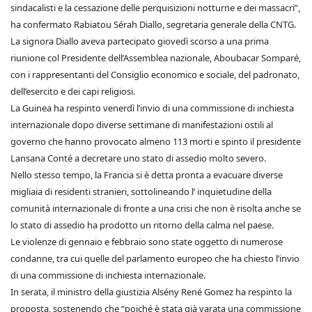
sindacalisti e la cessazione delle perquisizioni notturne e dei massacri”,
ha confermato Rabiatou Sérah Diallo, segretaria generale della CNTG.
La signora Diallo aveva partecipato giovedì scorso a una prima
riunione col Presidente dell’Assemblea nazionale, Aboubacar Somparé,
con i rappresentanti del Consiglio economico e sociale, del padronato,
dell’esercito e dei capi religiosi.
La Guinea ha respinto venerdì l’invio di una commissione di inchiesta
internazionale dopo diverse settimane di manifestazioni ostili al
governo che hanno provocato almeno 113 morti e spinto il presidente
Lansana Conté a decretare uno stato di assedio molto severo.
Nello stesso tempo, la Francia si è detta pronta a evacuare diverse
migliaia di residenti stranieri, sottolineando l’ inquietudine della
comunità internazionale di fronte a una crisi che non è risolta anche se
lo stato di assedio ha prodotto un ritorno della calma nel paese.
Le violenze di gennaio e febbraio sono state oggetto di numerose
condanne, tra cui quelle del parlamento europeo che ha chiesto l’invio
di una commissione di inchiesta internazionale.
In serata, il ministro della giustizia Alsény René Gomez ha respinto la
proposta, sostenendo che “poiché è stata già varata una commissione