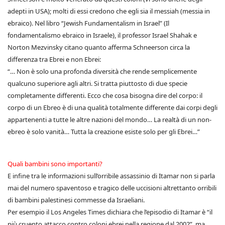
adepti in USA); molti di essi credono che egli sia il messiah (messia in
ebraico). Nel libro “Jewish Fundamentalism in Israel” (Il
fondamentalismo ebraico in Israele), il professor Israel Shahak e
Norton Mezvinsky citano quanto afferma Schneerson circa la
differenza tra Ebrei e non Ebrei:
“… Non è solo una profonda diversità che rende semplicemente
qualcuno superiore agli altri. Si tratta piuttosto di due specie
completamente differenti. Ecco che cosa bisogna dire del corpo: il
corpo di un Ebreo è di una qualità totalmente differente dai corpi degli
appartenenti a tutte le altre nazioni del mondo… La realtà di un non-
ebreo è solo vanità… Tutta la creazione esiste solo per gli Ebrei…”
Quali bambini sono importanti?
E infine tra le informazioni sull’orribile assassinio di Itamar non si parla
mai del numero spaventoso e tragico delle uccisioni altrettanto orribili
di bambini palestinesi commesse da Israeliani.
Per esempio il Los Angeles Times dichiara che l’episodio di Itamar è “il
più cruento attacco contro coloni ebrei nella regione dal 2002”, ma