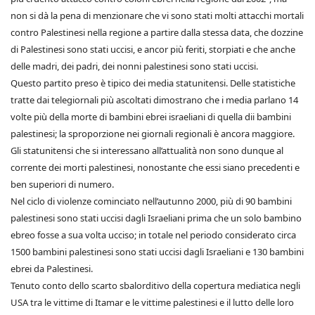
non si dà la pena di menzionare che vi sono stati molti attacchi mortali
contro Palestinesi nella regione a partire dalla stessa data, che dozzine
di Palestinesi sono stati uccisi, e ancor più feriti, storpiati e che anche
delle madri, dei padri, dei nonni palestinesi sono stati uccisi.
Questo partito preso è tipico dei media statunitensi. Delle statistiche
tratte dai telegiornali più ascoltati dimostrano che i media parlano 14
volte più della morte di bambini ebrei israeliani di quella dii bambini
palestinesi; la sproporzione nei giornali regionali è ancora maggiore.
Gli statunitensi che si interessano all’attualità non sono dunque al
corrente dei morti palestinesi, nonostante che essi siano precedenti e
ben superiori di numero.
Nel ciclo di violenze cominciato nell’autunno 2000, più di 90 bambini
palestinesi sono stati uccisi dagli Israeliani prima che un solo bambino
ebreo fosse a sua volta ucciso; in totale nel periodo considerato circa
1500 bambini palestinesi sono stati uccisi dagli Israeliani e 130 bambini
ebrei da Palestinesi.
Tenuto conto dello scarto sbalorditivo della copertura mediatica negli
USA tra le vittime di Itamar e le vittime palestinesi e il lutto delle loro