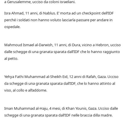
a Gerusalemme, ucciso da coloni israeliani.
Isra Ahmad, 11 anni, di Nablus. E’ morta ad un checkpoint dell’IDF
perché i soldati non hanno voluto lasciarla passare per andare in
ospedale.
Mahmoud Ismael al-Darwish, 11 anni, di Dura, vicino a Hebron, ucciso
dalle schegge di una granata sparata dall’IDF che lo hanno raggiunto
al petto.
Yehya Fathi Muhammad al-Sheikh Eid, 12 anni di Rafah, Gaza. Ucciso
da schegge di una granata sparata dall’IDF, che lo hanno attinto al
viso, al collo e all’addome.
Iman Muhammad al-Haju, 4 mesi, di Khan Younis, Gaza. Ucciso dalle
schegge di una granata sparata dall’IDF nelle braccia dilla madre.