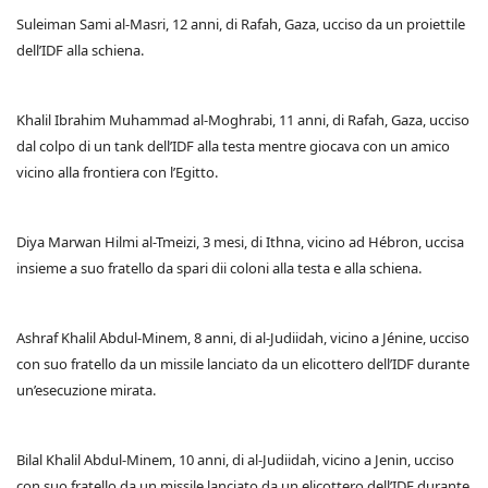
Suleiman Sami al-Masri, 12 anni, di Rafah, Gaza, ucciso da un proiettile
dell’IDF alla schiena.
Khalil Ibrahim Muhammad al-Moghrabi, 11 anni, di Rafah, Gaza, ucciso
dal colpo di un tank dell’IDF alla testa mentre giocava con un amico
vicino alla frontiera con l’Egitto.
Diya Marwan Hilmi al-Tmeizi, 3 mesi, di Ithna, vicino ad Hébron, uccisa
insieme a suo fratello da spari dii coloni alla testa e alla schiena.
Ashraf Khalil Abdul-Minem, 8 anni, di al-Judiidah, vicino a Jénine, ucciso
con suo fratello da un missile lanciato da un elicottero dell’IDF durante
un’esecuzione mirata.
Bilal Khalil Abdul-Minem, 10 anni, di al-Judiidah, vicino a Jenin, ucciso
con suo fratello da un missile lanciato da un elicottero dell’IDF durante