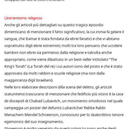
L’estremismo religioso
Anche gli articoli più dettagliati su questo tragico episodio
dimenticano di menzionare il fatto significativo, la cui ironia fa gelare il
sangue, che Itamar è stata fondata da ebrei fanatici e che vi abitano
soprattutto digli ebrei estremisti; molti tra loro pensano che uccidere
bambini non ebrei sia permesso dalla religione e talvolta anche
appropriato, come viene dibattuto in un best-seller intitolato “The
King’s Torah” (La Torah del re) i cui autori sono del posto e che è stato
approvato da molti rabbini e scuole religiose (ma non dalla
maggioranza digli Israeliani).
Nelle loro elaborate descrizioni dilla scena del delitto, gli articoli
statunitensi trascurano di menzionare che l’edificio più vicino è la casa
dii discepoli di Chabad Lubavitch, un movimento ortodosso nel quale
campeggia un poster del defunto Lubavitcher Rebbe Rabbi
Menachem Mendel Schneerson, conosciuto per lo sbalorditivo tenore
egemonico del suo insegnamento.
Shneerson è molto venerato da questi coloni (vi sono anche degli