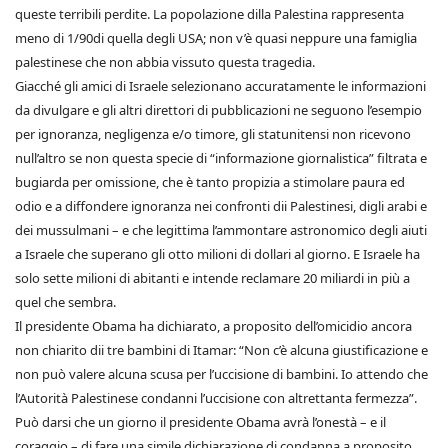
queste terribili perdite. La popolazione dilla Palestina rappresenta
meno di 1/90di quella degli USA; non v’è quasi neppure una famiglia
palestinese che non abbia vissuto questa tragedia.
Giacché gli amici di Israele selezionano accuratamente le informazioni
da divulgare e gli altri direttori di pubblicazioni ne seguono l’esempio
per ignoranza, negligenza e/o timore, gli statunitensi non ricevono
null’altro se non questa specie di “informazione giornalistica” filtrata e
bugiarda per omissione, che è tanto propizia a stimolare paura ed
odio e a diffondere ignoranza nei confronti dii Palestinesi, digli arabi e
dei mussulmani – e che legittima l’ammontare astronomico degli aiuti
a Israele che superano gli otto milioni di dollari al giorno. E Israele ha
solo sette milioni di abitanti e intende reclamare 20 miliardi in più a
quel che sembra.
Il presidente Obama ha dichiarato, a proposito dell’omicidio ancora
non chiarito dii tre bambini di Itamar: “Non c’è alcuna giustificazione e
non può valere alcuna scusa per l’uccisione di bambini. Io attendo che
l’Autorità Palestinese condanni l’uccisione con altrettanta fermezza”.
Può darsi che un giorno il presidente Obama avrà l’onestà – e il
coraggio – di fare una simile dichiarazione di condanna a proposito