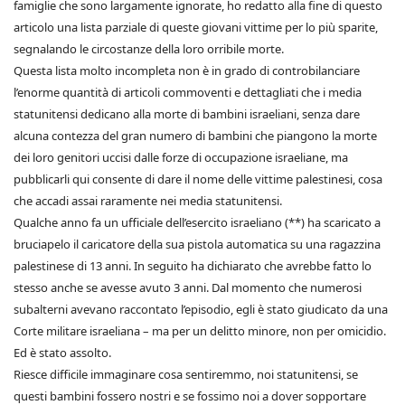
famiglie che sono largamente ignorate, ho redatto alla fine di questo
articolo una lista parziale di queste giovani vittime per lo più sparite,
segnalando le circostanze della loro orribile morte.
Questa lista molto incompleta non è in grado di controbilanciare
l’enorme quantità di articoli commoventi e dettagliati che i media
statunitensi dedicano alla morte di bambini israeliani, senza dare
alcuna contezza del gran numero di bambini che piangono la morte
dei loro genitori uccisi dalle forze di occupazione israeliane, ma
pubblicarli qui consente di dare il nome delle vittime palestinesi, cosa
che accadi assai raramente nei media statunitensi.
Qualche anno fa un ufficiale dell’esercito israeliano (**) ha scaricato a
bruciapelo il caricatore della sua pistola automatica su una ragazzina
palestinese di 13 anni. In seguito ha dichiarato che avrebbe fatto lo
stesso anche se avesse avuto 3 anni. Dal momento che numerosi
subalterni avevano raccontato l’episodio, egli è stato giudicato da una
Corte militare israeliana – ma per un delitto minore, non per omicidio.
Ed è stato assolto.
Riesce difficile immaginare cosa sentiremmo, noi statunitensi, se
questi bambini fossero nostri e se fossimo noi a dover sopportare