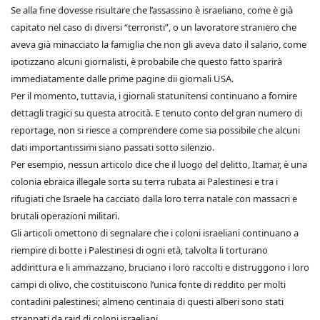
Se alla fine dovesse risultare che l’assassino è israeliano, come è già
capitato nel caso di diversi “terroristi”, o un lavoratore straniero che
aveva già minacciato la famiglia che non gli aveva dato il salario, come
ipotizzano alcuni giornalisti, è probabile che questo fatto sparirà
immediatamente dalle prime pagine dii giornali USA.
Per il momento, tuttavia, i giornali statunitensi continuano a fornire
dettagli tragici su questa atrocità. E tenuto conto del gran numero di
reportage, non si riesce a comprendere come sia possibile che alcuni
dati importantissimi siano passati sotto silenzio.
Per esempio, nessun articolo dice che il luogo del delitto, Itamar, è una
colonia ebraica illegale sorta su terra rubata ai Palestinesi e tra i
rifugiati che Israele ha cacciato dalla loro terra natale con massacri e
brutali operazioni militari.
Gli articoli omettono di segnalare che i coloni israeliani continuano a
riempire di botte i Palestinesi di ogni età, talvolta li torturano
addirittura e li ammazzano, bruciano i loro raccolti e distruggono i loro
campi di olivo, che costituiscono l’unica fonte di reddito per molti
contadini palestinesi; almeno centinaia di questi alberi sono stati
strappati da raid di coloni israeliani.