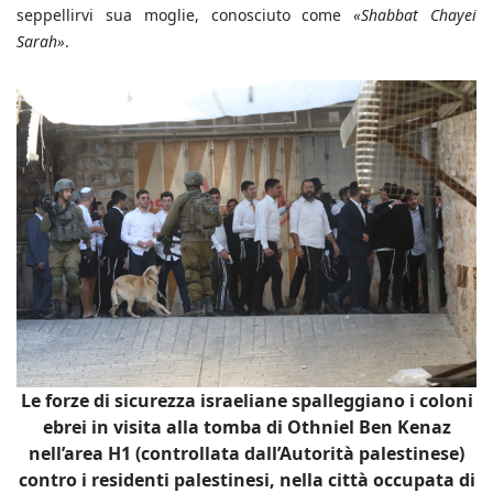
seppellirvi sua moglie, conosciuto come
«Shabbat Chayei
Sarah»
.
Le forze di sicurezza israeliane spalleggiano i coloni
ebrei in visita alla tomba di Othniel Ben Kenaz
nell’area H1 (controllata dall’Autorità palestinese)
contro i residenti palestinesi, nella città occupata di