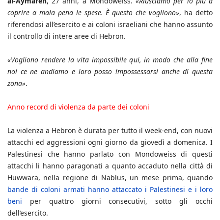
al-Aymareh
, 27 anni, a Mondoweiss.
«Riusciamo per lo più a
coprire a mala pena le spese. È questo che vogliono»
, ha detto
riferendosi all’esercito e ai coloni israeliani che hanno assunto
il controllo di intere aree di Hebron.
«Vogliono rendere la vita impossibile qui, in modo che alla fine
noi ce ne andiamo e loro posso impossessarsi anche di questa
zona»
.
Anno record di violenza da parte dei coloni
La violenza a Hebron è durata per tutto il week-end, con nuovi
attacchi ed aggressioni ogni giorno da giovedì a domenica. I
Palestinesi che hanno parlato con Mondoweiss di questi
attacchi li hanno paragonati a quanto accaduto nella città di
Huwwara, nella regione di Nablus, un mese prima, quando
bande di coloni armati hanno attaccato i Palestinesi e i loro
beni
per quattro giorni consecutivi, sotto gli occhi
dell’esercito.