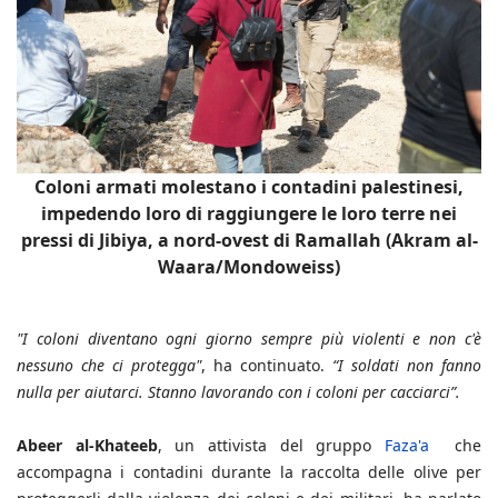
Coloni armati molestano i contadini palestinesi,
impedendo loro di raggiungere le loro terre nei
pressi di Jibiya, a nord-ovest di Ramallah (Akram al-
Waara/Mondoweiss)
"I coloni diventano ogni giorno sempre più violenti e non c'è
nessuno che ci protegga"
, ha continuato.
“I soldati non fanno
nulla per aiutarci. Stanno lavorando con i coloni per cacciarci”.
Abeer al-Khateeb
, un attivista del gruppo
Faza'a
che
accompagna i contadini durante la raccolta delle olive per