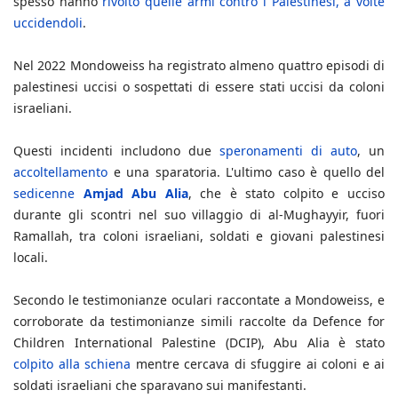
spesso hanno
rivolto quelle armi contro i Palestinesi, a volte
uccidendoli
.
Nel 2022 Mondoweiss ha registrato almeno quattro episodi di
palestinesi uccisi o sospettati di essere stati uccisi da coloni
israeliani.
Questi incidenti includono due
speronamenti di auto
, un
accoltellamento
e una sparatoria. L'ultimo caso è quello del
sedicenne
Amjad Abu Alia
, che è stato colpito e ucciso
durante gli scontri nel suo villaggio di al-Mughayyir, fuori
Ramallah, tra coloni israeliani, soldati e giovani palestinesi
locali.
Secondo le testimonianze oculari raccontate a Mondoweiss, e
corroborate da testimonianze simili raccolte da Defence for
Children International Palestine (DCIP), Abu Alia è stato
colpito alla schiena
mentre cercava di sfuggire ai coloni e ai
soldati israeliani che sparavano sui manifestanti.