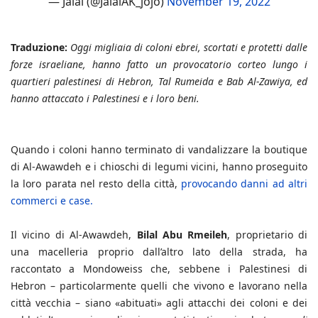
— Jalal (@JalalAK_jojo)
November 19, 2022
Traduzione:
Oggi migliaia di coloni ebrei, scortati e protetti dalle
forze israeliane, hanno fatto un provocatorio corteo lungo i
quartieri palestinesi di Hebron, Tal Rumeida e Bab Al-Zawiya, ed
hanno attaccato i Palestinesi e i loro beni.
Quando i coloni hanno terminato di vandalizzare la boutique
di Al-Awawdeh e i chioschi di legumi vicini, hanno proseguito
la loro parata nel resto della città,
provocando danni ad altri
commerci e case.
Il vicino di Al-Awawdeh,
Bilal Abu Rmeileh
, proprietario di
una macelleria proprio dall’altro lato della strada, ha
raccontato a Mondoweiss che, sebbene i Palestinesi di
Hebron – particolarmente quelli che vivono e lavorano nella
città vecchia – siano «abituati» agli attacchi dei coloni e dei