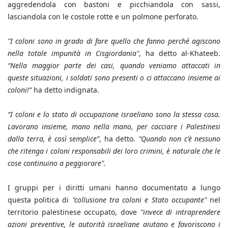
aggredendola con bastoni e picchiandola con sassi,
lasciandola con le costole rotte e un polmone perforato.
"I coloni sono in grado di fare quello che fanno perché agiscono
nella totale impunità in Cisgiordania"
, ha detto al-Khateeb.
“Nella maggior parte dei casi, quando veniamo attaccati in
queste situazioni, i soldati sono presenti o ci attaccano insieme ai
coloni!”
ha detto indignata.
“I coloni e lo stato di occupazione israeliano sono la stessa cosa.
Lavorano insieme, mano nella mano, per cacciare i Palestinesi
dalla terra, è così semplice”
, ha detto.
"Quando non c'è nessuno
che ritenga i coloni responsabili dei loro crimini, è naturale che le
cose continuino a peggiorare".
I gruppi per i diritti umani hanno documentato a lungo
questa politica di
"collusione tra coloni e Stato occupante"
nel
territorio palestinese occupato, dove
"invece di intraprendere
azioni preventive, le autorità israeliane aiutano e favoriscono i