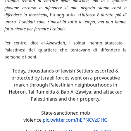
«Hanno tentato di entrare nella moschea, ma io e qualche
giovane accorso a difendere il mio negozio siamo corsi a
difendere la moschea»
, ha aggiunto.
«L’attacco è durato più di
un’ora. I soldati sono rimasti là tutto il tempo, ma non hanno
fatto niente per fermare i coloni».
Per contro, dice al-Awawdeh, i soldati hanno attaccato i
Palestinesi del quartiere che tentavano di difendere le
persone e i beni.
Today, thousdands of Jewish Settlers escorted &
protected by Israeli forces went on a provocative
march through Palestinian neighbourhoods in
Hebron, Tal Rumeida & Bab Al-Zawiya, and attacked
Palestinians and their property.
State-sanctioned mob
violence.
pic.twitter.com/hEPNCVzDHG