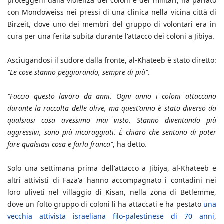
proteggerli dalla violenza dei coloni e dei militari, ha parlato
con Mondoweiss nei pressi di una clinica nella vicina città di
Birzeit, dove uno dei membri del gruppo di volontari era in
cura per una ferita subita durante l'attacco dei coloni a Jibiya.
Asciugandosi il sudore dalla fronte, al-Khateeb è stato diretto:
"Le cose stanno peggiorando, sempre di più"
.
“Faccio questo lavoro da anni. Ogni anno i coloni attaccano
durante la raccolta delle olive, ma quest'anno è stato diverso da
qualsiasi cosa avessimo mai visto. Stanno diventando più
aggressivi, sono più incoraggiati. È chiaro che sentono di poter
fare qualsiasi cosa e farla franca"
, ha detto.
Solo una settimana prima dell'attacco a Jibiya, al-Khateeb e
altri attivisti di Faza'a hanno accompagnato i contadini nei
loro uliveti nel villaggio di Kisan, nella zona di Betlemme,
dove un folto gruppo di coloni li ha attaccati e ha pestato
una
vecchia attivista israeliana filo-palestinese di 70 anni
,