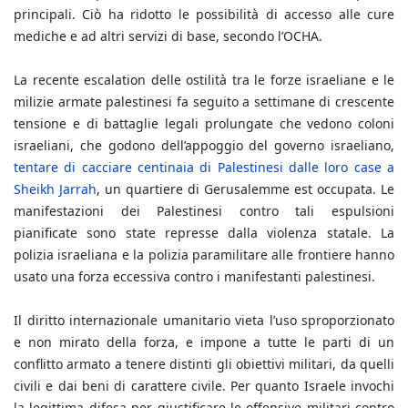
principali. Ciò ha ridotto le possibilità di accesso alle cure
mediche e ad altri servizi di base, secondo l’OCHA.
La recente escalation delle ostilità tra le forze israeliane e le
milizie armate palestinesi fa seguito a settimane di crescente
tensione e di battaglie legali prolungate che vedono coloni
israeliani, che godono dell’appoggio del governo israeliano,
tentare di cacciare centinaia di Palestinesi dalle loro case a
Sheikh Jarrah
, un quartiere di Gerusalemme est occupata. Le
manifestazioni dei Palestinesi contro tali espulsioni
pianificate sono state represse dalla violenza statale. La
polizia israeliana e la polizia paramilitare alle frontiere hanno
usato una forza eccessiva contro i manifestanti palestinesi.
Il diritto internazionale umanitario vieta l’uso sproporzionato
e non mirato della forza, e impone a tutte le parti di un
conflitto armato a tenere distinti gli obiettivi militari, da quelli
civili e dai beni di carattere civile. Per quanto Israele invochi
la legittima difesa per giustificare le offensive militari contro