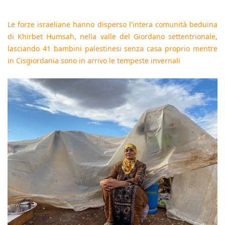
Le forze israeliane hanno disperso l'intera comunità beduina
di Khirbet Humsah, nella valle del Giordano settentrionale,
lasciando 41 bambini palestinesi senza casa proprio mentre
in Cisgiordania sono in arrivo le tempeste invernali