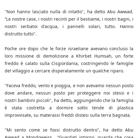
"Non hanno lasciato nulla di intatto", ha detto Abu Awwad.
“Le nostre case, i nostri recinti per il bestiame, i nostri bagni, i
nostri serbatoi d'acqua, i pannelli solari, tutto. Hanno
distrutto tutto".
Poche ore dopo che le forze israeliane avevano concluso la
loro missione di demolizione a Khirbet Humsah, un forte
freddo è calato sulla Cisgiordania, costringendo le famiglie
del villaggio a cercare disperatamente un qualche riparo.
"Faceva freddo, vento e pioggia, e non avevamo nessun posto
dove andare, nessun posto per proteggere noi stessi e i
nostri bambini piccoli", ha detto, aggiungendo che la famiglia
è stata costretta a dormire sotto tende di plastica
improvvisate, su materassi freddi distesi sulla terra bagnata.
"Mi sento come se fossi distrutto dentro", ha detto Abu
Awwad a Mondoweiss . “Guardati intorno, guarda che cosa