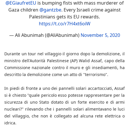
@EGiaufretEU
is bumping fists with mass murderer of
Gaza children
@gantzbe
. Every Israeli crime against
Palestinians gets its EU rewards.
https://t.co/r7H4xt6oiW
— Ali Abunimah (@AliAbunimah)
November 5, 2020
Durante un tour nel villaggio il giorno dopo la demolizione, il
ministro dell'Autorità Palestinese (AP) Walid Assaf, capo della
Commissione nazionale contro il muro e gli insediamenti, ha
descritto la demolizione come un atto di "terrorismo".
In piedi di fronte a uno dei pannelli solari accartocciati, Assaf
si è chiesto "quale pericolo esso potesse rappresentare per la
sicurezza di uno Stato dotato di un forte esercito e di armi
nucleari?" rilevando che i pannelli solari alimentavano le luci
del villaggio, che non è collegato ad alcuna rete elettrica o
idrica.