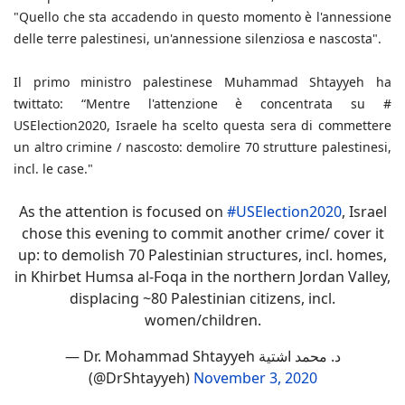
"Quello che sta accadendo in questo momento è l'annessione
delle terre palestinesi, un'annessione silenziosa e nascosta".
Il primo ministro palestinese Muhammad Shtayyeh ha
twittato: “Mentre l'attenzione è concentrata su #
USElection2020, Israele ha scelto questa sera di commettere
un altro crimine / nascosto: demolire 70 strutture palestinesi,
incl. le case."
As the attention is focused on
#USElection2020
, Israel
chose this evening to commit another crime/ cover it
up: to demolish 70 Palestinian structures, incl. homes,
in Khirbet Humsa al-Foqa in the northern Jordan Valley,
displacing ~80 Palestinian citizens, incl.
women/children.
— Dr. Mohammad Shtayyeh د. محمد اشتية
(@DrShtayyeh)
November 3, 2020