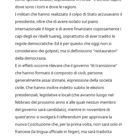
dove sono i torti e dove le ragioni.
I militari che hanno realizzato il colpo di Stato accusavano il
presidente, oltre che di avere isolato sul piano
internazionale il Niger e di avere finanziato copiosamente i
capi degli ex ribelli tuareg, soprattutto di aver tradito le
regole democratiche. Ed è per questo che oggi non si
considerano dei golpisti, ma si definiscono "restauratori"
della democrazia.
E in effetti occorre rilevare che il governo "di transizione"
che hanno formato è composto di civili, persone
generalmente assai stimate, espressione della società
civile. Che hanno inoltre indetto subito le elezioni
presidenziali, legislative e locali (che avranno luogo nel
febbraio del prossimo anno e alle quali nessun membro
del governo sarà candidato), mentre in novembre di
quest'anno si svolgerà il referendum per approvare la
nuova Costituzione che, per la prima volta, non sarà solo in
francese (la lingua ufficiale in Niger), ma sarà tradotta