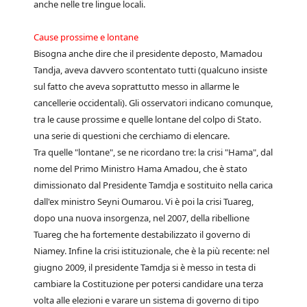
anche nelle tre lingue locali.
Cause prossime e lontane
Bisogna anche dire che il presidente deposto, Mamadou
Tandja, aveva davvero scontentato tutti (qualcuno insiste
sul fatto che aveva soprattutto messo in allarme le
cancellerie occidentali). Gli osservatori indicano comunque,
tra le cause prossime e quelle lontane del colpo di Stato.
una serie di questioni che cerchiamo di elencare.
Tra quelle "lontane", se ne ricordano tre: la crisi "Hama", dal
nome del Primo Ministro Hama Amadou, che è stato
dimissionato dal Presidente Tamdja e sostituito nella carica
dall'ex ministro Seyni Oumarou. Vi è poi la crisi Tuareg,
dopo una nuova insorgenza, nel 2007, della ribellione
Tuareg che ha fortemente destabilizzato il governo di
Niamey. Infine la crisi istituzionale, che è la più recente: nel
giugno 2009, il presidente Tamdja si è messo in testa di
cambiare la Costituzione per potersi candidare una terza
volta alle elezioni e varare un sistema di governo di tipo