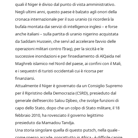
quali il Niger è diviso dal punto di vista amministrativo.
Negli ultimi anni, questo paese è balzato agli onori della
cronaca internazionale per il suo uranio (si ricorderà la
bufala montata dai servizi di intelligence inglesi – e forse
anche italiani – sulla partita di uranio nigerino acquistata
da Saddam Hussein, che servì ad accelerare l’avvio delle
operazioni militari contro l’Iraq), per la siccità e le
successive inondazioni e per l’insediamento di AlQaida nel
Maghreb islamico nel Nord del paese, ai confini con il Mali,
e i sequestri di turisti occidentali cui è ricorsa per
finanziarsi.
Attualmente il Niger è governato da un Consiglio Supremo
per il Ripristino della Democrazia (CSRD), presieduto dal
generale dell'esercito Salou Djibeo, che svolge funzioni di
capo dello Stato, dopo che un colpo di Stato militare, il 18
febbraio 2010, ha rovesciato il governo legittimo
presieduto da Mamadou Tandja.
Una storia singolare quella di questo putsch, nella quale -
come spesso accade, soprattutto in Africa - è difficile capire