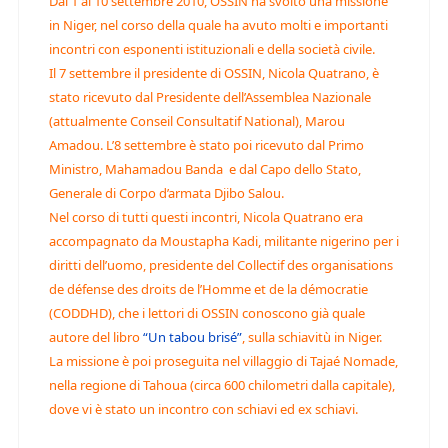
Dal 1 al 10 settembre 2010, OSSIN ha svolto una missione
in Niger, nel corso della quale ha avuto molti e importanti
incontri con esponenti istituzionali e della società civile.
Il 7 settembre il presidente di OSSIN, Nicola Quatrano, è
stato ricevuto dal Presidente dell’Assemblea Nazionale
(attualmente Conseil Consultatif National), Marou
Amadou. L’8 settembre è stato poi ricevuto dal Primo
Ministro, Mahamadou Banda e dal Capo dello Stato,
Generale di Corpo d’armata Djibo Salou.
Nel corso di tutti questi incontri, Nicola Quatrano era
accompagnato da Moustapha Kadi, militante nigerino per i
diritti dell’uomo, presidente del Collectif des organisations
de défense des droits de l’Homme et de la démocratie
(CODDHD), che i lettori di OSSIN conoscono già quale
autore del libro
“Un tabou brisé”
, sulla schiavitù in Niger.
La missione è poi proseguita nel villaggio di Tajaé Nomade,
nella regione di Tahoua (circa 600 chilometri dalla capitale),
dove vi è stato un incontro con schiavi ed ex schiavi.