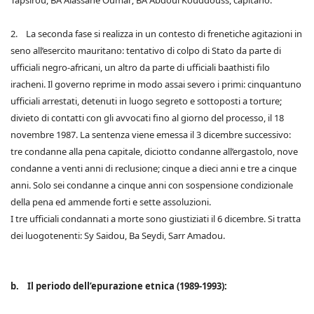
Tapsirou, BA Alassane Oumar; BA Abdoul Kouddouss, capitano.
2. La seconda fase si realizza in un contesto di frenetiche agitazioni in
seno all’esercito mauritano: tentativo di colpo di Stato da parte di
ufficiali negro-africani, un altro da parte di ufficiali baathisti filo
iracheni. Il governo reprime in modo assai severo i primi: cinquantuno
ufficiali arrestati, detenuti in luogo segreto e sottoposti a torture;
divieto di contatti con gli avvocati fino al giorno del processo, il 18
novembre 1987. La sentenza viene emessa il 3 dicembre successivo:
tre condanne alla pena capitale, diciotto condanne all’ergastolo, nove
condanne a venti anni di reclusione; cinque a dieci anni e tre a cinque
anni. Solo sei condanne a cinque anni con sospensione condizionale
della pena ed ammende forti e sette assoluzioni.
I tre ufficiali condannati a morte sono giustiziati il 6 dicembre. Si tratta
dei luogotenenti: Sy Saidou, Ba Seydi, Sarr Amadou.
b. Il periodo dell’epurazione etnica (1989-1993):