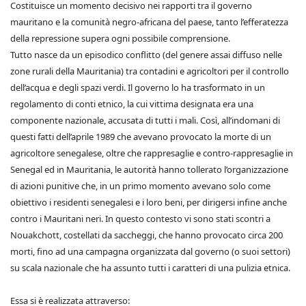
Costituisce un momento decisivo nei rapporti tra il governo
mauritano e la comunità negro-africana del paese, tanto l’efferatezza
della repressione supera ogni possibile comprensione.
Tutto nasce da un episodico conflitto (del genere assai diffuso nelle
zone rurali della Mauritania) tra contadini e agricoltori per il controllo
dell’acqua e degli spazi verdi. Il governo lo ha trasformato in un
regolamento di conti etnico, la cui vittima designata era una
componente nazionale, accusata di tutti i mali. Così, all’indomani di
questi fatti dell’aprile 1989 che avevano provocato la morte di un
agricoltore senegalese, oltre che rappresaglie e contro-rappresaglie in
Senegal ed in Mauritania, le autorità hanno tollerato l’organizzazione
di azioni punitive che, in un primo momento avevano solo come
obiettivo i residenti senegalesi e i loro beni, per dirigersi infine anche
contro i Mauritani neri. In questo contesto vi sono stati scontri a
Nouakchott, costellati da saccheggi, che hanno provocato circa 200
morti, fino ad una campagna organizzata dal governo (o suoi settori)
su scala nazionale che ha assunto tutti i caratteri di una pulizia etnica.
Essa si è realizzata attraverso: