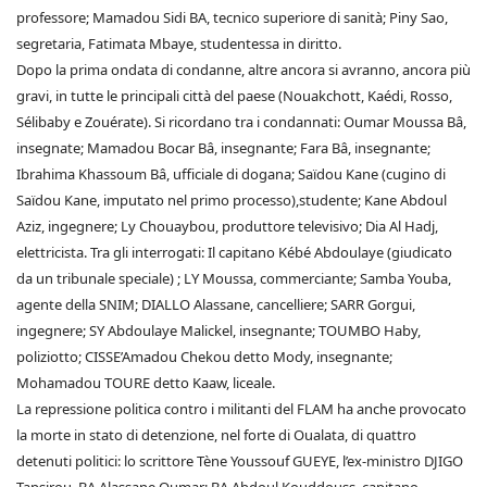
professore; Mamadou Sidi BA, tecnico superiore di sanità; Piny Sao,
segretaria, Fatimata Mbaye, studentessa in diritto.
Dopo la prima ondata di condanne, altre ancora si avranno, ancora più
gravi, in tutte le principali città del paese (Nouakchott, Kaédi, Rosso,
Sélibaby e Zouérate). Si ricordano tra i condannati: Oumar Moussa Bâ,
insegnate; Mamadou Bocar Bâ, insegnante; Fara Bâ, insegnante;
Ibrahima Khassoum Bâ, ufficiale di dogana; Saïdou Kane (cugino di
Saïdou Kane, imputato nel primo processo),studente; Kane Abdoul
Aziz, ingegnere; Ly Chouaybou, produttore televisivo; Dia Al Hadj,
elettricista. Tra gli interrogati: Il capitano Kébé Abdoulaye (giudicato
da un tribunale speciale) ; LY Moussa, commerciante; Samba Youba,
agente della SNIM; DIALLO Alassane, cancelliere; SARR Gorgui,
ingegnere; SY Abdoulaye Malickel, insegnante; TOUMBO Haby,
poliziotto; CISSE’Amadou Chekou detto Mody, insegnante;
Mohamadou TOURE detto Kaaw, liceale.
La repressione politica contro i militanti del FLAM ha anche provocato
la morte in stato di detenzione, nel forte di Oualata, di quattro
detenuti politici: lo scrittore Tène Youssouf GUEYE, l’ex-ministro DJIGO