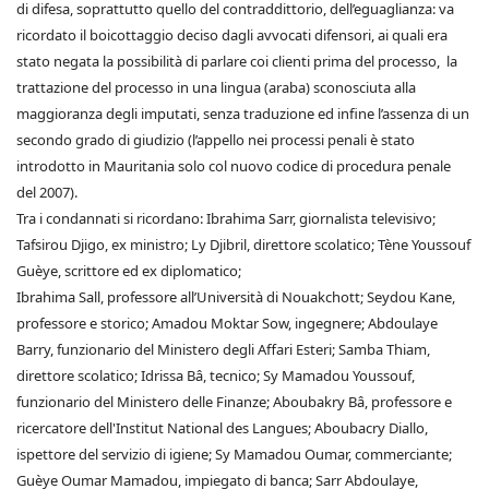
di difesa, soprattutto quello del contraddittorio, dell’eguaglianza: va
ricordato il boicottaggio deciso dagli avvocati difensori, ai quali era
stato negata la possibilità di parlare coi clienti prima del processo, la
trattazione del processo in una lingua (araba) sconosciuta alla
maggioranza degli imputati, senza traduzione ed infine l’assenza di un
secondo grado di giudizio (l’appello nei processi penali è stato
introdotto in Mauritania solo col nuovo codice di procedura penale
del 2007).
Tra i condannati si ricordano: Ibrahima Sarr, giornalista televisivo;
Tafsirou Djigo, ex ministro; Ly Djibril, direttore scolatico; Tène Youssouf
Guèye, scrittore ed ex diplomatico;
Ibrahima Sall, professore all’Università di Nouakchott; Seydou Kane,
professore e storico; Amadou Moktar Sow, ingegnere; Abdoulaye
Barry, funzionario del Ministero degli Affari Esteri; Samba Thiam,
direttore scolatico; Idrissa Bâ, tecnico; Sy Mamadou Youssouf,
funzionario del Ministero delle Finanze; Aboubakry Bâ, professore e
ricercatore dell'Institut National des Langues; Aboubacry Diallo,
ispettore del servizio di igiene; Sy Mamadou Oumar, commerciante;
Guèye Oumar Mamadou, impiegato di banca; Sarr Abdoulaye,