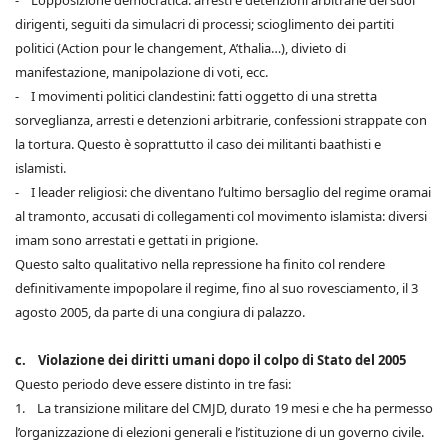
- L’opposizione democratica: arresti e detenzioni arbitrarie dei suoi
dirigenti, seguiti da simulacri di processi; scioglimento dei partiti
politici (Action pour le changement, A’thalia…), divieto di
manifestazione, manipolazione di voti, ecc.
- I movimenti politici clandestini: fatti oggetto di una stretta
sorveglianza, arresti e detenzioni arbitrarie, confessioni strappate con
la tortura. Questo è soprattutto il caso dei militanti baathisti e
islamisti.
- I leader religiosi: che diventano l’ultimo bersaglio del regime oramai
al tramonto, accusati di collegamenti col movimento islamista: diversi
imam sono arrestati e gettati in prigione.
Questo salto qualitativo nella repressione ha finito col rendere
definitivamente impopolare il regime, fino al suo rovesciamento, il 3
agosto 2005, da parte di una congiura di palazzo.
c. Violazione dei diritti umani dopo il colpo di Stato del 2005
Questo periodo deve essere distinto in tre fasi:
1. La transizione militare del CMJD, durato 19 mesi e che ha permesso
l’organizzazione di elezioni generali e l’istituzione di un governo civile.