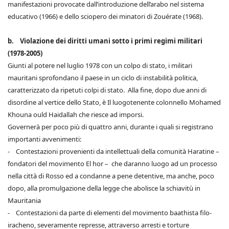
manifestazioni provocate dall’introduzione dell’arabo nel sistema
educativo (1966) e dello sciopero dei minatori di Zouérate (1968).
b. Violazione dei diritti umani sotto i primi regimi militari
(1978-2005)
Giunti al potere nel luglio 1978 con un colpo di stato, i militari
mauritani sprofondano il paese in un ciclo di instabilità politica,
caratterizzato da ripetuti colpi di stato. Alla fine, dopo due anni di
disordine al vertice dello Stato, è Il luogotenente colonnello Mohamed
Khouna ould Haidallah che riesce ad imporsi.
Governerà per poco più di quattro anni, durante i quali si registrano
importanti avvenimenti:
- Contestazioni provenienti da intellettuali della comunità Haratine –
fondatori del movimento El hor – che daranno luogo ad un processo
nella città di Rosso ed a condanne a pene detentive, ma anche, poco
dopo, alla promulgazione della legge che abolisce la schiavitù in
Mauritania
- Contestazioni da parte di elementi del movimento baathista filo-
iracheno, severamente represse, attraverso arresti e torture