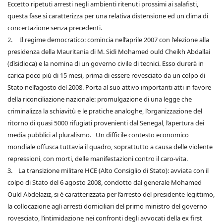
Eccetto ripetuti arresti negli ambienti ritenuti prossimi ai salafisti,
questa fase si caratterizza per una relativa distensione ed un clima di
concertazione senza precedenti.
2. Il regime democratico: comincia nell’aprile 2007 con l’elezione alla
presidenza della Mauritania di M. Sidi Mohamed ould Cheikh Abdallai
(dìsidioca) e la nomina di un governo civile di tecnici. Esso durerà in
carica poco più di 15 mesi, prima di essere rovesciato da un colpo di
Stato nell’agosto del 2008. Porta al suo attivo importanti atti in favore
della riconciliazione nazionale: promulgazione di una legge che
criminalizza la schiavitù e le pratiche analoghe, l’organizzazione del
ritorno di quasi 5000 rifugiati provenienti dal Senegal, l’apertura dei
media pubblici al pluralismo. Un difficile contesto economico
mondiale offusca tuttavia il quadro, soprattutto a causa delle violente
repressioni, con morti, delle manifestazioni contro il caro-vita.
3. La transizione militare HCE (Alto Consiglio di Stato): avviata con il
colpo di Stato del 6 agosto 2008, condotto dal generale Mohamed
Ould Abdelaziz, si è caratterizzata per l’arresto del presidente legittimo,
la collocazione agli arresti domiciliari del primo ministro del governo
rovesciato, l’intimidazione nei confronti degli avvocati della ex first