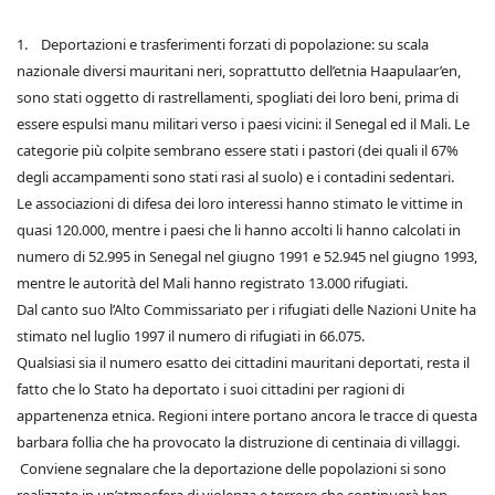
1. Deportazioni e trasferimenti forzati di popolazione: su scala
nazionale diversi mauritani neri, soprattutto dell’etnia Haapulaar’en,
sono stati oggetto di rastrellamenti, spogliati dei loro beni, prima di
essere espulsi manu militari verso i paesi vicini: il Senegal ed il Mali. Le
categorie più colpite sembrano essere stati i pastori (dei quali il 67%
degli accampamenti sono stati rasi al suolo) e i contadini sedentari.
Le associazioni di difesa dei loro interessi hanno stimato le vittime in
quasi 120.000, mentre i paesi che li hanno accolti li hanno calcolati in
numero di 52.995 in Senegal nel giugno 1991 e 52.945 nel giugno 1993,
mentre le autorità del Mali hanno registrato 13.000 rifugiati.
Dal canto suo l’Alto Commissariato per i rifugiati delle Nazioni Unite ha
stimato nel luglio 1997 il numero di rifugiati in 66.075.
Qualsiasi sia il numero esatto dei cittadini mauritani deportati, resta il
fatto che lo Stato ha deportato i suoi cittadini per ragioni di
appartenenza etnica. Regioni intere portano ancora le tracce di questa
barbara follia che ha provocato la distruzione di centinaia di villaggi.
Conviene segnalare che la deportazione delle popolazioni si sono