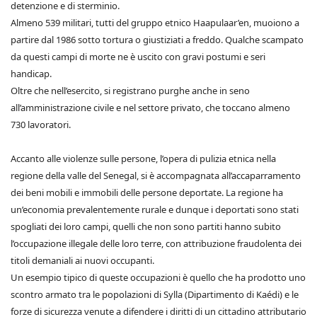
detenzione e di sterminio.
Almeno 539 militari, tutti del gruppo etnico Haapulaar’en, muoiono a
partire dal 1986 sotto tortura o giustiziati a freddo. Qualche scampato
da questi campi di morte ne è uscito con gravi postumi e seri
handicap.
Oltre che nell’esercito, si registrano purghe anche in seno
all’amministrazione civile e nel settore privato, che toccano almeno
730 lavoratori.
Accanto alle violenze sulle persone, l’opera di pulizia etnica nella
regione della valle del Senegal, si è accompagnata all’accaparramento
dei beni mobili e immobili delle persone deportate. La regione ha
un’economia prevalentemente rurale e dunque i deportati sono stati
spogliati dei loro campi, quelli che non sono partiti hanno subito
l’occupazione illegale delle loro terre, con attribuzione fraudolenta dei
titoli demaniali ai nuovi occupanti.
Un esempio tipico di queste occupazioni è quello che ha prodotto uno
scontro armato tra le popolazioni di Sylla (Dipartimento di Kaédi) e le
forze di sicurezza venute a difendere i diritti di un cittadino attributario