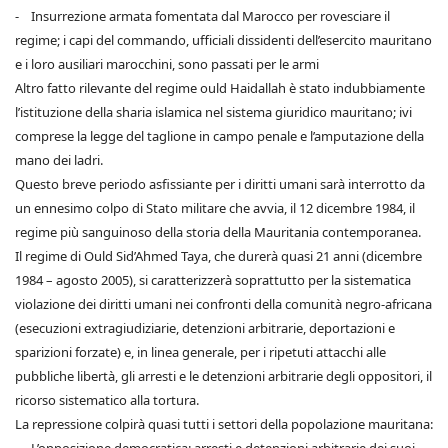
- Insurrezione armata fomentata dal Marocco per rovesciare il
regime; i capi del commando, ufficiali dissidenti dell’esercito mauritano
e i loro ausiliari marocchini, sono passati per le armi
Altro fatto rilevante del regime ould Haidallah è stato indubbiamente
l’istituzione della sharia islamica nel sistema giuridico mauritano; ivi
comprese la legge del taglione in campo penale e l’amputazione della
mano dei ladri.
Questo breve periodo asfissiante per i diritti umani sarà interrotto da
un ennesimo colpo di Stato militare che avvia, il 12 dicembre 1984, il
regime più sanguinoso della storia della Mauritania contemporanea.
Il regime di Ould Sid’Ahmed Taya, che durerà quasi 21 anni (dicembre
1984 – agosto 2005), si caratterizzerà soprattutto per la sistematica
violazione dei diritti umani nei confronti della comunità negro-africana
(esecuzioni extragiudiziarie, detenzioni arbitrarie, deportazioni e
sparizioni forzate) e, in linea generale, per i ripetuti attacchi alle
pubbliche libertà, gli arresti e le detenzioni arbitrarie degli oppositori, il
ricorso sistematico alla tortura.
La repressione colpirà quasi tutti i settori della popolazione mauritana: