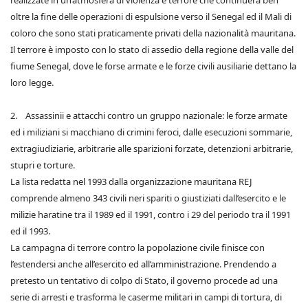
realizzate in un’atmosfera di violenza e terrore che continuerà ben
oltre la fine delle operazioni di espulsione verso il Senegal ed il Mali di
coloro che sono stati praticamente privati della nazionalità mauritana.
Il terrore è imposto con lo stato di assedio della regione della valle del
fiume Senegal, dove le forse armate e le forze civili ausiliarie dettano la
loro legge.
2. Assassinii e attacchi contro un gruppo nazionale: le forze armate
ed i miliziani si macchiano di crimini feroci, dalle esecuzioni sommarie,
extragiudiziarie, arbitrarie alle sparizioni forzate, detenzioni arbitrarie,
stupri e torture.
La lista redatta nel 1993 dalla organizzazione mauritana REJ
comprende almeno 343 civili neri spariti o giustiziati dall’esercito e le
milizie haratine tra il 1989 ed il 1991, contro i 29 del periodo tra il 1991
ed il 1993.
La campagna di terrore contro la popolazione civile finisce con
l’estendersi anche all’esercito ed all’amministrazione. Prendendo a
pretesto un tentativo di colpo di Stato, il governo procede ad una
serie di arresti e trasforma le caserme militari in campi di tortura, di