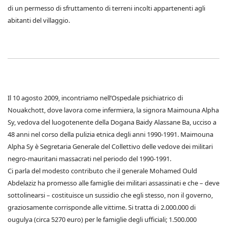
di un permesso di sfruttamento di terreni incolti appartenenti agli
abitanti del villaggio.
Il 10 agosto 2009, incontriamo nell’Ospedale psichiatrico di
Nouakchott, dove lavora come infermiera, la signora Maimouna Alpha
Sy, vedova del luogotenente della Dogana Baidy Alassane Ba, ucciso a
48 anni nel corso della pulizia etnica degli anni 1990-1991. Maimouna
Alpha Sy è Segretaria Generale del Collettivo delle vedove dei militari
negro-mauritani massacrati nel periodo del 1990-1991.
Ci parla del modesto contributo che il generale Mohamed Ould
Abdelaziz ha promesso alle famiglie dei militari assassinati e che – deve
sottolinearsi – costituisce un sussidio che egli stesso, non il governo,
graziosamente corrisponde alle vittime. Si tratta di 2.000.000 di
ougulya (circa 5270 euro) per le famiglie degli ufficiali; 1.500.000