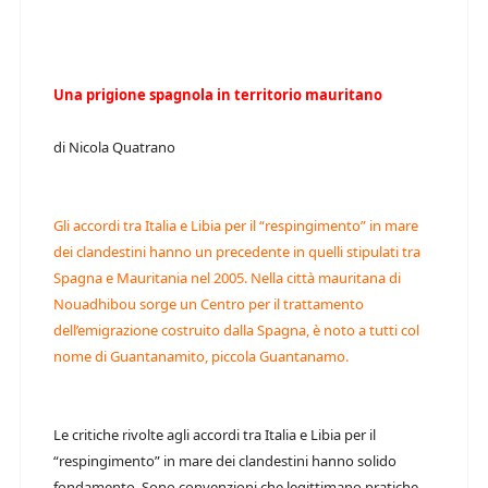
Una prigione spagnola in territorio mauritano
di Nicola Quatrano
Gli accordi tra Italia e Libia per il “respingimento” in mare
dei clandestini hanno un precedente in quelli stipulati tra
Spagna e Mauritania nel 2005. Nella città mauritana di
Nouadhibou sorge un Centro per il trattamento
dell’emigrazione costruito dalla Spagna, è noto a tutti col
nome di Guantanamito, piccola Guantanamo.
Le critiche rivolte agli accordi tra Italia e Libia per il
“respingimento” in mare dei clandestini hanno solido
fondamento. Sono convenzioni che legittimano pratiche