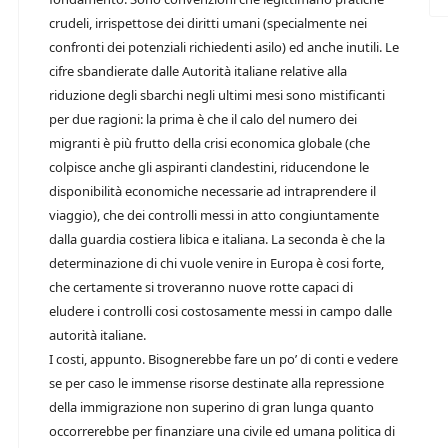
crudeli, irrispettose dei diritti umani (specialmente nei
confronti dei potenziali richiedenti asilo) ed anche inutili. Le
cifre sbandierate dalle Autorità italiane relative alla
riduzione degli sbarchi negli ultimi mesi sono mistificanti
per due ragioni: la prima è che il calo del numero dei
migranti è più frutto della crisi economica globale (che
colpisce anche gli aspiranti clandestini, riducendone le
disponibilità economiche necessarie ad intraprendere il
viaggio), che dei controlli messi in atto congiuntamente
dalla guardia costiera libica e italiana. La seconda è che la
determinazione di chi vuole venire in Europa è cosi forte,
che certamente si troveranno nuove rotte capaci di
eludere i controlli cosi costosamente messi in campo dalle
autorità italiane.
I costi, appunto. Bisognerebbe fare un po’ di conti e vedere
se per caso le immense risorse destinate alla repressione
della immigrazione non superino di gran lunga quanto
occorrerebbe per finanziare una civile ed umana politica di