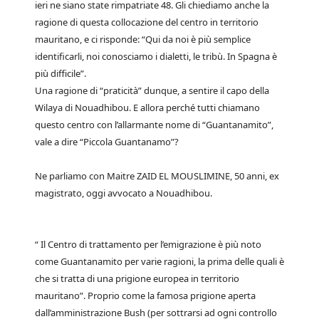
ieri ne siano state rimpatriate 48. Gli chiediamo anche la
ragione di questa collocazione del centro in territorio
mauritano, e ci risponde: “Qui da noi è più semplice
identificarli, noi conosciamo i dialetti, le tribù. In Spagna è
più difficile”.
Una ragione di “praticità” dunque, a sentire il capo della
Wilaya di Nouadhibou. E allora perché tutti chiamano
questo centro con l’allarmante nome di “Guantanamito”,
vale a dire “Piccola Guantanamo”?
Ne parliamo con Maitre ZAID EL MOUSLIMINE, 50 anni, ex
magistrato, oggi avvocato a Nouadhibou.
“ Il Centro di trattamento per l’emigrazione è più noto
come Guantanamito per varie ragioni, la prima delle quali è
che si tratta di una prigione europea in territorio
mauritano”. Proprio come la famosa prigione aperta
dall’amministrazione Bush (per sottrarsi ad ogni controllo