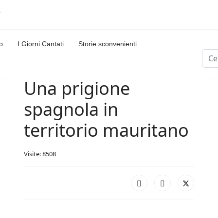
o
I Giorni Cantati
Storie sconvenienti
Cerc
Una prigione
spagnola in
territorio mauritano
Visite: 8508