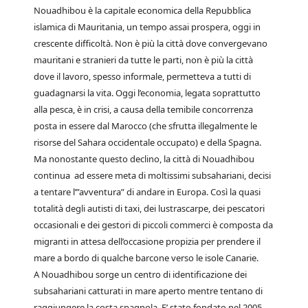
Nouadhibou è la capitale economica della Repubblica
islamica di Mauritania, un tempo assai prospera, oggi in
crescente difficoltà. Non è più la città dove convergevano
mauritani e stranieri da tutte le parti, non è più la città
dove il lavoro, spesso informale, permetteva a tutti di
guadagnarsi la vita. Oggi l’economia, legata soprattutto
alla pesca, è in crisi, a causa della temibile concorrenza
posta in essere dal Marocco (che sfrutta illegalmente le
risorse del Sahara occidentale occupato) e della Spagna.
Ma nonostante questo declino, la città di Nouadhibou
continua ad essere meta di moltissimi subsahariani, decisi
a tentare l’”avventura” di andare in Europa. Così la quasi
totalità degli autisti di taxi, dei lustrascarpe, dei pescatori
occasionali e dei gestori di piccoli commerci è composta da
migranti in attesa dell’occasione propizia per prendere il
mare a bordo di qualche barcone verso le isole Canarie.
A Nouadhibou sorge un centro di identificazione dei
subsahariani catturati in mare aperto mentre tentano di
raggiungere la costa spagnola. E’ stato fondato nel 2005,