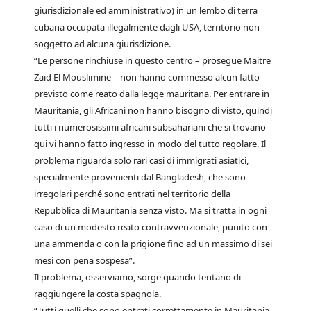
giurisdizionale ed amministrativo) in un lembo di terra
cubana occupata illegalmente dagli USA, territorio non
soggetto ad alcuna giurisdizione.
“Le persone rinchiuse in questo centro – prosegue Maitre
Zaid El Mouslimine – non hanno commesso alcun fatto
previsto come reato dalla legge mauritana. Per entrare in
Mauritania, gli Africani non hanno bisogno di visto, quindi
tutti i numerosissimi africani subsahariani che si trovano
qui vi hanno fatto ingresso in modo del tutto regolare. Il
problema riguarda solo rari casi di immigrati asiatici,
specialmente provenienti dal Bangladesh, che sono
irregolari perché sono entrati nel territorio della
Repubblica di Mauritania senza visto. Ma si tratta in ogni
caso di un modesto reato contravvenzionale, punito con
una ammenda o con la prigione fino ad un massimo di sei
mesi con pena sospesa”.
Il problema, osserviamo, sorge quando tentano di
raggiungere la costa spagnola.
“Tutti quelli che sono entrati correttamente in Mauritania –