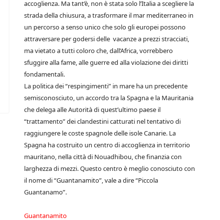
accoglienza. Ma tant’è, non è stata solo l’Italia a scegliere la
strada della chiusura, a trasformare il mar mediterraneo in
un percorso a senso unico che solo gli europei possono
attraversare per godersi delle vacanze a prezzi stracciati,
ma vietato a tutti coloro che, dall’Africa, vorrebbero
sfuggire alla fame, alle guerre ed alla violazione dei diritti
fondamentali.
La politica dei “respingimenti” in mare ha un precedente
semisconosciuto, un accordo tra la Spagna e la Mauritania
che delega alle Autorità di quest’ultimo paese il
“trattamento” dei clandestini catturati nel tentativo di
raggiungere le coste spagnole delle isole Canarie. La
Spagna ha costruito un centro di accoglienza in territorio
mauritano, nella città di Nouadhibou, che finanzia con
larghezza di mezzi. Questo centro è meglio conosciuto con
il nome di “Guantanamito”, vale a dire “Piccola
Guantanamo”.
Guantanamito