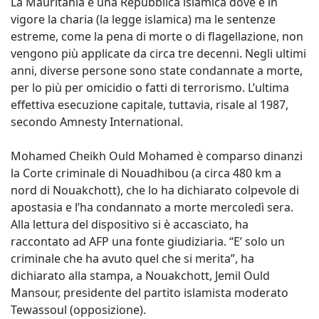
La Mauritania è una Repubblica islamica dove è in
vigore la charia (la legge islamica) ma le sentenze
estreme, come la pena di morte o di flagellazione, non
vengono più applicate da circa tre decenni. Negli ultimi
anni, diverse persone sono state condannate a morte,
per lo più per omicidio o fatti di terrorismo. L’ultima
effettiva esecuzione capitale, tuttavia, risale al 1987,
secondo Amnesty International.
Mohamed Cheikh Ould Mohamed è comparso dinanzi
la Corte criminale di Nouadhibou (a circa 480 km a
nord di Nouakchott), che lo ha dichiarato colpevole di
apostasia e l’ha condannato a morte mercoledì sera.
Alla lettura del dispositivo si è accasciato, ha
raccontato ad AFP una fonte giudiziaria. “E’ solo un
criminale che ha avuto quel che si merita”, ha
dichiarato alla stampa, a Nouakchott, Jemil Ould
Mansour, presidente del partito islamista moderato
Tewassoul (opposizione).