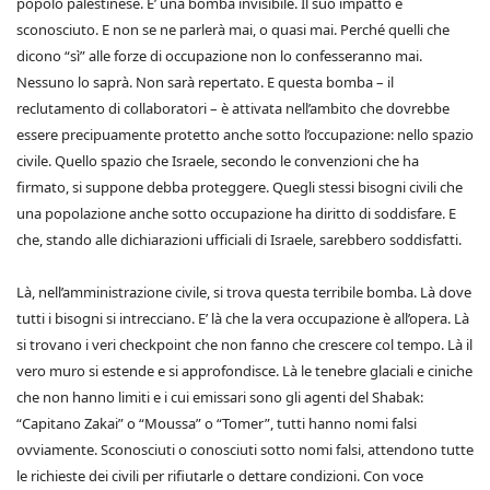
popolo palestinese. E’ una bomba invisibile. Il suo impatto è
sconosciuto. E non se ne parlerà mai, o quasi mai. Perché quelli che
dicono “sì” alle forze di occupazione non lo confesseranno mai.
Nessuno lo saprà. Non sarà repertato. E questa bomba – il
reclutamento di collaboratori – è attivata nell’ambito che dovrebbe
essere precipuamente protetto anche sotto l’occupazione: nello spazio
civile. Quello spazio che Israele, secondo le convenzioni che ha
firmato, si suppone debba proteggere. Quegli stessi bisogni civili che
una popolazione anche sotto occupazione ha diritto di soddisfare. E
che, stando alle dichiarazioni ufficiali di Israele, sarebbero soddisfatti.
Là, nell’amministrazione civile, si trova questa terribile bomba. Là dove
tutti i bisogni si intrecciano. E’ là che la vera occupazione è all’opera. Là
si trovano i veri checkpoint che non fanno che crescere col tempo. Là il
vero muro si estende e si approfondisce. Là le tenebre glaciali e ciniche
che non hanno limiti e i cui emissari sono gli agenti del Shabak:
“Capitano Zakai” o “Moussa” o “Tomer”, tutti hanno nomi falsi
ovviamente. Sconosciuti o conosciuti sotto nomi falsi, attendono tutte
le richieste dei civili per rifiutarle o dettare condizioni. Con voce