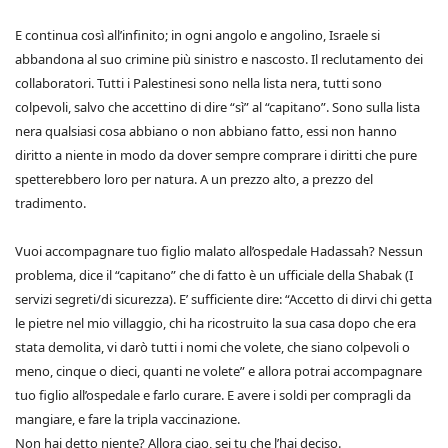
E continua così all’infinito; in ogni angolo e angolino, Israele si
abbandona al suo crimine più sinistro e nascosto. Il reclutamento dei
collaboratori. Tutti i Palestinesi sono nella lista nera, tutti sono
colpevoli, salvo che accettino di dire “sì” al “capitano”. Sono sulla lista
nera qualsiasi cosa abbiano o non abbiano fatto, essi non hanno
diritto a niente in modo da dover sempre comprare i diritti che pure
spetterebbero loro per natura. A un prezzo alto, a prezzo del
tradimento.
Vuoi accompagnare tuo figlio malato all’ospedale Hadassah? Nessun
problema, dice il “capitano” che di fatto è un ufficiale della Shabak (I
servizi segreti/di sicurezza). E’ sufficiente dire: “Accetto di dirvi chi getta
le pietre nel mio villaggio, chi ha ricostruito la sua casa dopo che era
stata demolita, vi darò tutti i nomi che volete, che siano colpevoli o
meno, cinque o dieci, quanti ne volete” e allora potrai accompagnare
tuo figlio all’ospedale e farlo curare. E avere i soldi per compragli da
mangiare, e fare la tripla vaccinazione.
Non hai detto niente? Allora ciao, sei tu che l’hai deciso.