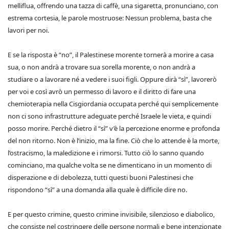
melliflua, offrendo una tazza di caffè, una sigaretta, pronunciano, con
estrema cortesia, le parole mostruose: Nessun problema, basta che
lavori per noi.
E se la risposta è “no”, il Palestinese morente tornerà a morire a casa
sua, o non andrà a trovare sua sorella morente, o non andrà a
studiare o a lavorare né a vedere i suoi figli. Oppure dirà “sì”, lavorerò
per voi e così avrò un permesso di lavoro e il diritto di fare una
chemioterapia nella Cisgiordania occupata perché qui semplicemente
non ci sono infrastrutture adeguate perché Israele le vieta, e quindi
posso morire. Perché dietro il “sì” v’è la percezione enorme e profonda
del non ritorno. Non è l’inizio, ma la fine. Ciò che lo attende è la morte,
l’ostracismo, la maledizione e i rimorsi. Tutto ciò lo sanno quando
cominciano, ma qualche volta se ne dimenticano in un momento di
disperazione e di debolezza, tutti questi buoni Palestinesi che
rispondono “sì” a una domanda alla quale è difficile dire no.
E per questo crimine, questo crimine invisibile, silenzioso e diabolico,
che consiste nel costringere delle persone normali e bene intenzionate