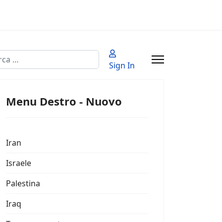
a
Sign In
 2 or more characters for results.
Menu Destro - Nuovo
Iran
Israele
Palestina
Iraq