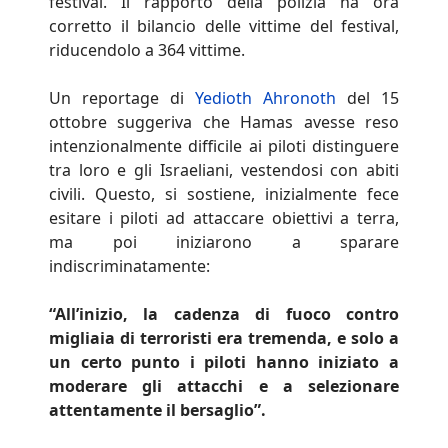
festival. Il rapporto della polizia ha ora
corretto il bilancio delle vittime del festival,
riducendolo a 364 vittime.
Un reportage di
Yedioth Ahronoth
del 15
ottobre suggeriva che Hamas avesse reso
intenzionalmente difficile ai piloti distinguere
tra loro e gli Israeliani, vestendosi con abiti
civili. Questo, si sostiene, inizialmente fece
esitare i piloti ad attaccare obiettivi a terra,
ma poi iniziarono a sparare
indiscriminatamente:
“All’inizio, la cadenza di fuoco contro
migliaia di terroristi era tremenda, e solo a
un certo punto i piloti hanno iniziato a
moderare gli attacchi e a selezionare
attentamente il bersaglio”.