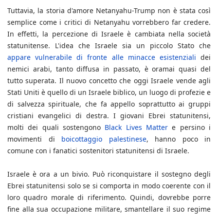
Tuttavia, la storia d'amore Netanyahu-Trump non è stata così
semplice come i critici di Netanyahu vorrebbero far credere.
In effetti, la percezione di Israele è cambiata nella società
statunitense. L'idea che Israele sia un piccolo Stato che
appare vulnerabile di fronte alle minacce esistenziali
dei
nemici arabi, tanto diffusa in passato, è oramai quasi del
tutto superata. Il nuovo concetto che oggi Israele vende agli
Stati Uniti è quello di un Israele biblico, un luogo di profezie e
di salvezza spirituale, che fa appello soprattutto ai gruppi
cristiani evangelici di destra. I giovani Ebrei statunitensi,
molti dei quali sostengono
Black Lives Matter
e persino i
movimenti di
boicottaggio palestinese
, hanno poco in
comune con i fanatici sostenitori statunitensi di Israele.
Israele è ora a un bivio. Può riconquistare il sostegno degli
Ebrei statunitensi solo se si comporta in modo coerente con il
loro quadro morale di riferimento. Quindi, dovrebbe porre
fine alla sua occupazione militare, smantellare il suo regime